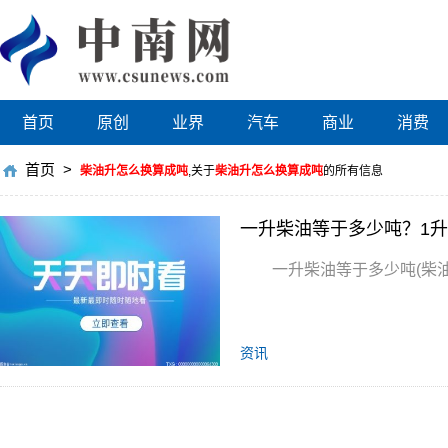
首页
原创
业界
汽车
商业
消费
首页
>
柴油升怎么换算成吨
,关于
柴油升怎么换算成吨
的所有信息
一升柴油等于多少吨？1
一升柴油等于多少吨(柴油
资讯