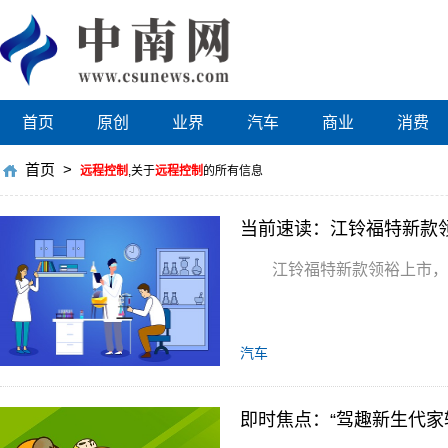
首页
原创
业界
汽车
商业
消费
首页
>
远程控制
,关于
远程控制
的所有信息
江铃福特新款领裕上市，1
汽车
即时焦点：“驾趣新生代家轿