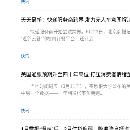
快讯
天天最新：快递服务商跨界 发力无人车意图解
快递服务商开始尝试跨界。6月23日，北京商报
“近邻云餐”的校内订餐平台，还计划
快讯
美国通胀预期升至四十年高位 打压消费者情绪
当地时间周五（3月11日），密歇根大学公布的
中另一个数据——一年期通胀率预期则...
快讯
1月数据“爆表”后，2月信贷偏弱，降准降息概