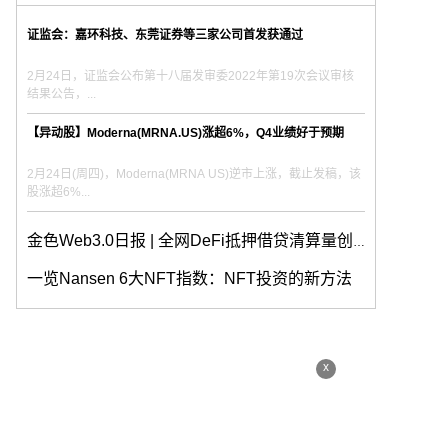
证监会：嘉环科技、东莞证券等三家公司首发获通过
2月24日，证监会公布第十八届发审委2022年第19次会议审核
结果公告，...
【异动股】Moderna(MRNA.US)涨超6%，Q4业绩好于预期
2月24日(周四)，Moderna(MRNA US)逆市上涨，截止发稿，该
股涨超6%...
金色Web3.0日报 | 全网DeFi抵押借贷清算量创近30天新高
一览Nansen 6大NFT指数：NFT投资的新方法
x