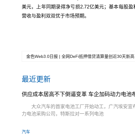
美元，上年同期录得净亏损2.72亿美元；基本每股盈利为
营收与盈利双双优于市场预期。
金色Web3.0日报 | 全网DeFi抵押借贷清算量创近30天新高
最近更新
供应成本居高不下倒逼变革 车企加码动力电池
大众汽车的首家电池工厂开始动工，广汽埃安宣布
力电池采购公司，特斯拉对一系列电池
汽车