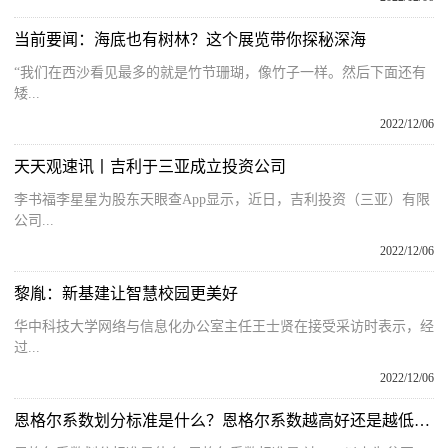
当前要闻：海底也有树林？这个展览带你探秘深海
“我们在西沙看见最多的就是竹节珊瑚，像竹子一样。然后下面还有
矮...
2022/12/06
天天观速讯丨吉利于三亚成立投资公司
李书福李星星为股东天眼查App显示，近日，吉利投资（三亚）有限
公司...
2022/12/06
黎胤：新基建让智慧校园更美好
华中科技大学网络与信息化办公室主任王士贤在接受采访时表示，经
过...
2022/12/06
恩格尔系数划分标准是什么？恩格尔系数越高好还是越低好一些呢？