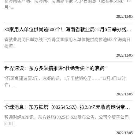
新海南客户端、南海网、南国都市报12月5日消息（记者李文韬）12
月4...
2022/12/05
30家用人单位供岗逾600个！海南省就业局12月6日举办线下招聘会
省就业局明日举办线下招聘会30家用人单位提供岗位逾600个海南日
报海...
2022/12/05
世界速读：东方多举措推进“杜绝舌尖上的浪费”
“石斑鱼建议要2斤，麻虾的话，1斤半就够吃了……”12月3日12时
许，...
2022/12/05
全球消息！东方铁塔（002545.SZ）拟2.8亿元收购昆明帝银72％股权以做大做强主业
智通财经APP讯，东方铁塔(002545 SZ)发布公告，公司全资子公司
四川...
2022/12/05