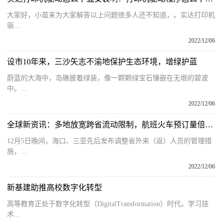
大家好，小苗来为大家解答以上问题很多人还不知道，。实达打印机
驱...
2022/12/06
设市10年来，三沙矢志不渝地保护生态环境，增绿护蓝
蔚蓝的大海中，岛礁披着绿装，像一颗颗绿宝石镶嵌在无垠的碧波
中。...
2022/12/06
全球新资讯：多地放宽跨省流动限制，航班火车预订量倍增，机票均价超国庆
12月5日晚间，海口、三亚先后发布调整省外来（返）人员的管理措
施，...
2022/12/06
新基建助推高校数字化转型
高等教育正处于数字化转型（DigitalTransformation）时代。学习技
术...