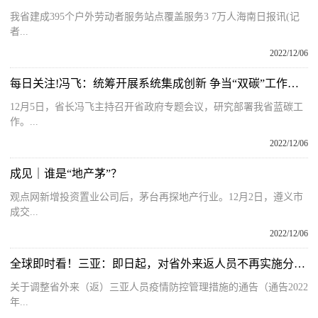
我省建成395个户外劳动者服务站点覆盖服务3 7万人海南日报讯(记
者...
2022/12/06
每日关注!冯飞：统筹开展系统集成创新 争当“双碳”工作优等生
12月5日，省长冯飞主持召开省政府专题会议，研究部署我省蓝碳工
作。...
2022/12/06
成见｜谁是“地产茅”？
观点网新增投资置业公司后，茅台再探地产行业。12月2日，遵义市
成交...
2022/12/06
全球即时看！三亚：即日起，对省外来返人员不再实施分类管理
关于调整省外来（返）三亚人员疫情防控管理措施的通告（通告2022
年...