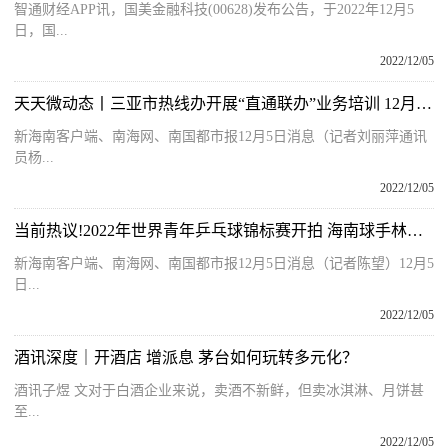
智通财经APP讯，国美金融科技(00628)发布公告，于2022年12月5
日，国...
2022/12/05
天天微动态丨三亚市热线办开展“直通联办”业务培训 12月底前完成6期
新海南客户端、南海网、南国都市报12月5日消息（记者刘丽萍通讯
员杨...
2022/12/05
当前热议!2022年世界青年乒乓球锦标赛开拍 海南球手林诗栋所在U19中国队进入男团4强
新海南客户端、南海网、南国都市报12月5日消息（记者陈望）12月5
日...
2022/12/05
酒讯深度｜开酒店 增派息 茅台如何玩转多元化？
酒讯子煜 文对于白酒企业来说，卖酒不新鲜，但卖冰淇淋、月饼甚
至...
2022/12/05