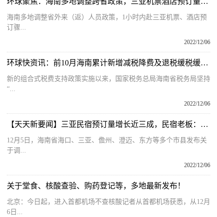
环球聚焦：海南多地调整跨省政策，三亚机票酒店预订量激增3倍｜TD晚报FM
海南多地调整省外来（返）人员政策，1小时内赴三亚机票、酒店预
订骤...
2022/12/06
环球快资讯：前10月海南累计新增减税降费及退税缓税缓费超260亿元
新的组合式税费支持政策实施以来，国家税务总局海南省税务局坚持
“...
2022/12/06
【天天新要闻】三亚民宿预订量增长近三成，民宿老板：期待很久了，我们已经做好准备
12月5日，海南省海口、三亚、儋州、澄迈、东方等多个市县发布关
于调...
2022/12/06
关于堂食、核酸查验、购药登记等，多地最新发布！
北京：今日起，进入首都机场不查核酸记者从首都机场获悉，从12月
6日...