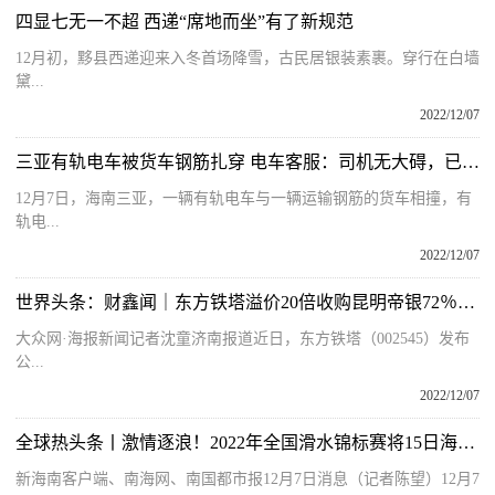
四显七无一不超 西递“席地而坐”有了新规范
12月初，黟县西递迎来入冬首场降雪，古民居银装素裹。穿行在白墙
黛...
2022/12/07
三亚有轨电车被货车钢筋扎穿 电车客服：司机无大碍，已恢复运营
12月7日，海南三亚，一辆有轨电车与一辆运输钢筋的货车相撞，有
轨电...
2022/12/07
世界头条：财鑫闻｜东方铁塔溢价20倍收购昆明帝银72％股权，投资者为何要求立即停止？
大众网·海报新闻记者沈童济南报道近日，东方铁塔（002545）发布
公...
2022/12/07
全球热头条丨激情逐浪！2022年全国滑水锦标赛将15日海口开赛
新海南客户端、南海网、南国都市报12月7日消息（记者陈望）12月7