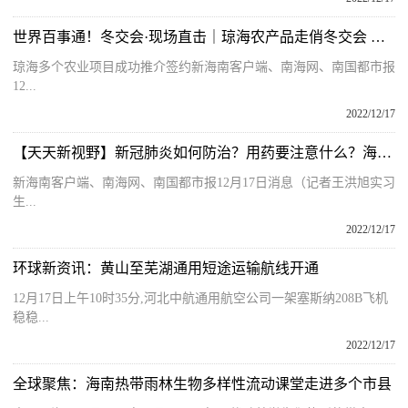
世界百事通！冬交会·现场直击｜琼海农产品走俏冬交会 现场签约980万元
琼海多个农业项目成功推介签约新海南客户端、南海网、南国都市报
12...
2022/12/17
【天天新视野】新冠肺炎如何防治？用药要注意什么？海南专家权威解答
新海南客户端、南海网、南国都市报12月17日消息（记者王洪旭实习
生...
2022/12/17
环球新资讯：黄山至芜湖通用短途运输航线开通
12月17日上午10时35分,河北中航通用航空公司一架塞斯纳208B飞机
稳稳...
2022/12/17
全球聚焦：海南热带雨林生物多样性流动课堂走进多个市县