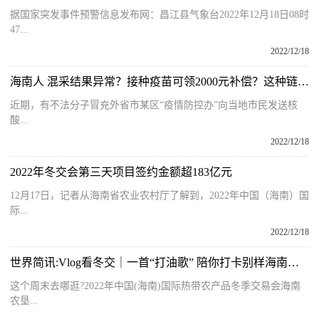
据国家突发事件预警信息发布网：昌江县气象台2022年12月18日08时
47...
2022/12/18
海南人 混采结果异常？接种疫苗可领2000元补偿？这种链接千万别点！
近期，有不法分子冒充外省市某区“疫情防控办”向当地市民发送核
酸...
2022/12/18
2022年冬交会第三天项目签约金额超183亿元
12月17日，记者从海南省农业农村厅了解到，2022年中国（海南）国
际...
2022/12/18
世界简讯:Vlog看冬交｜一首“打油歌” 陪你打卡别样海南海垦馆
这个周末去哪逛?2022年中国(海南)国际热带农产品冬季交易会海南
农垦...