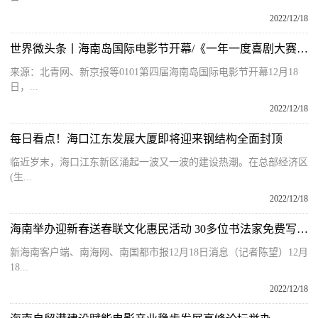
2022/12/18
世界微头条丨海南岛国际电影节开幕/《一年一度喜剧大赛2》收官/《冰冻星球II》12月17日上线/Netflix将拍摄真人版《城市猎人》……
来源：北青网、新京报等0101第四届海南岛国际电影节开幕12月18
日，...
2022/12/18
每日看点！海口江东发展大厦即将迎来钢结构全面封顶
临近岁末，海口江东新区涌起一波又一波的建设热潮。在总部经济区
(生...
2022/12/18
海南举办迎新春送春联文化惠民活动 30多位书法家免费写春联
新海南客户端、南海网、南国都市报12月18日消息（记者陈望）12月
18...
2022/12/18