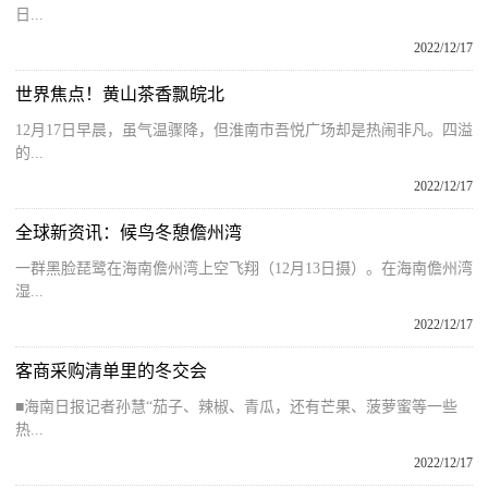
日...
2022/12/17
世界焦点！黄山茶香飘皖北
12月17日早晨，虽气温骤降，但淮南市吾悦广场却是热闹非凡。四溢
的...
2022/12/17
全球新资讯：候鸟冬憩儋州湾
一群黑脸琵鹭在海南儋州湾上空飞翔（12月13日摄）。在海南儋州湾
湿...
2022/12/17
客商采购清单里的冬交会
■海南日报记者孙慧“茄子、辣椒、青瓜，还有芒果、菠萝蜜等一些
热...
2022/12/17