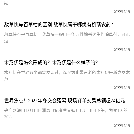
期...
2022/12/19
敌草快与百草枯的区别 敌草快属于哪类有机磷农药？
敌草快不是百草枯。敌草快一般用于传导性触杀灭生性除草剂，可迅
速...
2022/12/19
木乃伊是怎么形成的？木乃伊是什么样子的？
木乃伊在世界各个都曾发现过，迄今为止最古老的木乃伊是新克罗木
乃...
2022/12/19
世界焦点！2022年冬交会落幕 现场订单交易总额超24亿元
央广网海口12月18日消息（记者蔡文娟）12月18日下午，为期4天的
2022...
2022/12/19