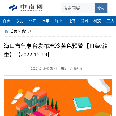
搜索
首页
原创
业界
汽车
商业
消费
资讯
科技
生活
>
首页
>
资讯
海口市气象台发布寒冷黄色预警【Ⅲ级/较
重】【2022-12-19】
2022-12-19 09:51:44
来源：九派新闻