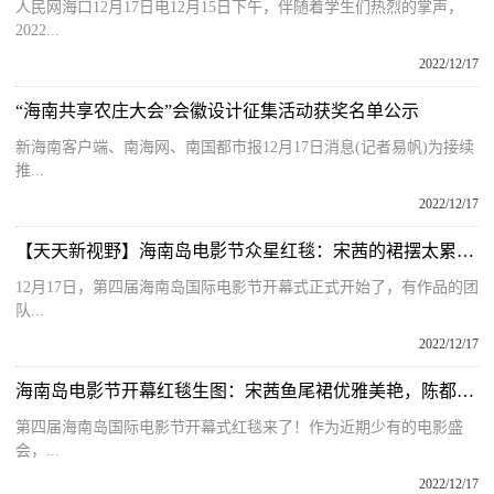
人民网海口12月17日电12月15日下午，伴随着学生们热烈的掌声，
2022...
2022/12/17
“海南共享农庄大会”会徽设计征集活动获奖名单公示
新海南客户端、南海网、南国都市报12月17日消息(记者易帆)为接续
推...
2022/12/17
【天天新视野】海南岛电影节众星红毯：宋茜的裙摆太累赘，69岁赵雅芝状态好
12月17日，第四届海南岛国际电影节开幕式正式开始了，有作品的团
队...
2022/12/17
海南岛电影节开幕红毯生图：宋茜鱼尾裙优雅美艳，陈都灵白裙素雅
第四届海南岛国际电影节开幕式红毯来了！作为近期少有的电影盛
会，...
2022/12/17