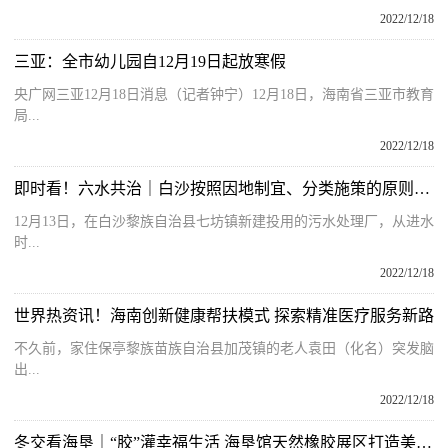
2022/12/18
三亚：全市幼儿园自12月19日起放寒假
央广网三亚12月18日消息（记者钟宁）12月18日，海南省三亚市教育
局...
2022/12/18
即时看！六水共治｜白沙按照因地制宜、分类施策的原则推进生活污水治理工作
12月13日，在白沙黎族自治县七坊镇新建投用的污水处理厂，从进水
时...
2022/12/18
世界热资讯！海南创新健康帮扶模式 探索精准医疗服务新路
不久前，家住保亭黎族苗族自治县加茂镇的老人袁田（化名）突发脑
出...
2022/12/18
冬交看海垦｜“胶”灌幸福生活 海垦馆天然橡胶展区打造美好家居梦