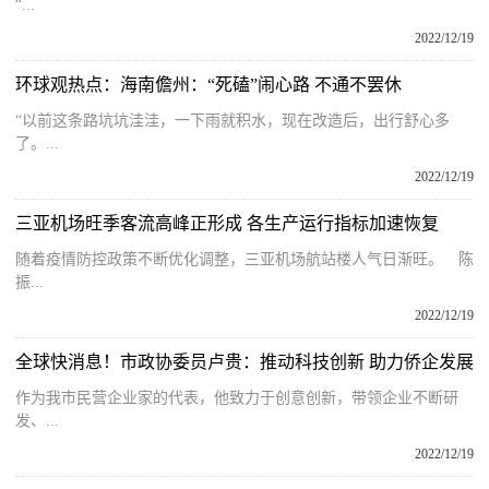
“...
2022/12/19
环球观热点：海南儋州：“死磕”闹心路 不通不罢休
“以前这条路坑坑洼洼，一下雨就积水，现在改造后，出行舒心多
了。...
2022/12/19
三亚机场旺季客流高峰正形成 各生产运行指标加速恢复
随着疫情防控政策不断优化调整，三亚机场航站楼人气日渐旺。 陈
振...
2022/12/19
全球快消息！市政协委员卢贵：推动科技创新 助力侨企发展
作为我市民营企业家的代表，他致力于创意创新，带领企业不断研
发、...
2022/12/19