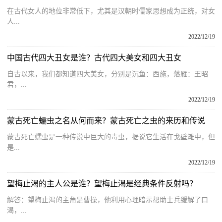
在古代女人的地位非常低下，尤其是汉朝时儒家思想成为正统，对女
人...
2022/12/19
中国古代四大丑女是谁？古代四大美女和四大丑女
自古以来，我们都知道四大美女，分别是沉鱼：西施，落雁：王昭
君，...
2022/12/19
蒙古死亡蠕虫之名从何而来？蒙古死亡之虫的来历和传说
蒙古死亡蠕虫是一种传说中巨大的毒虫，据说它生活在戈壁滩中，但
是...
2022/12/19
望梅止渴的主人公是谁？望梅止渴是经典条件反射吗？
解答：望梅止渴的主角是曹操，他利用心理暗示帮助士兵缓解了口
渴，...