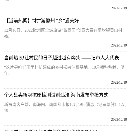
2022/12/19
【当前热闻】“村”游徽州 “乡”遇美好
12月18日，2022徽州区全域旅游“微景区”创意大赛在呈坎镇灵山村
盛...
2022/12/19
当前热议!让村民的日子越过越有奔头 ——记市人大代表章文静
“这片是咱们田里村新建成的乡村振兴油菜基地，10月播种移栽，明
年...
2022/12/19
个人售卖新冠抗原检测试剂违法 海南发布举报方式
新海南客户端、南海网、南国都市报12月19日消息（记者蒙健）12月
19...
2022/12/19