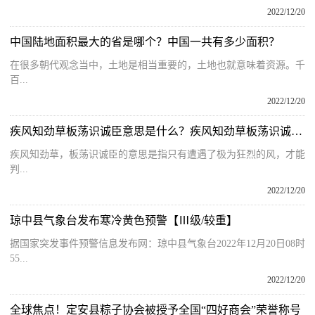
2022/12/20
中国陆地面积最大的省是哪个？中国一共有多少面积？
在很多朝代观念当中，土地是相当重要的，土地也就意味着资源。千
百...
2022/12/20
疾风知劲草板荡识诚臣意思是什么？疾风知劲草板荡识诚臣全诗赏析
疾风知劲草，板荡识诚臣的意思是指只有遭遇了极为狂烈的风，才能
判...
2022/12/20
琼中县气象台发布寒冷黄色预警【Ⅲ级/较重】
据国家突发事件预警信息发布网：琼中县气象台2022年12月20日08时
55...
2022/12/20
全球焦点！定安县粽子协会被授予全国“四好商会”荣誉称号