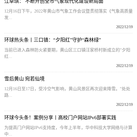
江卓琪： 不断开创全市气象现代化建设新局面
12月16日下午，2022年黄山市气象工作会议暨贯彻落实《气象高质量
发...
2022/12/19
环球热头条丨三口镇：“夕阳红”守护“森林绿”
当前已进入森林防火紧要期，黄山区三口镇汪家桥村新成立的“夕阳
红...
2022/12/19
雪后黄山 宛若仙境
12月16日至17日，受冷空气影响，黄山风景区再次迎来降雪。“处处
路...
2022/12/19
环球今头条！案例分享丨高校门户网站IPv6部署实践
为提高门户网站IPv6支持度，今年上半年，华中科技大学网络与计算
中...