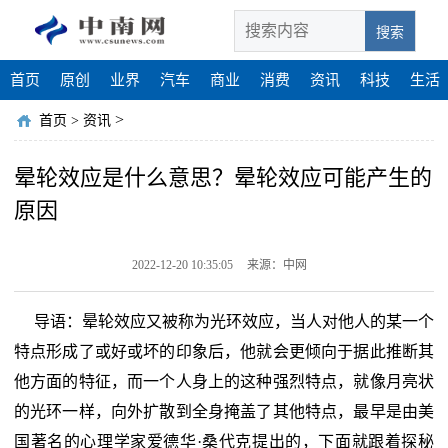
搜索
首页
原创
业界
汽车
商业
消费
资讯
科技
生活
>
首页
>
资讯
晕轮效应是什么意思？晕轮效应可能产生的
原因
2022-12-20 10:35:05
来源：中网
导语：晕轮效应又被称为光环效应，当人对他人的某一个
特点形成了或好或坏的印象后，他就会更倾向于据此推断其
他方面的特征，而一个人身上的这种强烈特点，就像月亮状
的光环一样，向外扩散到全身掩盖了其他特点，最早是由美
国著名的心理学家爱德华·桑代克提出的，下面就跟着探秘