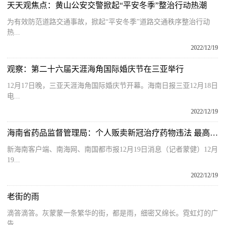
天天观焦点：黄山公安交警掀起“平安冬季”整治行动热潮
为有效防范道路交通事故，掀起“平安冬季”道路交通秩序整治行动
热...
2022/12/19
观察：第二十六届天涯海角国际婚庆节在三亚举行
12月17日晚，三亚天涯海角国际婚庆节开幕。海南日报三亚12月18日
电...
2022/12/19
海南省药品监督管理局：个人贩卖新冠治疗药物违法 最高处货值金额30倍罚款
新海南客户端、南海网、南国都市报12月19日消息（记者蒙健）12月
19...
2022/12/19
老街的雨
滴答滴答。灰蒙蒙一条繁华的街，都是雨，细密又绵长。霓虹灯的广
告...