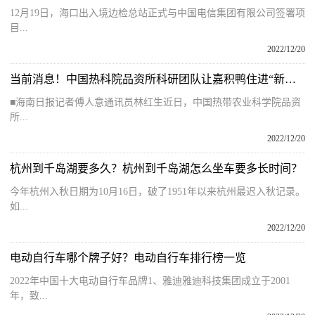
12月19日，海口出入境边检总站正式与中国电信集团有限公司签署项
目...
2022/12/20
当前消息！中国热科院品资所科研团队让嘉积鸭住进“新套间”
■海南日报记者傅人意通讯员林红生近日，中国热带农业科学院品资
所...
2022/12/20
杭州到千岛湖要多久？杭州到千岛湖怎么坐车要多长时间？
今年杭州入秋日期为10月16日，破了1951年以来杭州最迟入秋记录。
如...
2022/12/20
电动自行车哪个牌子好？电动自行车排行榜一览
2022年中国十大电动自行车品牌1、雅迪雅迪科技集团成立于2001
年，致...