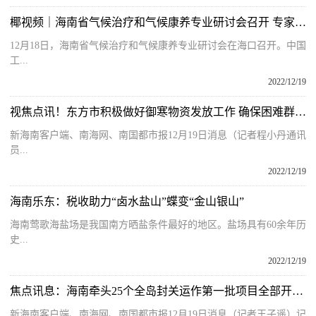
椰视频｜海南省气候治疗和气候康养专业研讨会召开 专家积极献言献策
12月18日，海南省气候治疗和气候康养专业研讨会在海口召开。中国
工...
2022/12/19
视焦点讯！东方市积极做好御寒物资发放工作 确保困难群众温暖过冬
新海南客户端、南海网、南国都市报12月19日消息（记者程小丹通讯
员...
2022/12/19
海南乐东：税收助力“卤水盐山”蝶变“金山银山”
海南莺歌海盐场是我国南方晒盐条件最好的地区。盐场具有60余年历
史...
2022/12/19
焦点讯息：海南牵头25个全岛封关运作第一批项目全部开工 总投资约117亿元
新海南客户端、南海网、南国都市报12月19日消息（记者王子遥）记