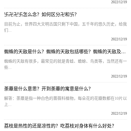
2022/12/19
卐卍卍卐怎么念？如何区分卍和卐？
目前为止，世界四大文明古国只剩下中国，五千年的悠久历史，给我
们...
2022/12/19
蜘蛛的天敌是什么？蜘蛛的天敌包括哪些？蜘蛛的天敌及克星
蜘蛛的天敌有很多，最常见的就是青蛙、蟾蜍、鸟类等，当然还有一
些...
2022/12/19
荼蘼是什么意思？开到荼蘼的寓意是什么？
解答：荼蘼是指一种白色的蔷薇科植物，每朵花的花瓣数都在10片以
上...
2022/12/19
荔枝是热性的还是凉性的？吃荔枝对身体有什么好处？