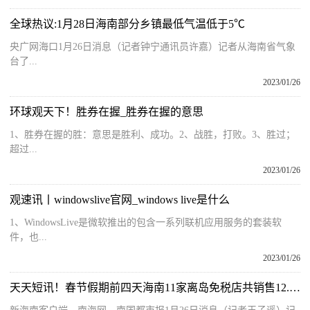
全球热议:1月28日海南部分乡镇最低气温低于5℃
央广网海口1月26日消息（记者钟宁通讯员许嘉）记者从海南省气象
台了...
2023/01/26
环球观天下！胜券在握_胜券在握的意思
1、胜券在握的胜：意思是胜利、成功。2、战胜，打败。3、胜过；
超过...
2023/01/26
观速讯丨windowslive官网_windows live是什么
1、WindowsLive是微软推出的包含一系列联机应用服务的套装软
件，也...
2023/01/26
天天短讯！春节假期前四天海南11家离岛免税店共销售12.26亿元