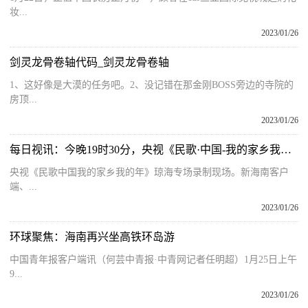
妆...
2023/01/26
剑灵龙骨卷轴代码_剑灵龙骨卷轴
1、这好像是大漠的任务吧。2、没记错在那金刚BOSS旁边的寺院的
房顶...
2023/01/26
每日视讯：今晚19时30分，央视《民歌·中国-我的家乡我的年》琼海专场播出
央视《民歌中国我的家乡我的年》琼海专场录制现场。新海南客户
端、...
2023/01/26
环球聚焦：海南再兴坐高铁环岛游
中国青年报客户端讯（何芸中青报·中青网记者任明超）1月25日上午
9...
2023/01/26