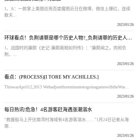
1、A：一款掌上美图应用百度魔图近日在微博、微信上爆红，连续
数天...
2023/01/26
环球看点！负荆请罪是哪个历史人物?_负荆请罪的历史人物是谁
1、战国时的廉颇《史记·廉颇蔺相如列传》：“廉颇闻之，肉袒负
荆，...
2023/01/26
看点：(PROCESS)[I TORE MY ACHILLES.]
ThiswasApril12,2013 WehadjustthreeminutestogoinagamewiththeWar...
2023/01/26
每日热讯!危急！4名游客赶海遇涨潮溺水
“救援船马上开往南湾村海域有4名游客溺水……”1月24日记者从海
南...
2023/01/26