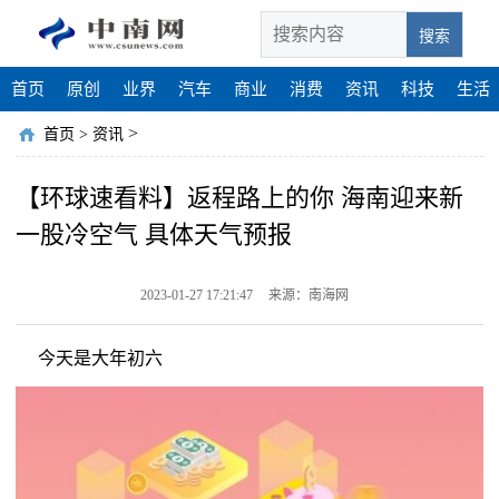
搜索
首页
原创
业界
汽车
商业
消费
资讯
科技
生活
>
首页
>
资讯
【环球速看料】返程路上的你 海南迎来新
一股冷空气 具体天气预报
2023-01-27 17:21:47
来源：南海网
今天是大年初六