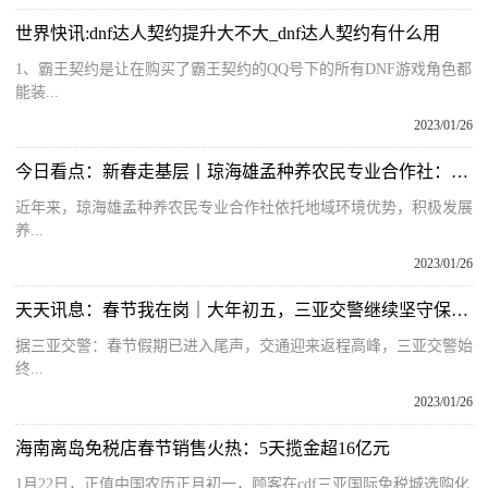
世界快讯:dnf达人契约提升大不大_dnf达人契约有什么用
1、霸王契约是让在购买了霸王契约的QQ号下的所有DNF游戏角色都
能装...
2023/01/26
今日看点：新春走基层丨琼海雄孟种养农民专业合作社：发展养殖产业 助力乡村振兴
近年来，琼海雄孟种养农民专业合作社依托地域环境优势，积极发展
养...
2023/01/26
天天讯息：春节我在岗｜大年初五，三亚交警继续坚守保畅通保安全
据三亚交警：春节假期已进入尾声，交通迎来返程高峰，三亚交警始
终...
2023/01/26
海南离岛免税店春节销售火热：5天揽金超16亿元
1月22日，正值中国农历正月初一，顾客在cdf三亚国际免税城选购化