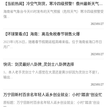
【当前热闻】冷空气到货，寒冷四级预警！儋州最新天气预报​
海南省气象台今天05时发布的天气预报（危险天气）寒冷四级预警受
强...
2023/01/27
【环球聚看点】海南：离岛免税春节销售火爆
2023年1月26日，随着春节假期返程高峰来临，位于海南省海口市日
月广...
2023/01/27
快讯：剑灵最好八卦牌_灵剑士八卦牌选择
1、本人老手灵剑士个人感觉在大漠还是黄沙好因为灵剑士不是T，
输出...
2023/01/27
万宁田新村百余名年轻人返乡创业就业：小村“踏浪”创业忙
原标题：万宁田新村百余名年轻人返乡创业就业：小村“踏浪”创业