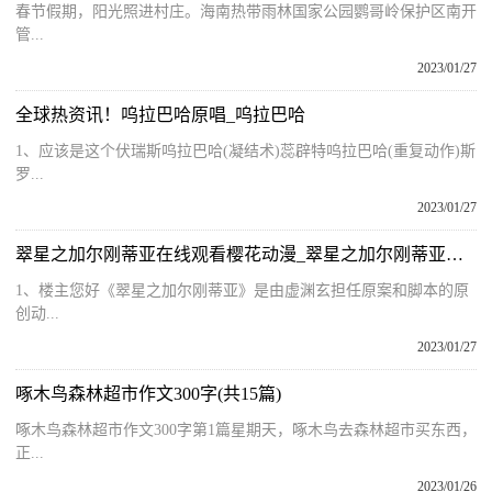
春节假期，阳光照进村庄。海南热带雨林国家公园鹦哥岭保护区南开
管...
2023/01/27
全球热资讯！呜拉巴哈原唱_呜拉巴哈
1、应该是这个伏瑞斯呜拉巴哈(凝结术)蕊辟特呜拉巴哈(重复动作)斯
罗...
2023/01/27
翠星之加尔刚蒂亚在线观看樱花动漫_翠星之加尔刚蒂亚漫画
1、楼主您好《翠星之加尔刚蒂亚》是由虚渊玄担任原案和脚本的原
创动...
2023/01/27
啄木鸟森林超市作文300字(共15篇)
啄木鸟森林超市作文300字第1篇星期天，啄木鸟去森林超市买东西，
正...
2023/01/26