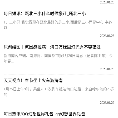
2023/01/26
每日短讯：瓯北三小什么时候搬迁_瓯北三小
1、二小好 我觉得现在瓯北最好的是二小,而后是三小而是中心,中心
以...
2023/01/26
原创组图｜氛围感拉满！海口万绿园灯光秀不容错过
新海南客户端、南海网、南国都市报1月26日消息（记者陈卫东）今
年春...
2023/01/26
天天视点！春节坐上火车游海南
1月25日上午9时，乘坐Z111次列车抵达海口站后，来自哈尔滨的23岁
的...
2023/01/26
每日热讯!QQ幻想世界礼包_qq幻想世界礼包