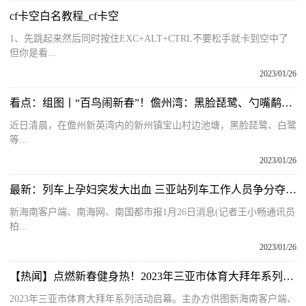
cf卡空白名教程_cf卡空
1、先跳起来然后同时按住EXC+ALT+CTRL不要松手就卡到空中了
但你是看...
2023/01/26
看点：组图丨“百鸟闹新春”！儋州湾：黑脸琵鹭、勺嘴鹬悠然过冬
近日清晨，在儋州新英湾内的新州镇宝山村边池塘，黑脸琵鹭、白鹭
等...
2023/01/26
最新：列车上孕妇突发大出血 三亚站列车工作人员争分夺秒救助
新海南客户端、南海网、南国都市报1月26日消息(记者王小畅通讯员
柏...
2023/01/26
【热闻】点燃新春健身热！2023年三亚市体育大拜年系列活动启幕
2023年三亚市体育大拜年系列活动启幕。主办方供图新海南客户端、