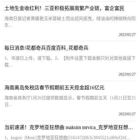
土地生金收红利！三亚积极拓展南繁产业链，富企富民
海南日报记者黄媛艳玉米苗破土而出迎风摇曳，绿油油的辣椒秧向阳
生...
2023/01/27
每日消息!花都奇兵百度百科_花都奇兵
1、书源已上传，请下载。2、【附件设置下载金额只针对其他直接下
载...
2023/01/27
海南离岛免税店春节假期前五天揽金超16亿元
海南省商务厅1月26日提供数据显示，春节假期前五天（1月21日至25
日...
2023/01/27
当前速递！克罗地亚狂想曲 maksim mrvica_克罗地亚狂想曲 mp3
1、kugoo: |Music|克罗地亚狂想曲|5161472|0b3c3845521cd60ef2fd...