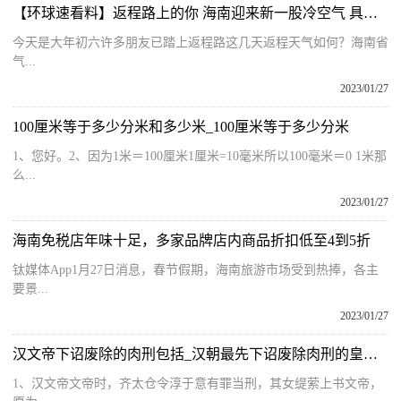
【环球速看料】返程路上的你 海南迎来新一股冷空气 具体天气预报
今天是大年初六许多朋友已踏上返程路这几天返程天气如何？海南省
气...
2023/01/27
100厘米等于多少分米和多少米_100厘米等于多少分米
1、您好。2、因为1米＝100厘米1厘米=10毫米所以100毫米＝0 1米那
么...
2023/01/27
海南免税店年味十足，多家品牌店内商品折扣低至4到5折
钛媒体App1月27日消息，春节假期，海南旅游市场受到热捧，各主
要景...
2023/01/27
汉文帝下诏废除的肉刑包括_汉朝最先下诏废除肉刑的皇帝是
1、汉文帝文帝时，齐太仓令淳于意有罪当刑，其女缇萦上书文帝，