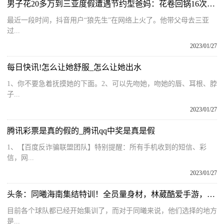
男子花20多万到三亚度假遭遇节约型爸妈：花卷回锅16次，临走打包剩菜调料
最近一段时间，抖音用户“狼先生”在网络上火了。他带父母去三亚
过...
2023/01/27
每日快讯!怎么让她舒服_怎么让她出水
1、你不要急着抚摸她的下面。2、可以先吻她，吻她的唇、耳根、脖
子...
2023/01/27
腾讯彩票是真的假的_腾讯qq中奖是真是假
1、【百度反诈骗联盟团队】特别提醒：所有手机收到的短信、彩
信，网...
2023/01/27
头条：同曦海南集结特训！全员量身材，林葳酷爱手游，西热晒竞争游戏
目前各个球队都已经开始集训了，而对于同曦来说，他们选择的地方
是...