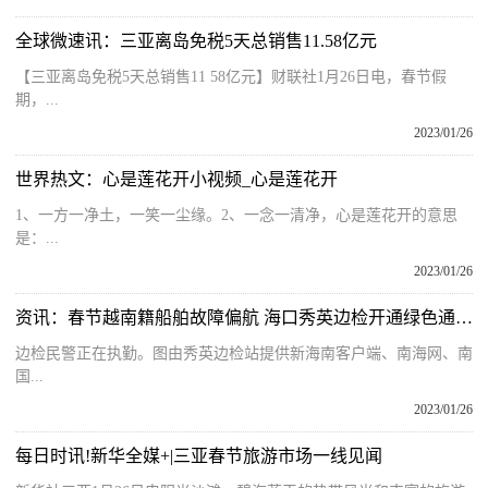
全球微速讯：三亚离岛免税5天总销售11.58亿元
【三亚离岛免税5天总销售11 58亿元】财联社1月26日电，春节假
期，...
2023/01/26
世界热文：心是莲花开小视频_心是莲花开
1、一方一净土，一笑一尘缘。2、一念一清净，心是莲花开的意思
是：...
2023/01/26
资讯：春节越南籍船舶故障偏航 海口秀英边检开通绿色通道联动处置
边检民警正在执勤。图由秀英边检站提供新海南客户端、南海网、南
国...
2023/01/26
每日时讯!新华全媒+|三亚春节旅游市场一线见闻