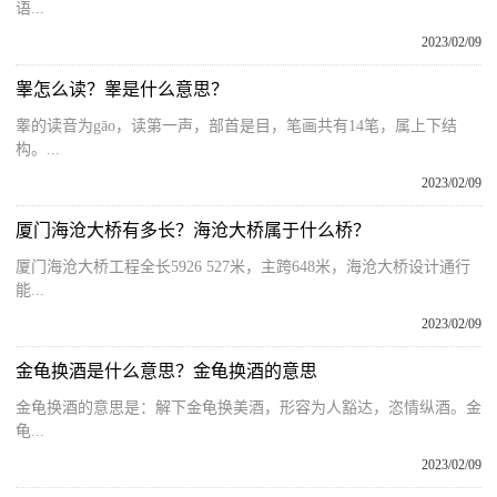
语...
2023/02/09
睾怎么读？睾是什么意思？
睾的读音为gāo，读第一声，部首是目，笔画共有14笔，属上下结
构。...
2023/02/09
厦门海沧大桥有多长？海沧大桥属于什么桥？
厦门海沧大桥工程全长5926 527米，主跨648米，海沧大桥设计通行
能...
2023/02/09
金龟换酒是什么意思？金龟换酒的意思
金龟换酒的意思是：解下金龟换美酒，形容为人豁达，恣情纵酒。金
龟...
2023/02/09