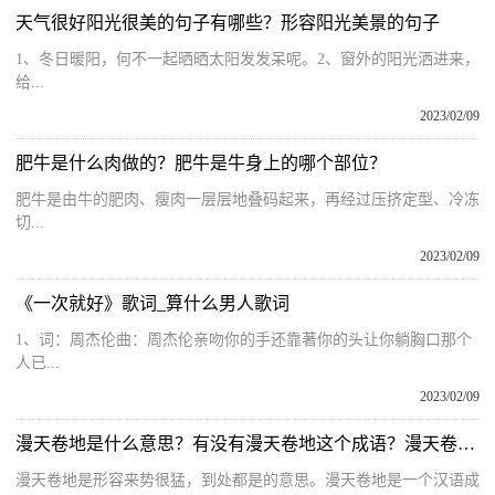
天气很好阳光很美的句子有哪些？形容阳光美景的句子
1、冬日暖阳，何不一起晒晒太阳发发呆呢。2、窗外的阳光洒进来，
给...
2023/02/09
肥牛是什么肉做的？肥牛是牛身上的哪个部位？
肥牛是由牛的肥肉、瘦肉一层层地叠码起来，再经过压挤定型、冷冻
切...
2023/02/09
《一次就好》歌词_算什么男人歌词
1、词：周杰伦曲：周杰伦亲吻你的手还靠著你的头让你躺胸口那个
人已...
2023/02/09
漫天卷地是什么意思？有没有漫天卷地这个成语？漫天卷地类似的词语
漫天卷地是形容来势很猛，到处都是的意思。漫天卷地是一个汉语成