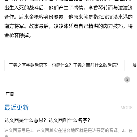
出生入死的战斗后，他们产生了感情，李香琴转而与凌凌漆
合作。后来金枪客身份暴露，他原来就是指派凌凌漆来港的
南方将军。故事最后，凌凌漆凭着自己精湛的肉刀技巧，将
金枪客除掉。
王羲之写字歇后语下一句是什么？王羲之面前什么歇后语？
最
x
广告
最近更新
MORE
达文西是什么意思？达文西叫什么名字？
达文西意思是1、达文西其实在港台地区就是是达芬奇的音译。2、在
粤...