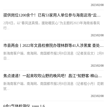
2023/02/08
提供岗位1200余个！已有53家用人单位参与海南这场“云招聘”
2月8日，以“春风送真情，援助暖民心”为主题的2023年海南省春风
行...
2023/02/08
市县两会丨2022年文昌检察院办理林群等41人涉黑案 查处违法所得3859万元
新海南客户端、南海网、南国都市报2月8日消息（记者吴岳文）2月8
日...
2023/02/08
焦点速递！一起来吹吹山野的晚风吧！昌江“知野客·棉山野宿”露营营地正式开营
新海南客户端、南海网、南国都市报2月8日消息（记者程小丹）花朝
犹...
2023/02/08
6合1气体检测仪_yasu 1 6