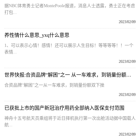
据NBC体育勇士记者MontePoole报道，消息人士透露，勇士正在考虑
打包...
2023/02/09
养性情什么意思_yxq什么意思
1、可以表示心情！感情！还可以展示人生目标！等等等等！！一个
表情...
2023/02/09
世界快报:合资品牌“解困”之一 从一车难求，到销量份额双下挫
合资品牌“解困”之一从一车难求，到销量份额双下挫
2023/02/09
已获批上市的国产新冠治疗用药全部纳入医保支付范围
神舟十五号航天员乘组将于近日择机执行第一次出舱活动据中国载人
航...
2023/02/09