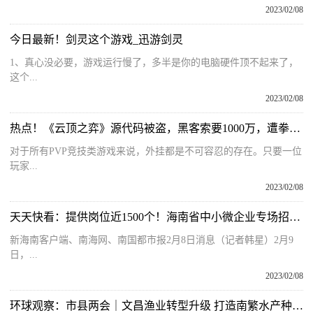
2023/02/08
今日最新！剑灵这个游戏_迅游剑灵
1、真心没必要，游戏运行慢了，多半是你的电脑硬件顶不起来了，
这个...
2023/02/08
热点！《云顶之弈》源代码被盗，黑客索要1000万，遭拳头一口回绝
对于所有PVP竞技类游戏来说，外挂都是不可容忍的存在。只要一位
玩家...
2023/02/08
天天快看：提供岗位近1500个！海南省中小微企业专场招聘会明日等你来
新海南客户端、南海网、南国都市报2月8日消息（记者韩星）2月9
日，...
2023/02/08
环球观察：市县两会｜文昌渔业转型升级 打造南繁水产种业硅谷