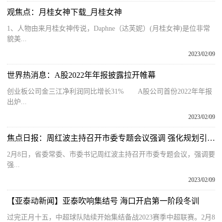
观焦点：月桂女神下载_月桂女神
1、人物由来月桂女神传说，Daphne（达芙妮）(月桂女神)是位非常
貌美...
2023/02/09
世界热消息：A股2022年年报披露拉开帷幕
创业板公司金三江净利润同比增长31% A股公司首份2022年年报
出炉...
2023/02/09
焦点日报：周红波主持召开市委专题会议强调 强化规划引领 严抓规划落实 为高质量发展提供坚实保障
2月8日，省委常委、市委书记周红波主持召开市委专题会议，强调要
强...
2023/02/09
【亚泰动新闻】亚泰吹响集结号 海口开启第一阶段冬训
过完正月十五，中超球队陆续开始集结备战2023赛季中超联赛。2月8