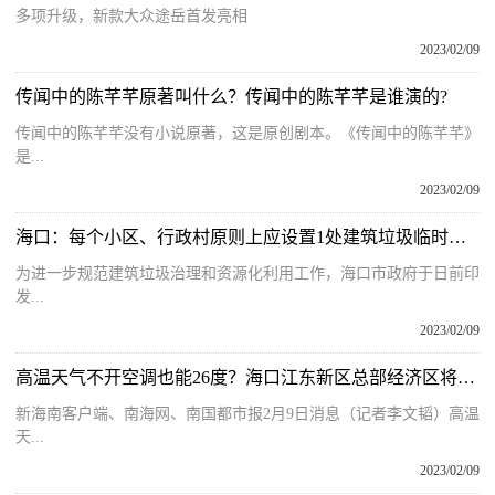
多项升级，新款大众途岳首发亮相
2023/02/09
传闻中的陈芊芊原著叫什么？传闻中的陈芊芊是谁演的?
传闻中的陈芊芊没有小说原著，这是原创剧本。《传闻中的陈芊芊》
是...
2023/02/09
海口：每个小区、行政村原则上应设置1处建筑垃圾临时堆放点
为进一步规范建筑垃圾治理和资源化利用工作，海口市政府于日前印
发...
2023/02/09
高温天气不开空调也能26度？海口江东新区总部经济区将全面供冷
新海南客户端、南海网、南国都市报2月9日消息（记者李文韬）高温
天...
2023/02/09