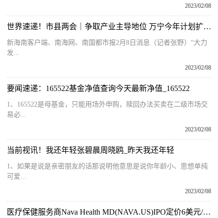
2023/02/08
世界速递！市县两会｜争取产业主导地位 万宁今年计划扩种斑兰叶2000余亩
新海南客户端、南海网、南国都市报2月8日消息（记者张野）“大力
发...
2023/02/08
要闻速递：165522基金净值查询今天最新净值_165522
1、165522是母基金，只能用场外申购，赎回办法买卖在二级市场交
易必...
2023/02/08
当前视讯！我还年轻张碧晨周晓鸥_昨天我还年轻
1、如果是说是亲密朋友的话那说明他意思是说你年龄小、思想单纯
可爱...
2023/02/08
医疗保健服务商Nava Health MD(NAVA.US)IPO定价6美元/股 筹资1600万美元