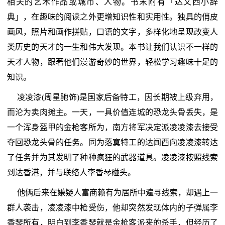
相关的艺术作品或城市、人物。书末附有「达文西小辞
典」，在趣味的阅读之外更增知识性和实用性。独具的俏皮
画风，照片和画作拼贴，口语的文字，多样化地呈现改变人
类历史的天才的一生和伟大发现。本书让我们认识不一样的
天才人物，跟著他们漫游奇妙的世界，轻松学习趣味十足的
知识。
凌凌漆(周星驰饰)是国家后备特工，因长期被上级弃用，
而沦为卖肉摊主。一天，一具价值连城的恐龙头骨丢失，是
一个浑身盔甲的金枪客所为，南方将军决定派凌凌漆去接受
夺回恐龙头骨的任务。同为落寞特工的达闻西向凌凌漆转达
了任务并为其发明了种种疯狂的武器道具。凌凌漆按照线索
到达香港，并与联络人李香琴碰头。
他俩后来在嫌疑人富商赖有为居所中遍寻线索，却遇上一
群人袭击，凌凌漆中枪受伤，他却突然发现体内的子弹属李
香琴所有，明白到李香琴就是金枪客派来的杀手，但经历了