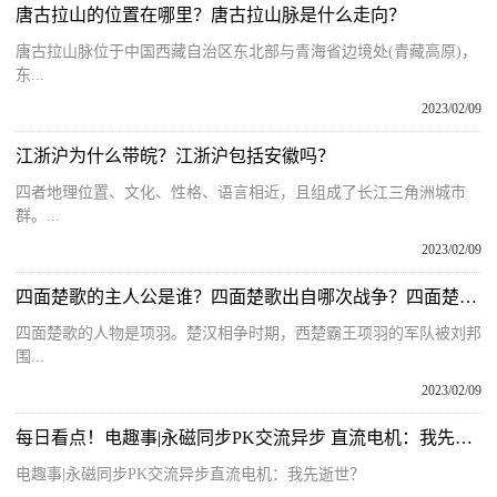
唐古拉山的位置在哪里？唐古拉山脉是什么走向？
唐古拉山脉位于中国西藏自治区东北部与青海省边境处(青藏高原)，
东...
2023/02/09
江浙沪为什么带皖？江浙沪包括安徽吗？
四者地理位置、文化、性格、语言相近，且组成了长江三角洲城市
群。...
2023/02/09
四面楚歌的主人公是谁？四面楚歌出自哪次战争？四面楚歌出处和含义
四面楚歌的人物是项羽。楚汉相争时期，西楚霸王项羽的军队被刘邦
围...
2023/02/09
每日看点！电趣事|永磁同步PK交流异步 直流电机：我先逝世？
电趣事|永磁同步PK交流异步直流电机：我先逝世？