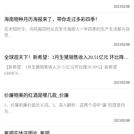
2023/02/08
海南物种月历海报来了，带你走过多彩四季！
花木知时令，鸟鸣报四时从古至今海南人一年四季的生产生活都与自
然...
2023/02/08
全球观天下！新希望：1月生猪销售收入20.51亿元 环比降28.69%
【新希望：1月生猪销售收入20 51亿元环比降28 69%】新希望
(000876...
2023/02/08
价廉物美的红酒是哪几款_价廉
1、价廉和廉价是近义词。2、深入解析：这两个词中“廉”的意思均
为...
2023/02/08
氧吧实体店图片_氧吧