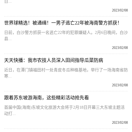
日...
2023/02/08
世界球精选！被通缉！一男子逃亡22年被海南警方抓获！
日前，白沙警方抓获一名逃亡22年的犯罪嫌疑人。2月6日晚间，白沙
县...
2023/02/08
天天快播：我市农技人员深入田间指导瓜菜防病
近日，在潭门镇福田村一处青皮冬瓜种植基地，举行了一场海南省防
寒...
2023/02/08
跟着苏东坡游海南，这些精彩活动抢先看
首届中国(海南)东坡文化旅游大会将于2月18日开幕三大东坡主题活
动打...
2023/02/08