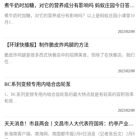
煮牛奶时加糖，对它的营养成分有影响吗 蚂蚁庄园今日答案10月16日
煮牛奶时加糖，对它的营养成分有影响吗？以上是蚂蚁庄园小课堂10
月1...
2023/02/09
【环球快播报】制作脆皮炸鸡腿的方法
脆皮炸鸡腿是很多西式快餐店中的招牌美食，但除了在快餐店，我们
在...
2023/02/09
BC系列变频专用内啮合齿轮泵
1、BC系列变频专用内啮合齿轮泵的最大特点就是有较高的容积效率
和良...
2023/02/09
天天消息！市县两会丨文昌市人大代表符国将：约亭产业园入园企业项目达30个，完成总投资56亿元
新海南客户端、南海网、南国都市报2月8日消息（记者吴岳文）2月8