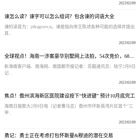
2023/02/09
谏怎么读？谏字可以怎么组词？包含谏的词语大全
谏的读音为：ji&agrave;n。谏是指向帝王陈述各种可能的选择并提出
其...
2023/02/09
全球视点！海南一涉案豪华别墅网上法拍，54次竞价，6800余万成交！
新海南客户端、南海网、南国都市报记者：苏靓通讯员：陆宁2月8日
记...
2023/02/09
焦点！儋州滨海新区医院建设按下“快进键” 预计10月底完工
海南日报那大2月8日电（记者曹马志）儋州市环新英湾片区首个“三
甲...
2023/02/09
勇记：勇士正在考虑打包怀斯曼&穆迪的潜在交易