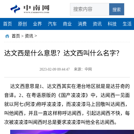
搜索
首页
原创
业界
汽车
商业
消费
资讯
科技
生活
>
首页
>
资讯
达文西是什么意思？达文西叫什么名字？
2023-02-09 09:44:47
来源：中网
达文西意思是1、达文西其实在港台地区就是是达芬奇的
音译。2、在粤语原版的《国产凌凌漆》中，达闻西一见面
就以阿七(阿漆)称呼凌凌漆，而凌凌漆马上回敬叫达闻西，
叫他闻西，并且一直这样称呼达闻西，引起达闻西不快，每
次被凌凌漆叫闻西时总是要求凌凌漆叫他全名达闻西。