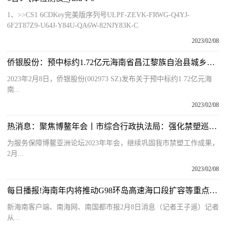
1、>>CS1 6CDKey完美版序列号ULPF-ZEVK-FRWG-Q4YJ-
6F2T87Z9-U64J-Y84U-QA6W-82NJY83K-C
2023/02/08
侨银股份：预中标约1.72亿元海南省昌江黎族自治县城乡环卫作业市场化管理项目
2023年2月8日，侨银股份(002973 SZ)发布关于预中标约1 72亿元海
南...
2023/02/08
热消息：聚焦博鳌年会丨市综合行政执法局：强化禁塑巡查宣传工作 服务保障博鳌年会
为服务保障博鳌亚洲论坛2023年年会，继续巩固我市禁塑工作成果，
2月...
2023/02/08
每日播报!海南年内将推动G98环岛高速海口段扩容等重点项目取得实质性进展
新海南客户端、南海网、南国都市报2月8日消息（记者王子遥）记者
从...