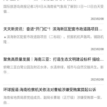
国际旅游岛商报记者2月8日从海南省气象局了解到11日～13日白天受
偏...
2023/02/08
天天新资讯：奋进“开门红”！滨海新区配套市政道路项目（二标段）按下节后“重启键”
▲滨海新区配套市政道路项目（二标段）。挖掘机机声轰鸣，铺路机
隆...
2023/02/08
聚焦高质量发展｜海南三亚：打造生态文明建设标杆 描绘幸福绿城
俯瞰三亚白鹭公园及附近水体，水清岸绿，城市与自然交融共生。新
华...
2023/02/08
环球报道:海南检察机关依法对曹瑜涉嫌受贿案提起公诉
海南省地质局原党组成员、副局长曹瑜（正厅级）涉嫌受贿罪一案，
由...