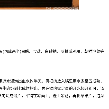
鸡蛋(切成两半)白醋、食盐、白砂糖、味精或鸡精、朝鲜泡菜等
。
用凉水浸泡出血水约半天，再把肉放入锅里用水煮至五成熟，
等牛肉炖到七成烂捞出，再在锅内家足量的开水烧开即可，汤
横向切成薄片，平铺在凉面上，浇上凉汤，再把苹果片，泡菜