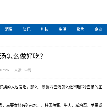
消费
资讯
科技
生活
聚焦
企业
面汤怎么做好吃？
:07:26
来源：中网
鲜族的人也爱吃。那么，朝鲜冷面汤怎么做?朝鲜冷面汤的正
品，主要食材有矿泉水、、韩国辣酱、牛肉、煮鸡蛋、苹果或