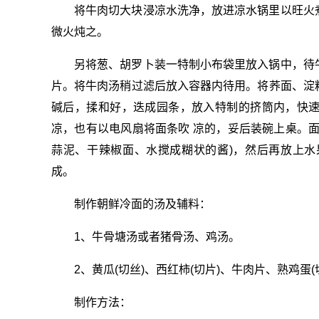
将牛肉切大块浸凉水洗净，放进凉水锅里以旺火
微火炖之。
另将葱、胡罗卜装一特制小布袋里放入锅中，待
片。将牛肉汤稍过滤后放入容器内待用。将荞面、淀
碱后，揉和好，迭成园条，放入特制的挤筒内，快
凉，也有以电风扇将面条吹 凉的，妥后装碗上桌。
蒜泥、干辣椒面、水搅成糊状的酱)，然后再放上
成。
制作朝鲜冷面的汤及辅料：
1、牛骨塘汤或者猪骨汤、鸡汤。
2、黄瓜(切丝)、西红柿(切片)、牛肉片、熟鸡
制作方法：