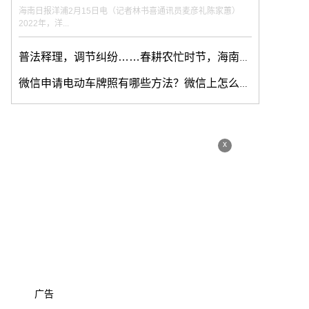
海南日报洋浦2月15日电（记者林书喜通讯员麦彦礼陈家蕙）
2022年，洋...
普法释理，调节纠纷……春耕农忙时节，海南政法干警来护航
微信申请电动车牌照有哪些方法？微信上怎么办电动车牌照？
x
广告