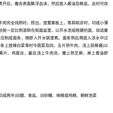
煮开后，撇去表面飘浮血沫，然后放入酱油及精盐，此时可改
牛肉完全炖熟时，捞出，放置案板上，等其晾凉时，切成小薄
粉按一定比例混倒在和面盆里，以开水烫成稍硬的面，加适量
速压制成面条，随即入开水锅里煮。面条熟后再放入凉水中过
面条上放辣白菜等时令蔬菜及四、五片熟牛肉，浇上蒜辣酱(以
水果片、鸡蛋丝，最后浇上牛肉汤，撒上熟芝麻、淋上香油即
蛋(切成两半)白醋、食盐、白砂糖、味精或鸡精、朝鲜泡菜