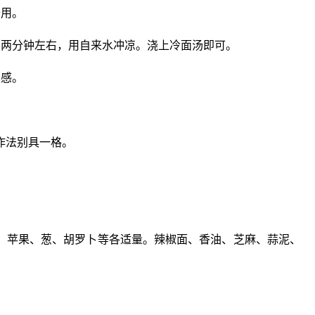
备用。
中两分钟左右，用自来水冲凉。浇上冷面汤即可。
口感。
作法别具一格。
、苹果、葱、胡罗卜等各适量。辣椒面、香油、芝麻、蒜泥、