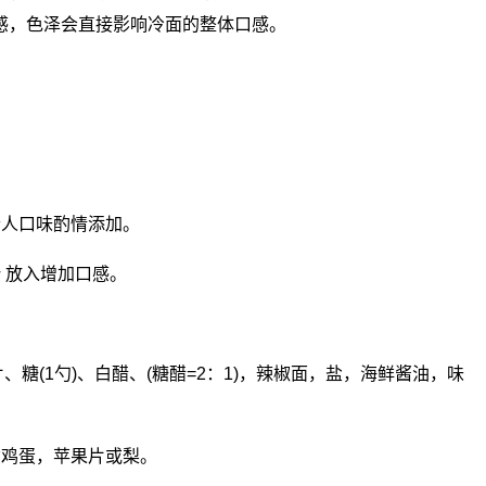
感，色泽会直接影响冷面的整体口感。
个人口味酌情添加。
 放入增加口感。
、糖(1勺)、白醋、(糖醋=2：1)，辣椒面，盐，海鲜酱油，味
煮鸡蛋，苹果片或梨。