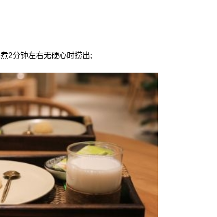
。
煮2分钟左右无硬心时捞出;