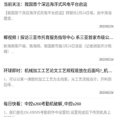
当前关注：我国首个深远海浮式风电平台启运
【我国首个深远海浮式风电平台启运】财联社2月24日电，由中海油
建造...
2023/02/24
椰视频丨探访三亚市托育服务指导中心 系三亚首家市级公办托育服务机构
新海南客户端、南海网、南国都市报2月24日消息（记者胡丽齐沙晓
峰）...
2023/02/24
环球即时：机械加工工艺论文工艺规程是放在后面吗?_机械加工工艺论文
1、可以以某一课题的加工工艺为主线索，从工艺流程设计，开料到
后续...
2023/02/24
每日快看：中控u260考勤机破解_中控u260
1、我们是在ZK-HRMS考勤软件中设置的,设置完成后下传到机具上