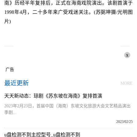
南》历经半年复排后，正式在海南戏院演出。该剧首演于
1998年4月，二十多年来广受戏迷关注。(苏弼坤摄/光明图
片)
x
广告
最近更新
MORE
天天新动态：琼剧《苏东坡在海南》复排首演
2023年2月23日，首届中国（海南）东坡文化旅游大会文艺精品演出
季剧...
2023/02/25
u盘检测不到主控型号_u盘检测不到