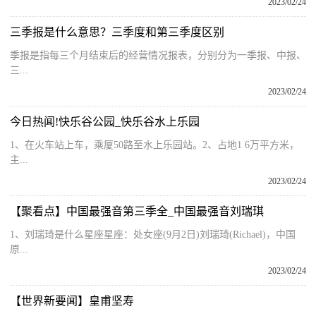
2023/02/24
三季报是什么意思？三季度和第三季度区别
季报是指每三个月结束后的经营情况报表，分别分为一季报、中报、
三...
2023/02/24
今日热闻!快乐谷公园_快乐谷水上乐园
1、在火车站上车，乘厦50路至水上乐园站。2、占地1 6万平方米，
主...
2023/02/24
【聚看点】中国最强音第三季全_中国最强音刘瑞琪
1、刘瑞琦是什么星座星座：处女座(9月2日)刘瑞琦(Richael)，中国
原...
2023/02/24
【世界新要闻】皇甫坚寿