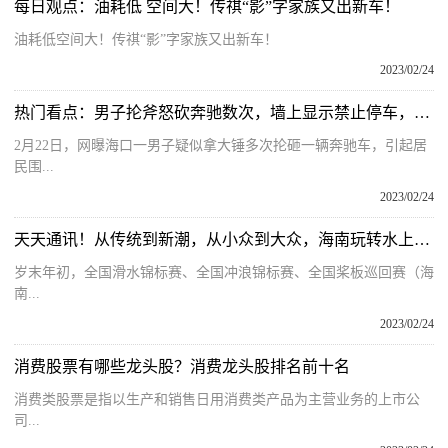
每日观点：油耗低 空间大！传祺“影”字家族又出新车！
油耗低空间大！传祺“影”字家族又出新车！
2023/02/24
热门看点：男子抡斧怒砍奔驰数次，墙上显示禁止停车，警方：系医疗费用纠纷，其酒后上门打砸
2月22日，网曝海口一男子疑似拿大锤多次抡砸一辆奔驰车，引起居
民围...
2023/02/24
天天通讯！从传统到新潮，从小众到大众，海南玩转水上运动！
岁末年初，全国滑水锦标赛、全国冲浪锦标赛、全国桨板巡回赛（海
南...
2023/02/24
消费股票有哪些龙头股？消费龙头股排名前十名
​消费类股票是指以生产和销售日用消费类产品为主营业务的上市公
司...