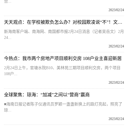
合...
2023/02/24
天天观点：在学校被欺负怎么办？对校园欺凌说“不”！文昌发布举报方式
新海南客户端、南海网、南国都市报2月24日消息（记者吴岳文）2月
24...
2023/02/24
今热点：我市两个房地产项目顺利交房 108户业主喜迎新居
2月24日上午，官塘水院B10、美林苑三期项目顺利交房，两个项目
108户...
2023/02/24
全球聚焦：琼海：“加减”之间以“营商”赢商
■海南日报记者陈子仪通讯员罗颖一盏盏新换上的路灯亮起，照亮了
琼...
2023/02/24