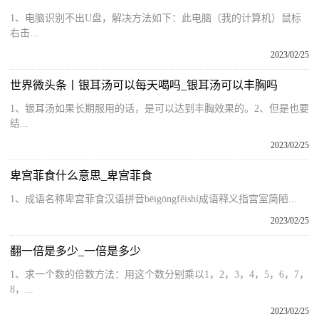
1、电脑识别不出U盘，解决方法如下：此电脑（我的计算机）鼠标
右击...
2023/02/25
世界微头条丨银耳汤可以每天喝吗_银耳汤可以丰胸吗
1、银耳汤如果长期服用的话，是可以达到丰胸效果的。2、但是也要
结...
2023/02/25
卑宫菲食什么意思_卑宫菲食
1、成语名称卑宫菲食汉语拼音bēigōngfěishí成语释义指宫室简陋...
2023/02/25
翻一倍是多少_一倍是多少
1、求一个数的倍数方法：用这个数分别乘以1，2，3，4，5，6，7，
8，...
2023/02/25