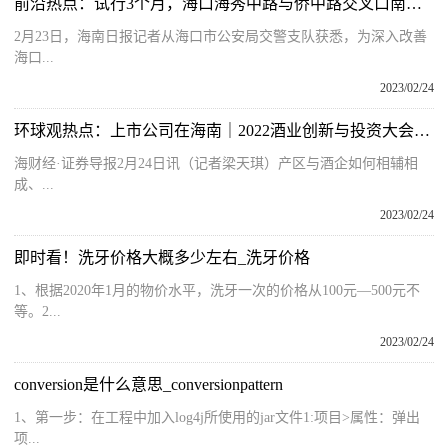
前沿热点：试行3个月，海口海秀中路与侨中路交叉口南进口26日起禁止左转
2月23日，海南日报记者从海口市公安局交警支队获悉，为深入改善
海口...
2023/02/24
环球观热点：上市公司在海南｜2022酒业创新与投资大会水井坊品牌沙龙在海口举行
海财经·证券导报2月24日讯（记者梁天琪）产区与酒企如何相辅相
成、...
2023/02/24
即时看！洗牙价格大概多少左右_洗牙价格
1、根据2020年1月的物价水平，洗牙一次的价格从100元—500元不
等。2...
2023/02/24
conversion是什么意思_conversionpattern
1、第一步：在工程中加入log4j所使用的jar文件1:项目>属性：弹出
项...