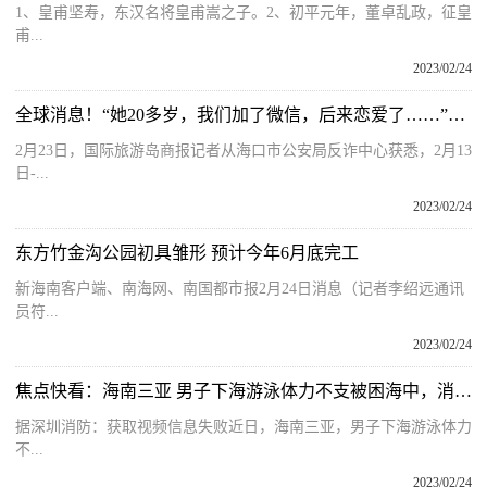
1、皇甫坚寿，东汉名将皇甫嵩之子。2、初平元年，董卓乱政，征皇
甫...
2023/02/24
全球消息！“她20多岁，我们加了微信，后来恋爱了……”海口男子突然报警，“剧情”大反转
2月23日，国际旅游岛商报记者从海口市公安局反诈中心获悉，2月13
日-...
2023/02/24
东方竹金沟公园初具雏形 预计今年6月底完工
新海南客户端、南海网、南国都市报2月24日消息（记者李绍远通讯
员符...
2023/02/24
焦点快看：海南三亚 男子下海游泳体力不支被困海中，消防赶赴救援
据深圳消防：获取视频信息失败近日，海南三亚，男子下海游泳体力
不...
2023/02/24