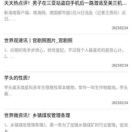
天天热点评！男子在三亚站盗窃手机后一路潜逃至美兰机场 起飞前一刻被抓
新海南客户端、南海网、南国都市报2月24日消息（记者王燕珍）近
日，...
2023/02/24
世界观速讯丨宫剧照图片_宫剧照
1、近期的有步步惊心，倾世皇妃，不过我个人最喜欢的是宫心计。
2、...
2023/02/24
芋头的性质?
芋头属天南星科多年生宿根性草本植物，常作一年生作物栽培。芋头
最...
2023/02/24
世界微资讯！乡镇煤炭管理条理
1、乡镇煤炭管理条理2、第一条为了加强乡镇煤矿的行业管理，促进
乡...