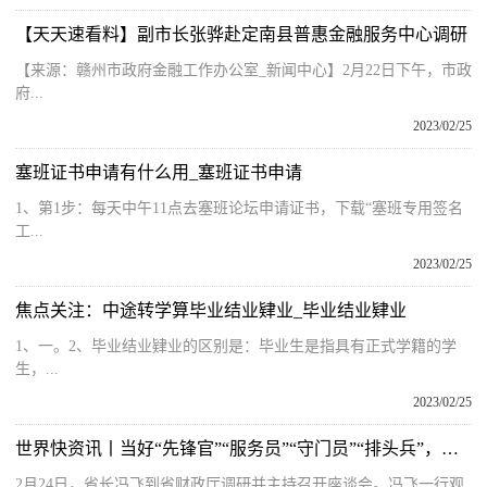
【天天速看料】副市长张骅赴定南县普惠金融服务中心调研
【来源：赣州市政府金融工作办公室_新闻中心】2月22日下午，市政
府...
2023/02/25
塞班证书申请有什么用_塞班证书申请
1、第1步：每天中午11点去塞班论坛申请证书，下载“塞班专用签名
工...
2023/02/25
焦点关注：中途转学算毕业结业肄业_毕业结业肄业
1、一。2、毕业结业肄业的区别是：毕业生是指具有正式学籍的学
生，...
2023/02/25
世界快资讯丨当好“先锋官”“服务员”“守门员”“排头兵”，冯飞在省财政厅调研时这样要求
2月24日，省长冯飞到省财政厅调研并主持召开座谈会。冯飞一行观