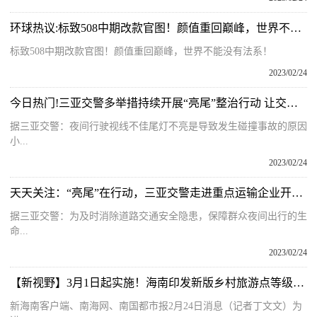
环球热议:标致508中期改款官图！颜值重回巅峰，世界不能没有法系！
标致508中期改款官图！颜值重回巅峰，世界不能没有法系！
2023/02/24
今日热门!三亚交警多举措持续开展“亮尾”整治行动 让交通因“看见”更安全文明守法 平安回家
据三亚交警：夜间行驶视线不佳尾灯不亮是导致发生碰撞事故的原因
小...
2023/02/24
天天关注：“亮尾”在行动，三亚交警走进重点运输企业开展交通安全宣传筑牢交通安全防线｜文明守法 平安回家
据三亚交警：为及时消除道路交通安全隐患，保障群众夜间出行的生
命...
2023/02/24
【新视野】3月1日起实施！海南印发新版乡村旅游点等级划分与评定标准
新海南客户端、南海网、南国都市报2月24日消息（记者丁文文）为