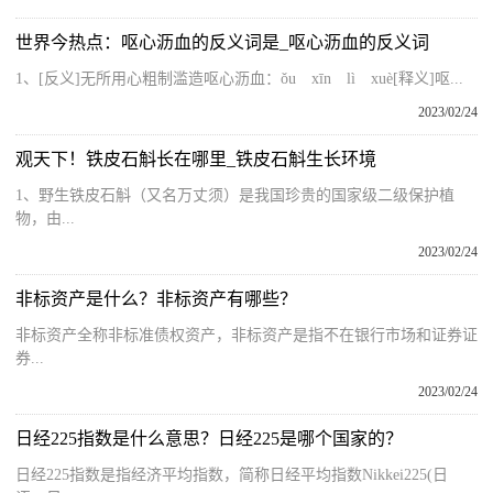
世界今热点：呕心沥血的反义词是_呕心沥血的反义词
1、[反义]无所用心粗制滥造呕心沥血：ǒu xīn lì xuè[释义]呕...
2023/02/24
观天下！铁皮石斛长在哪里_铁皮石斛生长环境
1、野生铁皮石斛（又名万丈须）是我国珍贵的国家级二级保护植
物，由...
2023/02/24
非标资产是什么？非标资产有哪些？
非标资产全称非标准债权资产，非标资产是指不在银行市场和证券证
券...
2023/02/24
日经225指数是什么意思？日经225是哪个国家的？
日经225指数是指经济平均指数，简称日经平均指数Nikkei225(日