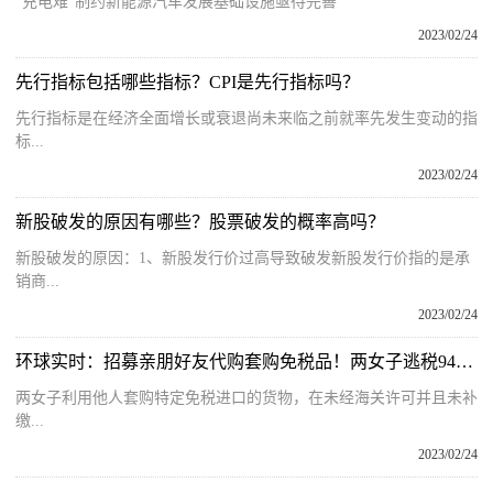
“充电难”制约新能源汽车发展基础设施亟待完善
2023/02/24
先行指标包括哪些指标？CPI是先行指标吗？
先行指标是在经济全面增长或衰退尚未来临之前就率先发生变动的指
标...
2023/02/24
新股破发的原因有哪些？股票破发的概率高吗？
新股破发的原因：1、新股发行价过高导致破发新股发行价指的是承
销商...
2023/02/24
环球实时：招募亲朋好友代购套购免税品！两女子逃税94万余元被判刑……
两女子利用他人套购特定免税进口的货物，在未经海关许可并且未补
缴...
2023/02/24