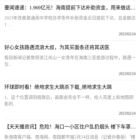
要闻速递：1.969亿元！海南提前下达补助资金，用来做这件事
2023年改善普通高中学校办学条件补助资金近日提前下达，总金额达
1 ...
2023/02/24
好心女孩路遇流浪大叔，为其买面条还将其送医
极目新闻记者詹钘浙江舟山一女青年在海南三亚旅游过程中，路遇一
位...
2023/02/24
环球即时看！绝地求生大跳杀下载_绝地求生大跳
1、这个位置调到极致后，画面会完全不一样，给人亮度上和地图阴
影的...
2023/02/24
【天天播资讯】危险！海口一小区住户乱扔烟头 楼下车罩被烧破洞
新海南客户端、南海网、南国都市报2月24日消息（记者孙春丽）“楼