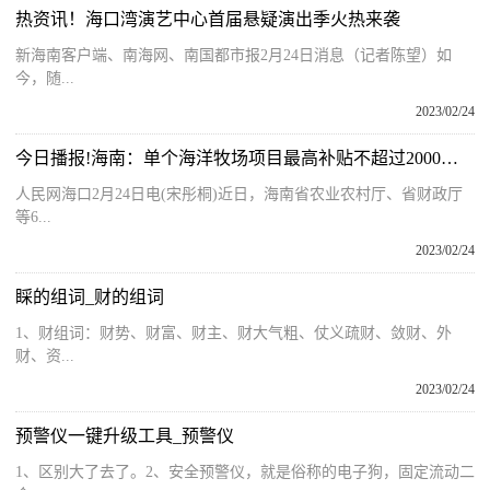
热资讯！海口湾演艺中心首届悬疑演出季火热来袭
新海南客户端、南海网、南国都市报2月24日消息（记者陈望）如
今，随...
2023/02/24
今日播报!海南：单个海洋牧场项目最高补贴不超过2000万元
人民网海口2月24日电(宋彤桐)近日，海南省农业农村厅、省财政厅
等6...
2023/02/24
睬的组词_财的组词
1、财组词：财势、财富、财主、财大气粗、仗义疏财、敛财、外
财、资...
2023/02/24
预警仪一键升级工具_预警仪
1、区别大了去了。2、安全预警仪，就是俗称的电子狗，固定流动二