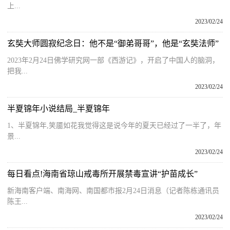
上...
2023/02/24
玄奘大师圆寂纪念日：他不是“御弟哥哥”，他是“玄奘法师”
2023年2月24日佛学研究网一部《西游记》，开启了中国人的脑洞，
把我...
2023/02/24
半夏锦年小说结局_半夏锦年
1、半夏锦年,笑靥如花我觉得这是说今年的夏天已经过了一半了，年
景...
2023/02/24
每日看点!海南省琼山戒毒所开展禁毒宣讲“护苗成长”
新海南客户端、南海网、南国都市报2月24日消息（记者陈栋通讯员
陈王...
2023/02/24