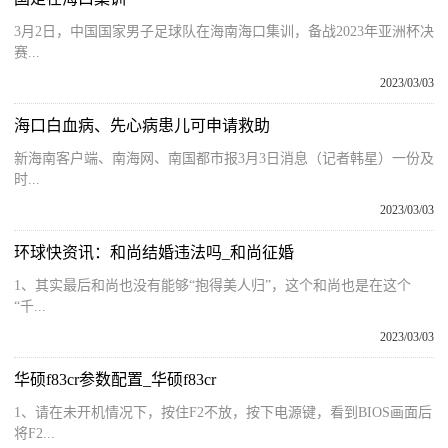
3月2日，中国国家男子足球队在海南海口集训，备战2023年亚洲杯决
赛...
2023/03/03
海口白血病、先心病患儿可申请救助
新海南客户端、南海网、南国都市报3月3日消息（记者韩星）一份及
时...
2023/03/03
环球快资讯：和尚结婚违法吗_和尚征婚
1、其实最后和尚也没有能够“抱得美人归”，这个和尚也是在这个
“千...
2023/03/03
华硕f83cr参数配置_华硕f83cr
1、请在未开机情况下，按住F2不放，按下电源键，看到BIOS画面后
将F2...