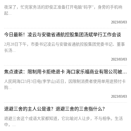
夜深了，忙完家务活的舒俊正准备打开电脑“码字”，身旁的手机响
起...
2023/03/03
今日最新！凌云与安徽省通航控股集团汤斌举行工作会谈
2月28日下午，市委书记凌云与安徽省通航控股集团党委书记、董事
长汤...
2023/03/03
焦点速读：限制用卡拒绝退卡 海口家乐福商业有限公司被罚3万元
人民网海口3月3日电(李学山)近日，因限制消费者使用单用途预付卡
购...
2023/03/03
退避三舍的主人公是谁？退避三舍的三舍指什么？
退避三舍这个成语大家都知道，它比喻对人让步，不与相争。生活
中，...