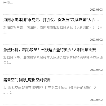
兴市...
2023/03/03
海南水电集团“跟党走、打胜仗、促发展”决战攻坚“大会战”活动在儋州启动
新海南客户端、南海网、南国都市报3月2日消息（记者潘頔）3月2日
上...
2023/03/02
激烈比拼，精彩较量！省残运会暨特奥会5人制足球比赛圆满落幕
3月2日下午，海南省第八届残疾人运动会暨第五届特殊奥林匹克运动
会5...
2023/03/02
魔兽空间裂隙_魔枢空间裂隙
1、魔枢空间裂隙在哪里吧？打完第二个boss（像白色的穆鲁）之
后。2...
2023/03/02