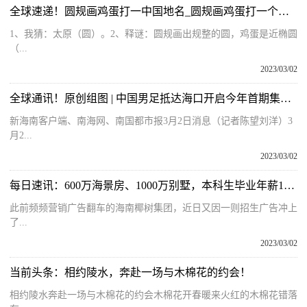
全球速递！圆规画鸡蛋打一中国地名_圆规画鸡蛋打一个地名
1、我猜：太原（圆）。2、释谜：圆规画出规整的圆，鸡蛋是近椭圆
（...
2023/03/02
全球通讯！原创组图 | 中国男足抵达海口开启今年首期集训 武磊现身训练场
新海南客户端、南海网、南国都市报3月2日消息（记者陈望刘洋）3
月2...
2023/03/02
每日速讯：600万海景房、1000万别墅，本科生毕业年薪16.8万！这家网红公司是真招聘还是打广告？
此前频频营销广告翻车的海南椰树集团，近日又因一则招生广告冲上
了...
2023/03/02
当前头条：相约陵水，奔赴一场与木棉花的约会！
相约陵水奔赴一场与木棉花的约会木棉花开春暖来火红的木棉花错落