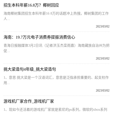
招生本科年薪16.8万？椰树回应
海南椰树集团招生本科年薪16 8万的话题冲上热搜。椰树集团的工作
人...
2023/03/02
海南：19.7万元电子消费券提振消费信心
青海日报融媒体3月2日讯（记者洪玉杰栾雨嘉）海南藏族自治州为把
促...
2023/03/02
挑大梁造句4年级_挑大梁造句
1、意思:挑大梁是一个汉语词汇，意思是泛指承担重要的、起支柱作
用...
2023/03/02
游戏机厂家合作_游戏机厂家
1、现如今还活着的游戏机厂家就是索尼的ps系列，微软的xbox系列