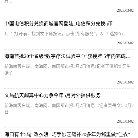
有...
2023/03/02
中国电信积分兑换商城官网登陆_电信积分兑换q币
1、1 打开qq，找到左下角按钮，点击“所有服务”。2、2 选择“qq...
2023/03/02
海南首批20个省级“数字疗法试验中心”获授牌 5年内完成一批临床转化
新海南客户端、南海网、南国都市报3月2日消息(记者王洪旭实习生
张子...
2023/03/02
文昌航天超算中心力争今年5月对外提供服务
新海南客户端、南海网、南国都市报3月2日消息（记者吴岳文）3月2
日...
2023/03/02
海口有个5旬“改衣娘” 巧手妙艺缝补20多年为邻里做“佳衣”