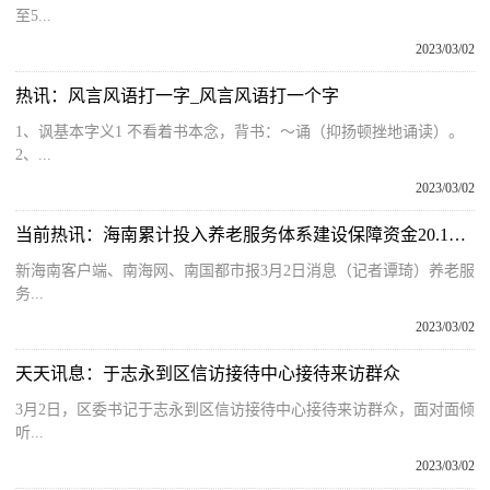
至5...
2023/03/02
热讯：风言风语打一字_风言风语打一个字
1、讽基本字义1 不看着书本念，背书：～诵（抑扬顿挫地诵读）。
2、...
2023/03/02
当前热讯：海南累计投入养老服务体系建设保障资金20.1亿元 将构建“一刻钟”居家养老服务生活圈
新海南客户端、南海网、南国都市报3月2日消息（记者谭琦）养老服
务...
2023/03/02
天天讯息：于志永到区信访接待中心接待来访群众
3月2日，区委书记于志永到区信访接待中心接待来访群众，面对面倾
听...
2023/03/02