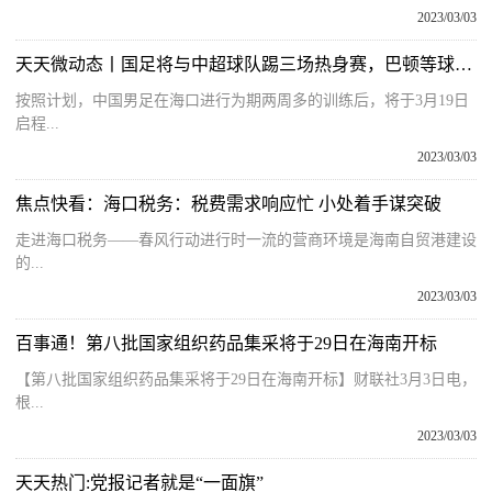
2023/03/03
天天微动态丨国足将与中超球队踢三场热身赛，巴顿等球员获补招艾克森离队
按照计划，中国男足在海口进行为期两周多的训练后，将于3月19日
启程...
2023/03/03
焦点快看：海口税务：税费需求响应忙 小处着手谋突破
走进海口税务——春风行动进行时一流的营商环境是海南自贸港建设
的...
2023/03/03
百事通！第八批国家组织药品集采将于29日在海南开标
【第八批国家组织药品集采将于29日在海南开标】财联社3月3日电，
根...
2023/03/03
天天热门:党报记者就是“一面旗”