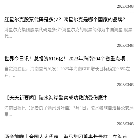
2023/03/03
红星尔克股票代码是多少？鸿星尔克是哪个国家的品牌？
鸿星尔克集团股票代码是多少?鸿星尔克的股票简称为中国鸿星,股票
代...
2023/03/03
世界今日讯！总投资6116亿！2023年海南204个省重点项目清单来了！（收藏）
自贸港建设，海南意气风发！2023年海南GDP增长目标确定9 5%左
右，...
2023/03/03
【天天新要闻】陵水海岸警察成功救助受伤鹰隼
海南日报讯（记者良子通讯员叶佳）3月1日，陵水黎族自治县公安局
军...
2023/03/03
两会前瞻｜全国人大代表、海马集团董事长景柱：在海南推广氢燃料电池乘用车具比较优势