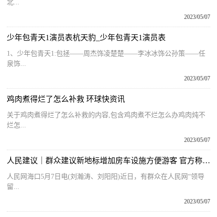
北...
2023/05/07
少年包青天1演员表杭天豹_少年包青天1演员表
1、少年包青天1:包拯——周杰饰凌楚楚——李冰冰饰公孙策——任
泉饰...
2023/05/07
鸡肉煮得烂了怎么补救 环球快资讯
关于鸡肉煮得烂了怎么补救的内容,包含鸡肉煮不烂怎么办鸡肉炖不
烂怎...
2023/05/07
人民建议｜群众建议新地标增加房车设施方便游客 官方称可报批_新动态
人民网海口5月7日电(刘瀚涛、刘阳阳)近日，有群众在人民网“领导
留...
2023/05/07