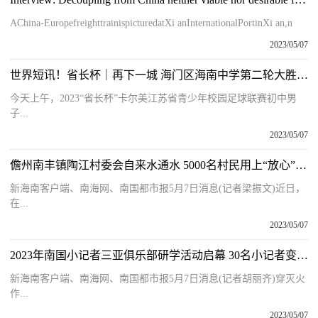
AChina-EuropefreighttrainispicturedatXi anInternationalPortinXi an,n
2023/05/07
世界短讯！省长杯｜再下一城 海门区海南中学第二轮大胜对手
今天上午，2023“省长杯”卡尔美江苏省青少年校园足球联赛初中男
子...
2023/05/07
儋州南丰镇陶江村委会自来水通水 5000名村民用上“放心”水 焦点速讯
新海南客户端、南海网、南国都市报5月7日消息(记者梁振文)近日，
在...
2023/05/07
2023年南国小记者三亚俱乐部研学活动启幕 30名小记者变身小消防员 当前通讯
新海南客户端、南海网、南国都市报5月7日消息(记者胡丽齐)穿灭火
作...
2023/05/07