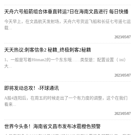
天舟六号船箭组合体垂直转运7日在海南文昌进行 每日快播
今天早上，在文昌航天发射场，天舟六号货运飞船和长征七号遥七运
载...
2023/05/07
天天热议:刺客信条2 秘籍_终极刺客2秘籍
1、一般是写着Hitman2的一个东东哦……类型是：配置设置（ ini）
大...
2023/05/07
即将发动总攻！-环球通讯
A股4连阳后，在周五的时候走出了一个有力度的调整，这个在我们
看来...
2023/05/07
世界今头条！海南省文昌市发布冰雹橙色预警