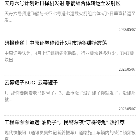
天舟六号计划近日择机发射 船箭组合体转运至发射区
天舟六号货运飞船与长征七号遥七运载火箭组合体5月7日垂直转运至
发...
2023/05/07
研报速递｜中原证券称预计5月市场将维持震荡
中原证券认为，4月上证综指先涨后跌，行业板块跌多涨少，TMT板
块出...
2023/05/07
云幂罐子BUG_云幂罐子
1、那你要防着老马封号了。2、金币涨了没？涨了你就发了，没涨那
就...
2023/05/07
工程车频频遭遇“油耗子”，民警深夜“守株待兔”-热推荐
现代快报讯（通讯员吴帅记者姜振军）道路施工车辆内的柴油频频被
盗...