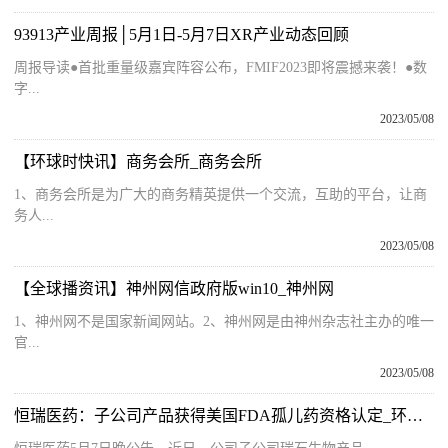
93913产业周报│5月1日-5月7日XR产业动态回顾
周报导读●首批重量级嘉宾阵容公布，FMIF2023即将震撼来袭！●数
字...
2023/05/08
【环球时快讯】商务会所_商务会所
1、商务会所是为广大的商务精英提供一个交流，互助的平台，让商
务人...
2023/05/08
【全球播资讯】神州网信政府版win10_神州网
1、神州网不是国家新闻网站。2、神州网是由神州杂志社主办的唯一
官...
2023/05/08
恒瑞医药：子公司产品获得美国FDA孤儿药资格认定_环球观天下