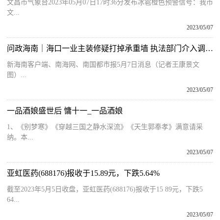
文昌市气象台2023年05月07日17时36分发布冰雹橙色预警信号：我市
文...
2023/05/07
问政海南｜海口一业主装修疑打掉承重墙 执法部门介入调查 快看
新海南客户端、南海网、南国都市报5月7日消息（记者王康景文
图）...
2023/05/07
一品酒娘盛世后 慵十一_一品酒娘
1、《别梦寒》《穿越三国之静水深流》《天生郭奉孝》满意请采
纳。本...
2023/05/07
亚虹医药(688176)报收于15.89元，下跌5.64%
截至2023年5月5日收盘，亚虹医药(688176)报收于15 89元，下跌5
64...
2023/05/07