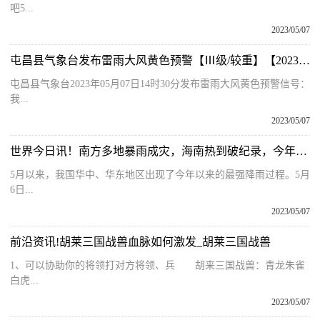
吧5...
2023/05/07
屯昌县气象台发布雷雨大风黄色预警【Ⅲ级/较重】【2023-05-07】_今日热讯
屯昌县气象台2023年05月07日14时30分发布雷雨大风黄色预警信号：
我...
2023/05/07
世界今日讯！南方多地暴雨成灾，海南热到破纪录，今年又是一个极端天气年？
5月以来，我国华中、华东地区出现了今年以来的最强降雨过程。5月
6日...
2023/05/07
前沿资讯!胡莱三国战兽血脉如何激发_胡莱三国战兽
1、可以协助你的将领打对方将领、兵 胡来三国战兽：青龙朱雀
白虎...
2023/05/07