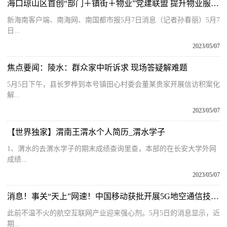
海口琼山区首创“部门＋镇街＋物业”党建联盟 提升物业服务质量 焦点报道
新海南客户端、南海网、南国都市报5月7日消息（记者孙春丽）5月7
日...
2023/05/07
焦点要闻：陵水：群众家中听诉求 现场答疑解难题
5月5日下午，县长罗桦到本号镇田心村委会董某贵家开展信访积案化
解...
2023/05/07
【世界独家】渭南王渭水个人简历_渭水学子
1、渭水的去渭水学子的期末成绩查询里查，本部的在长安大学外网
成绩...
2023/05/07
消息！事关“天上”网速！中国移动获批开展5G地空通信技术试验
此前不温不火的航空互联网产业迎来强心剂。5月5日的消息显示，近
期...