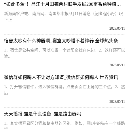
“如此多蕉”！昌江十月田镇两村联手发展200亩香蕉种植基地
新海南客户端、南海网、南国都市报5月11日消息（记者程小丹）眼
下正...
2023/05/11
宿舍太吵有什么神器啊_寝室太吵睡不着神器 全球热头条
1、宿舍是公共空间，可以准备一个遮阳帘挂在床边。2、这样还可以
遮...
2023/05/11
微信群如何踢人不让对方知道_微信群如何踢人 世界资讯
1、打开微信软件，进入微信群聊。点击页面右上角的三个点。2、然
后...
2023/05/11
天天播报:猫是什么设备_猫是路由器吗
1、其实很容易区分猫和路由器的区别。例如，图1中的猫有一个线路