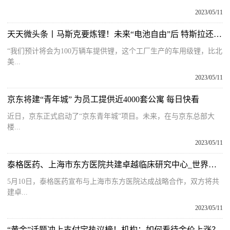
2023/05/11
天天微头条丨马斯克要炼锂！未来“电池自由”后 特斯拉还会继续降价吗？
“我们预计将会为100万辆车提供锂，这个工厂生产的车用级锂，比北
美...
2023/05/11
京东将建“青年城” 为员工提供近4000套公寓 每日快看
近日，京东正式启动了“京东青年城”项目。未来，在与京东总部大
楼...
2023/05/11
泰格医药、上海市东方医院共建卓越临床研究中心_世界滚动
5月10日，泰格医药宣布与上海市东方医院达成战略合作，双方将共
建卓...
2023/05/11
“黄金”话题冲上支付宝热议榜！机构：如何看待金价上涨？