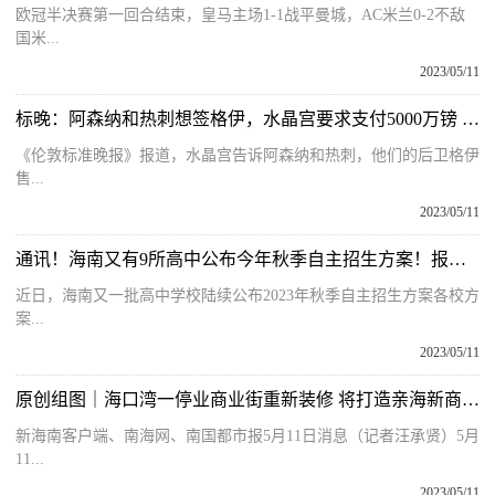
欧冠半决赛第一回合结束，皇马主场1-1战平曼城，AC米兰0-2不敌
国米...
2023/05/11
标晚：阿森纳和热刺想签格伊，水晶宫要求支付5000万镑 当前快报
《伦敦标准晚报》报道，水晶宫告诉阿森纳和热刺，他们的后卫格伊
售...
2023/05/11
通讯！海南又有9所高中公布今年秋季自主招生方案！报考要求、时间
近日，海南又一批高中学校陆续公布2023年秋季自主招生方案各校方
案...
2023/05/11
原创组图｜海口湾一停业商业街重新装修 将打造亲海新商业生态|焦点观察
新海南客户端、南海网、南国都市报5月11日消息（记者汪承贤）5月
11...
2023/05/11