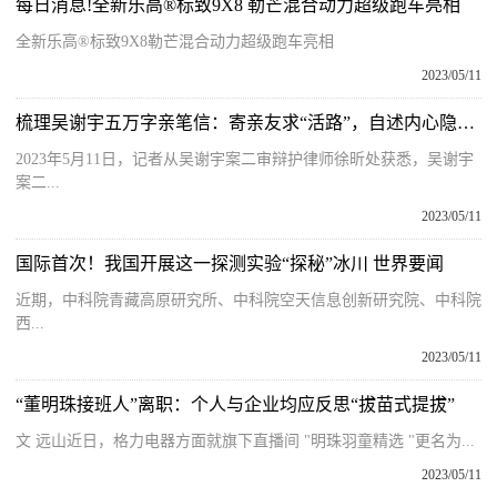
每日消息!全新乐高®标致9X8 勒芒混合动力超级跑车亮相
全新乐高®标致9X8勒芒混合动力超级跑车亮相
2023/05/11
梳理吴谢宇五万字亲笔信：寄亲友求“活路”，自述内心隐秘世界
2023年5月11日，记者从吴谢宇案二审辩护律师徐昕处获悉，吴谢宇
案二...
2023/05/11
国际首次！我国开展这一探测实验“探秘”冰川 世界要闻
近期，中科院青藏高原研究所、中科院空天信息创新研究院、中科院
西...
2023/05/11
“董明珠接班人”离职：个人与企业均应反思“拔苗式提拔”
文 远山近日，格力电器方面就旗下直播间 "明珠羽童精选 "更名为...
2023/05/11