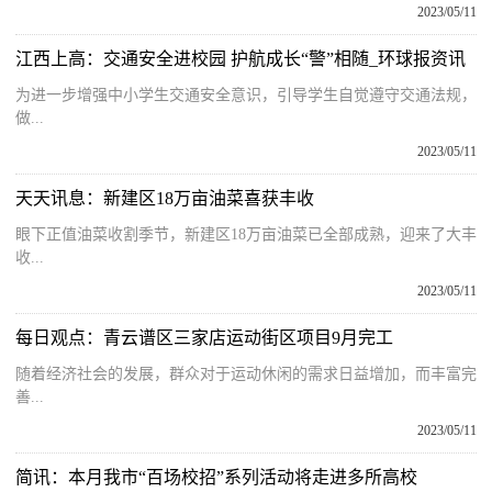
2023/05/11
江西上高：交通安全进校园 护航成长“警”相随_环球报资讯
为进一步增强中小学生交通安全意识，引导学生自觉遵守交通法规，
做...
2023/05/11
天天讯息：新建区18万亩油菜喜获丰收
眼下正值油菜收割季节，新建区18万亩油菜已全部成熟，迎来了大丰
收...
2023/05/11
每日观点：青云谱区三家店运动街区项目9月完工
随着经济社会的发展，群众对于运动休闲的需求日益增加，而丰富完
善...
2023/05/11
简讯：本月我市“百场校招”系列活动将走进多所高校