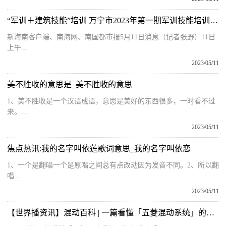
“军训＋建筑技能”培训 万宁市2023年第一期军训技能培训开班
新海南客户端、南海网、南国都市报5月11日消息（记者张野）11日
上午...
2023/05/11
美不胜收的意思是_美不胜收的意思
1、美不胜收是一个汉语成语，意思是美好的东西很多，一时看不过
来。...
2023/05/11
焦点热讯:我的名字叫依莲歌词意思_我的名字叫依恋
1、一个是翻唱一个是原唱之间总有点改动因为发音不同。2、所以翻
唱...
2023/05/11
【世界播资讯】混动百科 | 一篇看懂「五菱混动系统」的电磁式「DHT」