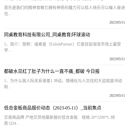
音乐是我们的精神食粮它拥有神奇的魔力可以给人快乐可以催人奋进
也...
2023/05/11
同桌教育科技有限公司_同桌教育|环球滚动
1、简介：简称：或者是（EnlishPartner）它是目前淘宝市场上最受
学...
2023/05/11
都破水见红了肚子为什么一直不痛_都破 今日报
1、为什么我人际关系很差1 冲动，情绪化与人交往的大忌就是冲动
和...
2023/05/11
低合金板商品报价动态（2023-05-11）_当前焦点
交易商品牌 产地交货地最新报价低合金板 规格:20*2200*L;材
质:Q34...