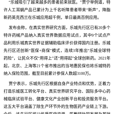
“乐城吸引了越来越多的患者前来就医。”贾宁举例道，特
许人工耳蜗产品已累计为上千名听障患者带来“新声”，降脂
新药英克西兰在乐城应用超千例，单日最高百例应用。
发布会称，在真实世界研究方面，乐城先行区已有20多个
特许药械产品纳入真实世界数据应用试点，其中9个试点产
品利用乐城真实世界证据辅助临床评价获得国内注册。乐城
先行区还创新“医保+商保”模式，连续3年推出“乐城全球特
药险”，让民众不仅“用得上”还“用得起”全球创新药。2021年
起，北京、上海等21个省市推出的当地惠民保也将乐城特药
纳入保险范围，截至目前累计参保人数超3100万。
贾宁表示，乐城先行区根据自身产业特点和优势，正着力
打造乐城医工转化平台、真实世界研究平台、国际多中心药
械临床试验平台、健康文化产业创新平台和投资服务平台。
这五大平台涵盖了除生产环节外的生物医药产业链上下游。