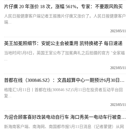
片仔癀 20 年涨价 18 次，涨幅 561%，专家：不要跟风购买
人民日报健康客户端记者王振雅片仔癀又涨价了。人民日报健康客户
端...
2023/05/11
英王加冕照细节：安妮公主会被重用 凯特换裙子 每日速递
当地时间5月8日，英国王室公布了加冕典礼之后拍摄的官方 "全家福
...
2023/05/11
首都在线（300846.SZ）：文昌超算中心一期预计6月30日前投入使用|天天播报
格隆汇5月11日丨首都在线(300846 SZ)5月11日在投资者互动平台回
复...
2023/05/11
为迎合顾客喜好改装电动自行车 海口秀英一电动车行被查处_每日快播
新海南客户端、南海网、南国都市报5月11日消息（记者蒙健）从网