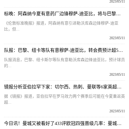
2023/05/11
标晚：阿森纳今夏有意药厂边锋穆萨-迪亚比，将与巴黎竞争 环球观热点
《伦敦标准晚报》报道，阿森纳有意引进勒沃库森边锋穆萨-迪亚
比，但...
2023/05/11
队报：巴黎、纽卡等队有意穆萨-迪亚比，转会费预计超5000万欧_天天快讯
队报消息，巴黎、纽卡斯尔等队有意勒沃库森边锋迪亚比，预计球员
的...
2023/05/11
镜报分析亚伯拉罕下家：切尔西、热刺、曼联等6家英超俱乐部在列 环球实时
据《镜报》报道，亚伯拉罕在罗马效力两个赛季后可能在今夏重返英
超...
2023/05/11
今日讯！曼城又被看好了433评欧冠四强晋级几率：曼城七成，国米达94%