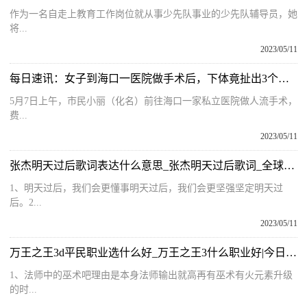
作为一名自走上教育工作岗位就从事少先队事业的少先队辅导员，她
将...
2023/05/11
每日速讯：女子到海口一医院做手术后，下体竟扯出3个棉签头…
5月7日上午，市民小丽（化名）前往海口一家私立医院做人流手术，
费...
2023/05/11
张杰明天过后歌词表达什么意思_张杰明天过后歌词_全球播资讯
1、明天过后，我们会更懂事明天过后，我们会更坚强坚定明天过
后。2...
2023/05/11
万王之王3d平民职业选什么好_万王之王3什么职业好|今日热讯
1、法师中的巫术吧理由是本身法师输出就高再有巫术有火元素升级
的时...