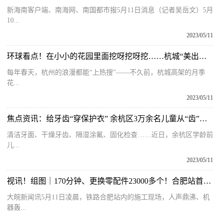
新海南客户端、南海网、南国都市报5月11日消息（记者吴岳文）5月
10...
2023/05/11
环球看点！在小小的花园里面挖呀挖呀挖……杭城“美出圈”的高架月季“穿越”到了老旧小区
每年春天，杭州的浪漫都能“上热搜”——不久前，杭城高架的月季
花...
2023/05/11
焦点资讯：给牙齿“穿保护衣” 余杭区3万余名儿童从“齿”开始守护健康
清洁牙面、干燥牙齿、隔湿涂氟、固化检查……近日，余杭区学龄前
儿...
2023/05/11
视讯！组图｜170分钟、更换零配件23000多个！合肥站首次机械化更换长钢轨
大皖新闻讯5月11日凌晨，铁路合肥站内的施工现场，人声鼎沸、机
器轰...