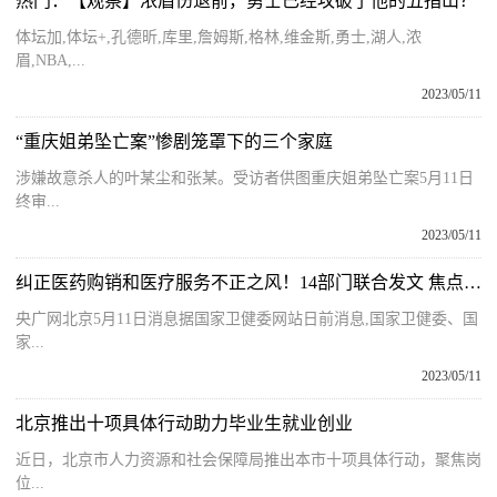
热门：【观察】浓眉伤退前，勇士已经攻破了他的五指山？
体坛加,体坛+,孔德昕,库里,詹姆斯,格林,维金斯,勇士,湖人,浓
眉,NBA,...
2023/05/11
“重庆姐弟坠亡案”惨剧笼罩下的三个家庭
涉嫌故意杀人的叶某尘和张某。受访者供图重庆姐弟坠亡案5月11日
终审...
2023/05/11
纠正医药购销和医疗服务不正之风！14部门联合发文 焦点速读
央广网北京5月11日消息据国家卫健委网站日前消息,国家卫健委、国
家...
2023/05/11
北京推出十项具体行动助力毕业生就业创业
近日，北京市人力资源和社会保障局推出本市十项具体行动，聚焦岗
位...