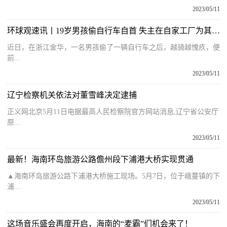
2023/05/11
环球观速讯丨19岁男孩偷自行车自首 失主在自家工厂为其安排工作 失主：相信他本性不坏
近日，在浙江金华，一名男孩偷了一辆自行车之后，越骑越愧疚，便
前...
2023/05/11
辽宁检察机关依法对董雪峰决定逮捕
正义网北京5月11日电据最高人民检察院官方网站消息,辽宁省公安厅
原...
2023/05/11
最新！海南环岛旅游公路儋州段下浦港大桥实现贯通
▲海南环岛旅游公路下浦港大桥施工现场。5月7日，位于峨蔓镇的下
浦...
2023/05/11
这场音乐盛会再度开启，海南的“麦霸”们机会来了！