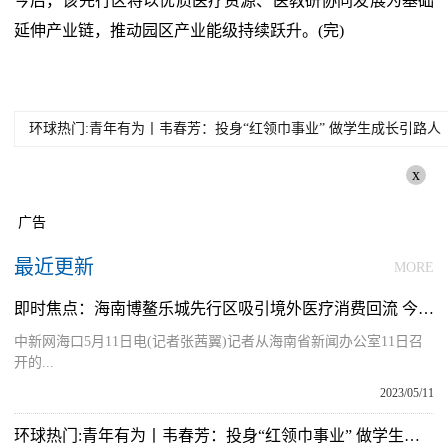
今后，该先行区将以优质医疗资源、医教研协同发展为基础
延伸产业链，推动园区产业能级持续跃升。(完)
环球热门:青年有为丨韦春芳：投身“红领巾事业” 做学生成长引路人
x
广告
最近更新
MORE
即时焦点：海南博鳌乐城先行区吸引境外医疗消费回流 今年一季度接待超6万人次
中新网海口5月11日电(记者张茜翼)记者从海南省新闻办公室11日召
开的...
2023/05/11
环球热门:青年有为丨韦春芳：投身“红领巾事业” 做学生成长引路人