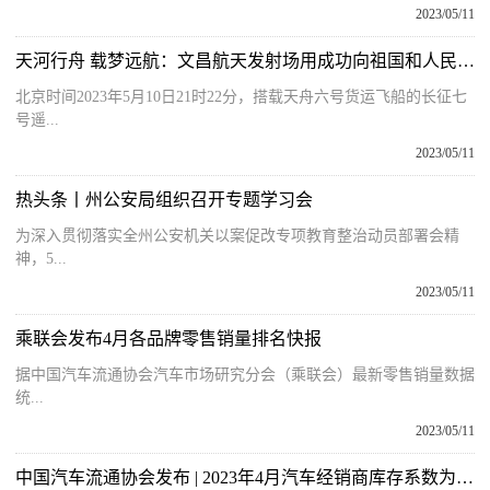
2023/05/11
天河行舟 载梦远航：文昌航天发射场用成功向祖国和人民报告！-世界热推荐
北京时间2023年5月10日21时22分，搭载天舟六号货运飞船的长征七
号遥...
2023/05/11
热头条丨州公安局组织召开专题学习会
为深入贯彻落实全州公安机关以案促改专项教育整治动员部署会精
神，5...
2023/05/11
乘联会发布4月各品牌零售销量排名快报
据中国汽车流通协会汽车市场研究分会（乘联会）最新零售销量数据
统...
2023/05/11
中国汽车流通协会发布 | 2023年4月汽车经销商库存系数为1.51