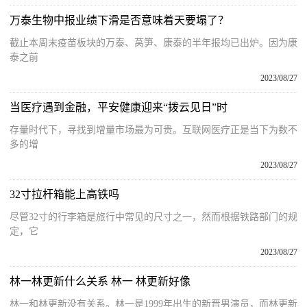
万泰生物中报业绩下滑是否意味着天要塌了？
截止本周末疫苗板块的万泰、莴笋、康泰的半年报均已出炉。因为康
泰之前
2023/08/27
当医疗遇到金融，平安健康迎来“拨云见日”时
存量时代下，寻找到增量市场最为可贵。互联网医疗正是当下为数不
多的增
2023/08/27
32寸拉杆箱能上高铁吗
尽管32寸的行李箱是旅行中常见的尺寸之一，然而根据铁路部门的规
定，它
2023/08/27
林一林更新什么关系 林一 林更新好像
林一和林更新没有关系。林一是1999年出生的新晋男演员，而林更新