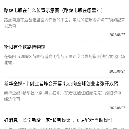
路虎电瓶在什么位置示意图（路虎电瓶在哪里？）
路虎电瓶在后备箱里面内饰板的下面，电瓶的使用寿命与车辆的配置
以及电
2023/08/27
衡阳有个铁路博物馆
在衡阳市珠晖区苗圃街道光明街与苗圃路交会处的衡阳铁路文化广场
北端，
2023/08/27
新华全媒+｜创业者峰会开幕 北京向全球创业者张开双臂
新华全媒+新华社北京8月26日电（记者陈旭任超庞元元）废旧锂电
经济化再
2023/08/27
好消息！长宁新增一家“长者餐桌”，8.5折吃“自助餐”！