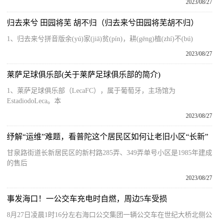
2023/08/27
归去来兮 田园将芜 胡不归（归去来兮田园将芜胡不归）
1、归去来兮拼音版余(yú)家(jiā)贫(pín)，耕(gēng)植(zhí)不(bú)
2023/08/27
莱萨足球俱乐部(关于莱萨足球俱乐部的简介)
1、莱萨足球俱乐部（LecaFC），属于葡萄牙，主场馆为
EstadiodoLeca。本
2023/08/27
纾解“运维”难题，看普陀这个居民区如何让老旧小区“长新”
甘泉路街道长新居民区的新村路285弄、349弄单号小区是1985年建成
的售后
2023/08/27
事发海口！一公交车充电时自燃，周边5车受损
8月27日凌晨1时16分左右海口公交集团一辆公交车在世纪大桥北侧公