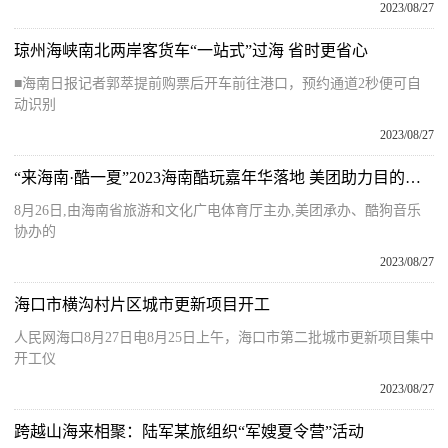
2023/08/27
琼州海峡南北两岸客货车“一站式”过海 省时更省心
■海南日报记者郭萃提前购票后开车前往港口，预约通道2秒便可自
动识别
2023/08/27
“来海南·酷一夏”2023海南酷玩嘉年华落地 美团助力目的地创新营销
8月26日,由海南省旅游和文化广电体育厅主办,美团承办、酷狗音乐
协办的
2023/08/27
海口市横沟村片区城市更新项目开工
人民网海口8月27日电8月25日上午，海口市第二批城市更新项目集中
开工仪
2023/08/27
跨越山海来相聚：陆军某旅组织“军嫂夏令营”活动