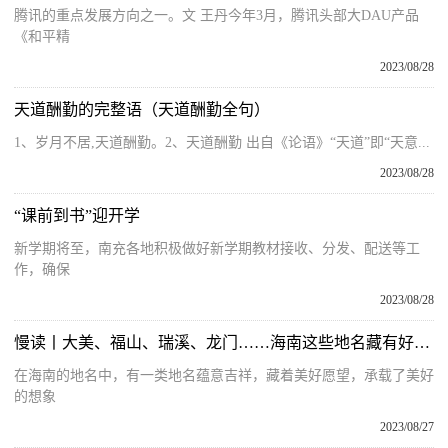
腾讯的重点发展方向之一。文 王丹今年3月，腾讯头部大DAU产品
《和平精
2023/08/28
天道酬勤的完整语（天道酬勤全句）
1、岁月不居,天道酬勤。2、天道酬勤 出自《论语》“天道”即“天意...
2023/08/28
“课前到书”迎开学
新学期将至，南充各地积极做好新学期教材接收、分发、配送等工
作，确保
2023/08/28
慢读丨大美、福山、瑞溪、龙门……海南这些地名藏有好兆头
在海南的地名中，有一类地名蕴意吉祥，藏着美好愿望，承载了美好
的想象
2023/08/27