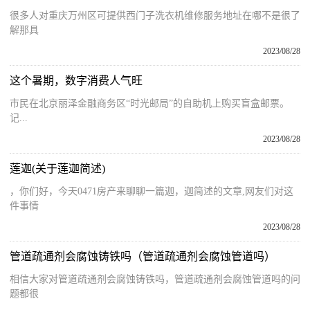
很多人对重庆万州区可提供西门子洗衣机维修服务地址在哪不是很了
解那具
2023/08/28
这个暑期，数字消费人气旺
市民在北京丽泽金融商务区“时光邮局”的自助机上购买盲盒邮票。
记...
2023/08/28
莲迦(关于莲迦简述)
，你们好，今天0471房产来聊聊一篇迦，迦简述的文章,网友们对这
件事情
2023/08/28
管道疏通剂会腐蚀铸铁吗（管道疏通剂会腐蚀管道吗）
相信大家对管道疏通剂会腐蚀铸铁吗，管道疏通剂会腐蚀管道吗的问
题都很