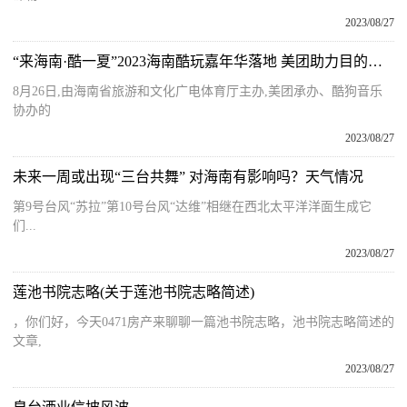
2023/08/27
“来海南·酷一夏”2023海南酷玩嘉年华落地 美团助力目的地创新营销
8月26日,由海南省旅游和文化广电体育厅主办,美团承办、酷狗音乐
协办的
2023/08/27
未来一周或出现“三台共舞” 对海南有影响吗？天气情况
第9号台风“苏拉”第10号台风“达维”相继在西北太平洋洋面生成它
们...
2023/08/27
莲池书院志略(关于莲池书院志略简述)
，你们好，今天0471房产来聊聊一篇池书院志略，池书院志略简述的
文章,
2023/08/27