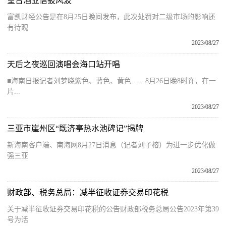
皇台酒业信披风波
富凯财经公告是在8月25日晚间发布，此次处罚对二级市场的影响还
有待观
2023/08/27
天后之夜巡回演唱会海口站开唱
■海南日报记者刘梦晓紫色、蓝色、黄色……8月26日晚8时许，在一
片...
2023/08/27
三亚市崖州区“既济亭热水池碑记”揭牌
新海南客户端、南海网8月27日消息（记者刘子榕）为进一步优化做
强三亚
2023/08/27
财政部、税务总局：减半征收证券交易印花税
关于减半征收证券交易印花税的公告财政部税务总局公告2023年第39
号为活