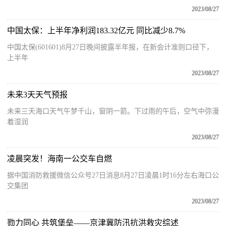
2023/08/27
中国太保：上半年净利润183.32亿元 同比减少8.7%
中国太保(601601)8月27日晚间披露半年报，在新会计准则口径下，
上半年
2023/08/27
未来3天天气预报
未来三天海口天气午梦千山，窗阴一箭。下过雨的午后，空气中弥漫
着湿润
2023/08/27
凌晨突发！海南一公交车自燃
据中国消防救援微信公众号27日消息8月27日凌晨1时16分左右海口公
交集团
2023/08/27
勠力同心 共筑堡垒——京津冀防汛抗洪救灾综述