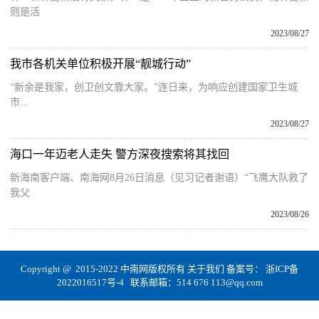
则是活
2023/08/27
我市各机关单位积极开展“靓城行动”
“新余是我家，创卫创文靠大家。”连日来，为响应创建国家卫生城
市...
2023/08/27
海口一年迈老人走失 警方深夜搜索将其找回
新海南客户端、南海网8月26日消息（见习记者谢语）“飞鹰大队救了
我父
2023/08/26
Copyright @ 2015-2022 中南网版权所有
关于我们
备案号：
浙ICP备
2022016517号-4
联系邮箱：514 676 113@qq.com