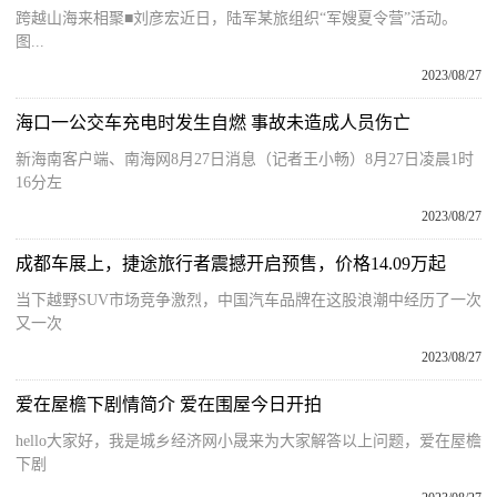
跨越山海来相聚■刘彦宏近日，陆军某旅组织“军嫂夏令营”活动。
图...
2023/08/27
海口一公交车充电时发生自燃 事故未造成人员伤亡
新海南客户端、南海网8月27日消息（记者王小畅）8月27日凌晨1时
16分左
2023/08/27
成都车展上，捷途旅行者震撼开启预售，价格14.09万起
当下越野SUV市场竞争激烈，中国汽车品牌在这股浪潮中经历了一次
又一次
2023/08/27
爱在屋檐下剧情简介 爱在围屋今日开拍
hello大家好，我是城乡经济网小晟来为大家解答以上问题，爱在屋檐
下剧