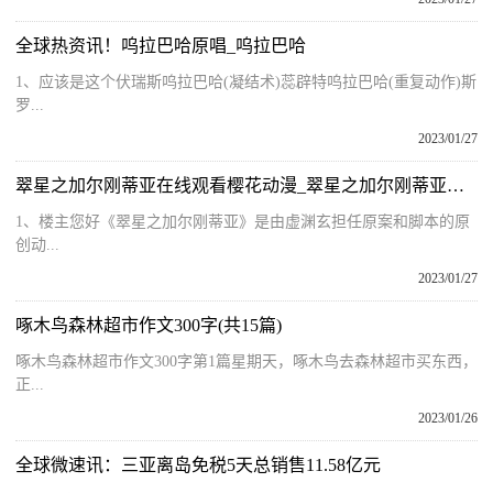
全球热资讯！呜拉巴哈原唱_呜拉巴哈
1、应该是这个伏瑞斯呜拉巴哈(凝结术)蕊辟特呜拉巴哈(重复动作)斯
罗...
2023/01/27
翠星之加尔刚蒂亚在线观看樱花动漫_翠星之加尔刚蒂亚漫画
1、楼主您好《翠星之加尔刚蒂亚》是由虚渊玄担任原案和脚本的原
创动...
2023/01/27
啄木鸟森林超市作文300字(共15篇)
啄木鸟森林超市作文300字第1篇星期天，啄木鸟去森林超市买东西，
正...
2023/01/26
全球微速讯：三亚离岛免税5天总销售11.58亿元