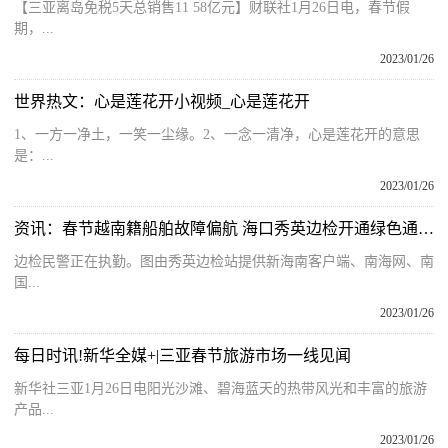
【三亚离岛免税5天总销售11 58亿元】财联社1月26日电，春节假
期，...
2023/01/26
世界热文：心是莲花开小视频_心是莲花开
1、一方一净土，一笑一尘缘。2、一念一清净，心是莲花开的意思
是：...
2023/01/26
资讯：春节越南籍船舶故障偏航 海口秀英边检开通绿色通道联动处置
边检民警正在执勤。图由秀英边检站提供新海南客户端、南海网、南
国...
2023/01/26
每日时讯!新华全媒+|三亚春节旅游市场一线见闻
新华社三亚1月26日电阳光沙滩、碧海蓝天的热带风光和丰富的旅游
产品...
2023/01/26