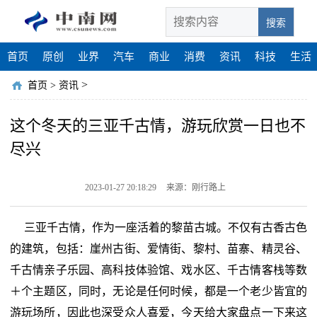
搜索
首页
原创
业界
汽车
商业
消费
资讯
科技
生活
>
首页
>
资讯
这个冬天的三亚千古情，游玩欣赏一日也不
尽兴
2023-01-27 20:18:29
来源：刚行路上
三亚千古情，作为一座活着的黎苗古城。不仅有古香古色
的建筑，包括：崖州古街、爱情街、黎村、苗寨、精灵谷、
千古情亲子乐园、高科技体验馆、戏水区、千古情客栈等数
＋个主题区，同时，无论是任何时候，都是一个老少皆宜的
游玩场所，因此也深受众人喜爱，今天给大家盘点一下来这