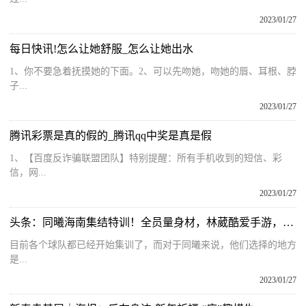
2023/01/27
每日快讯!怎么让她舒服_怎么让她出水
1、你不要急着抚摸她的下面。2、可以先吻她，吻她的唇、耳根、脖
子...
2023/01/27
腾讯彩票是真的假的_腾讯qq中奖是真是假
1、【百度反诈骗联盟团队】特别提醒：所有手机收到的短信、彩
信，网...
2023/01/27
头条：同曦海南集结特训！全员量身材，林葳酷爱手游，西热晒竞争游戏
目前各个球队都已经开始集训了，而对于同曦来说，他们选择的地方
是...
2023/01/27