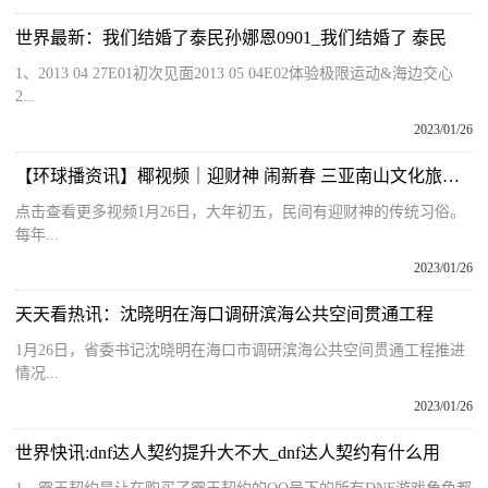
世界最新：我们结婚了泰民孙娜恩0901_我们结婚了 泰民
1、2013 04 27E01初次见面2013 05 04E02体验极限运动&海边交心
2...
2023/01/26
【环球播资讯】椰视频｜迎财神 闹新春 三亚南山文化旅游区迎客流高峰
点击查看更多视频1月26日，大年初五，民间有迎财神的传统习俗。
每年...
2023/01/26
天天看热讯：沈晓明在海口调研滨海公共空间贯通工程
1月26日，省委书记沈晓明在海口市调研滨海公共空间贯通工程推进
情况...
2023/01/26
世界快讯:dnf达人契约提升大不大_dnf达人契约有什么用