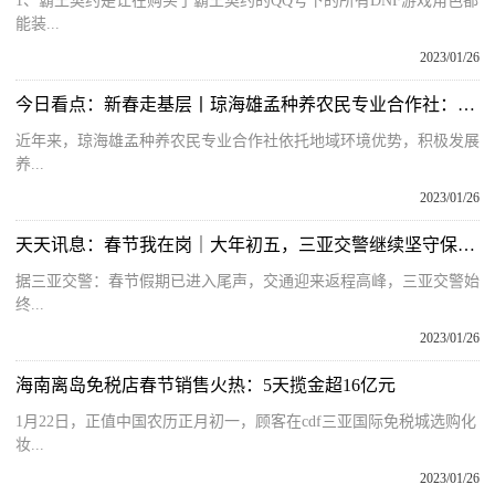
1、霸王契约是让在购买了霸王契约的QQ号下的所有DNF游戏角色都
能装...
2023/01/26
今日看点：新春走基层丨琼海雄孟种养农民专业合作社：发展养殖产业 助力乡村振兴
近年来，琼海雄孟种养农民专业合作社依托地域环境优势，积极发展
养...
2023/01/26
天天讯息：春节我在岗｜大年初五，三亚交警继续坚守保畅通保安全
据三亚交警：春节假期已进入尾声，交通迎来返程高峰，三亚交警始
终...
2023/01/26
海南离岛免税店春节销售火热：5天揽金超16亿元
1月22日，正值中国农历正月初一，顾客在cdf三亚国际免税城选购化
妆...
2023/01/26