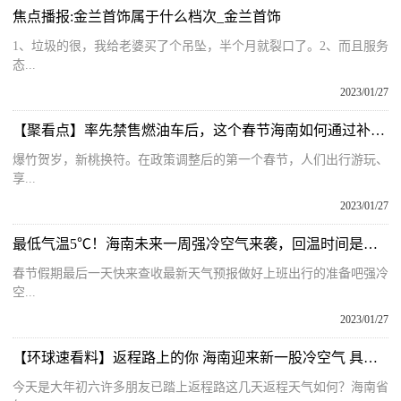
焦点播报:金兰首饰属于什么档次_金兰首饰
1、垃圾的很，我给老婆买了个吊坠，半个月就裂口了。2、而且服务
态...
2023/01/27
【聚看点】率先禁售燃油车后，这个春节海南如何通过补能“压力测试”
爆竹贺岁，新桃换符。在政策调整后的第一个春节，人们出行游玩、
享...
2023/01/27
最低气温5℃！海南未来一周强冷空气来袭，回温时间是……
春节假期最后一天快来查收最新天气预报做好上班出行的准备吧强冷
空...
2023/01/27
【环球速看料】返程路上的你 海南迎来新一股冷空气 具体天气预报
今天是大年初六许多朋友已踏上返程路这几天返程天气如何？海南省