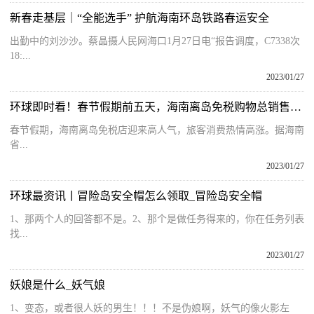
新春走基层｜“全能选手” 护航海南环岛铁路春运安全
出勤中的刘沙沙。蔡晶摄人民网海口1月27日电“报告调度，C7338次
18:...
2023/01/27
环球即时看！春节假期前五天，海南离岛免税购物总销售近17亿元
春节假期，海南离岛免税店迎来高人气，旅客消费热情高涨。据海南
省...
2023/01/27
环球最资讯丨冒险岛安全帽怎么领取_冒险岛安全帽
1、那两个人的回答都不是。2、那个是做任务得来的，你在任务列表
找...
2023/01/27
妖娘是什么_妖气娘
1、变态，或者很人妖的男生！！！不是伪娘啊，妖气的像火影左