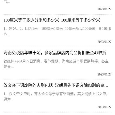
气...
2023/01/27
100厘米等于多少分米和多少米_100厘米等于多少分米
1、您好。2、因为1米＝100厘米1厘米=10毫米所以100毫米＝0 1米那
么...
2023/01/27
海南免税店年味十足，多家品牌店内商品折扣低至4到5折
钛媒体App1月27日消息，春节假期，海南旅游市场受到热捧，各主
要景...
2023/01/27
汉文帝下诏废除的肉刑包括_汉朝最先下诏废除肉刑的皇帝是
1、汉文帝文帝时，齐太仓令淳于意有罪当刑，其女缇萦上书文帝，
愿为...
2023/01/27