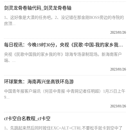
剑灵龙骨卷轴代码_剑灵龙骨卷轴
1、这好像是大漠的任务吧。2、没记错在那金刚BOSS旁边的寺院的
房顶...
2023/01/26
每日视讯：今晚19时30分，央视《民歌·中国-我的家乡我的年》琼海专场播出
央视《民歌中国我的家乡我的年》琼海专场录制现场。新海南客户
端、...
2023/01/26
环球聚焦：海南再兴坐高铁环岛游
中国青年报客户端讯（何芸中青报·中青网记者任明超）1月25日上午
9...
2023/01/26
cf卡空白名教程_cf卡空
1、先跳起来然后同时按住EXC+ALT+CTRL不要松手就卡到空中了