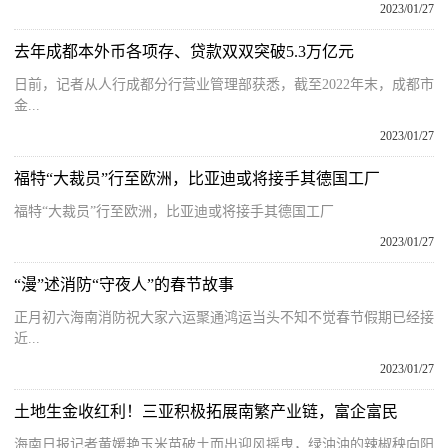
2023/01/27
去年成都本外币各项存、贷款双双突破5.3万亿元
日前，记者从人行成都分行营业管理部获悉，截至2022年末，成都市
金...
2023/01/27
福特“大裁员”行至欧洲，比亚迪或将接手其德国工厂
福特“大裁员”行至欧洲，比亚迪或将接手其德国工厂
2023/01/27
“漫”述消防“守夜人”的春节故事
正月初六海南消防祝大家六运聚通鸿运当头不知不觉春节假期已经接
近...
2023/01/27
土地生金收红利！三亚积极拓展南繁产业链，富企富民
海南日报记者黄媛艳玉米苗破土而出迎风摇曳，绿油油的辣椒秧向阳