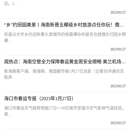
近。2...
2023/01/27
“乡”约田园美景丨海南新晋五椰级乡村旅游点任你玩！儋州有2个
欢喜过大年乡约迎新春久居城市的喧嚣嘈杂你是否也想偶尔归回乡野
邂...
2023/01/27
观热点：海南空管全力保障春运黄金周安全顺畅 美兰机场航班正常率平均达98％
新海南客户端、南海网、南国都市报1月27日消息（记者刘洋通讯员
陈声...
2023/01/27
海口市春运专报（2023年1月27日）
海口市春运天气趋势预报27日～30日我市受强冷空气影响气温较低，
昼...
2023/01/27