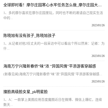
全球即时看！摩尔庄园寒心水牢任务怎么做_摩尔庄园大使任务
1、多的摩尔喜欢在摩尔庄园里玩，同时也不断的邀请自己现实生活
中的...
2023/01/26
陈晓旭有没有孩子_陈晓旭孩子
1、从记者对他2任丈夫的一段采访中可以看出个所以然来：记者：为
什...
2023/01/26
海南万宁兴隆新春侨“味”浓 “异国风情”平添游客穿越感
(新春见闻)海南万宁兴隆新春侨“味”浓“异国风情”平添游客穿越感...
2023/01/26
撞脸高级脸女星_pk明星脸
1、A：一款掌上美图应用百度魔图近日在微博、微信上爆红，连续
数天...