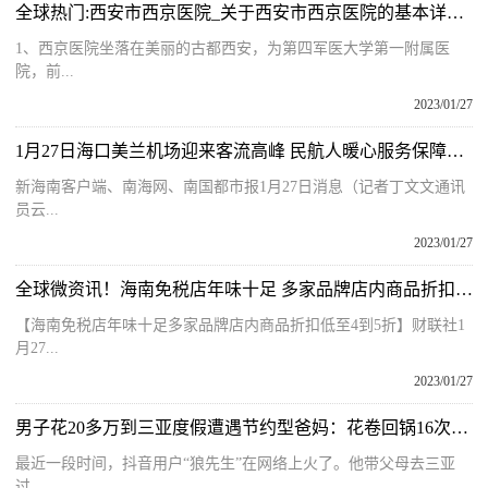
全球热门:西安市西京医院_关于西安市西京医院的基本详情介绍
1、西京医院坐落在美丽的古都西安，为第四军医大学第一附属医
院，前...
2023/01/27
1月27日海口美兰机场迎来客流高峰 民航人暖心服务保障春运
新海南客户端、南海网、南国都市报1月27日消息（记者丁文文通讯
员云...
2023/01/27
全球微资讯！海南免税店年味十足 多家品牌店内商品折扣低至4到5折
【海南免税店年味十足多家品牌店内商品折扣低至4到5折】财联社1
月27...
2023/01/27
男子花20多万到三亚度假遭遇节约型爸妈：花卷回锅16次，临走打包剩菜调料
最近一段时间，抖音用户“狼先生”在网络上火了。他带父母去三亚
过...