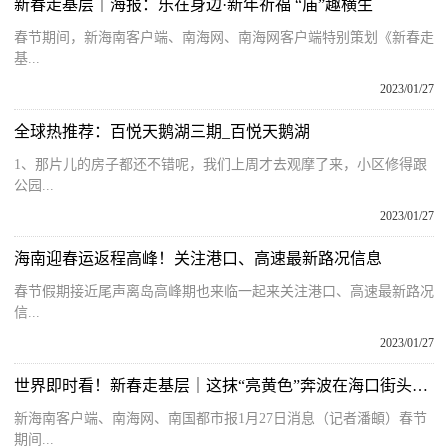
新春走基层｜海报：乐在身边·新年祈福 “庙”趣横生
春节期间，新海南客户端、南海网、南海网客户端特别策划《新春走
基...
2023/01/27
全球热推荐：百悦天鹅湖三期_百悦天鹅湖
1、那片儿的房子都还不错呢，我们上周才去观摩了来，小区修得跟
公园...
2023/01/27
海南迎春运返程高峰！关注港口、高速最新路况信息
春节假期接近尾声离岛高峰期也来临一起来关注港口、高速最新路况
信...
2023/01/27
世界即时看！新春走基层｜这抹“亮黄色”奔波在海口街头运送“年味”
新海南客户端、南海网、南国都市报1月27日消息（记者潘頔）春节
期间...