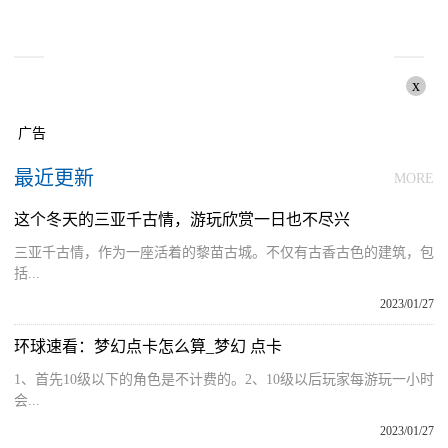
x
广告
最近更新
MORE
这个冬天的三亚千古情，游玩欣赏一日也不尽兴
三亚千古情，作为一座活着的黎苗古城。不仅有古香古色的建筑，包
括...
2023/01/27
环球速看：梦幻点卡怎么算_梦幻 点卡
1、首先10级以下的角色是不计费的。2、10级以后玩家每游玩一小时
会...
2023/01/27