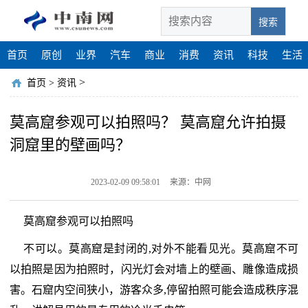
搜索
首页
原创
业界
汽车
商业
消费
资讯
科技
生活
>
首页
>
资讯
莫高窟参观可以拍照吗？ 莫高窟允许拍摄
洞窟里的壁画吗？
2023-02-09 09:58:01
来源：中网
莫高窟参观可以拍照吗
不可以。莫高窟是封闭的,对外不能看见光。莫高窟不可
以拍照是因为拍照时，闪光灯会对墙上的壁画、雕像造成损
害。石窟内空间狭小，游客众多,停留拍照可能会造成秩序混