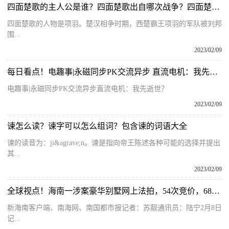
四面楚歌的主人公是谁？四面楚歌出自哪次战争？四面楚歌出处和含义
四面楚歌的人物是项羽。楚汉相争时期，西楚霸王项羽的军队被刘邦
围...
2023/02/09
每日看点！电趣事|永磁同步PK交流异步 直流电机：我先逝世？
电趣事|永磁同步PK交流异步直流电机：我先逝世？
2023/02/09
谏怎么读？谏字可以怎么组词？包含谏的词语大全
谏的读音为：ji&agrave;n。谏是指向帝王陈述各种可能的选择并提出
其...
2023/02/09
全球视点！海南一涉案豪华别墅网上法拍，54次竞价，6800余万成交！
新海南客户端、南海网、南国都市报记者：苏靓通讯员：陆宁2月8日
记...