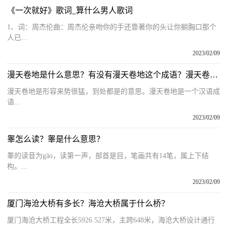
《一次就好》歌词_算什么男人歌词
1、词：周杰伦曲：周杰伦亲吻你的手还靠著你的头让你躺胸口那个
人已...
2023/02/09
漫天卷地是什么意思？有没有漫天卷地这个成语？漫天卷地类似的词语
漫天卷地是形容来势很猛，到处都是的意思。漫天卷地是一个汉语成
语...
2023/02/09
睾怎么读？睾是什么意思？
睾的读音为gāo，读第一声，部首是目，笔画共有14笔，属上下结
构。...
2023/02/09
厦门海沧大桥有多长？海沧大桥属于什么桥？
厦门海沧大桥工程全长5926 527米，主跨648米，海沧大桥设计通行