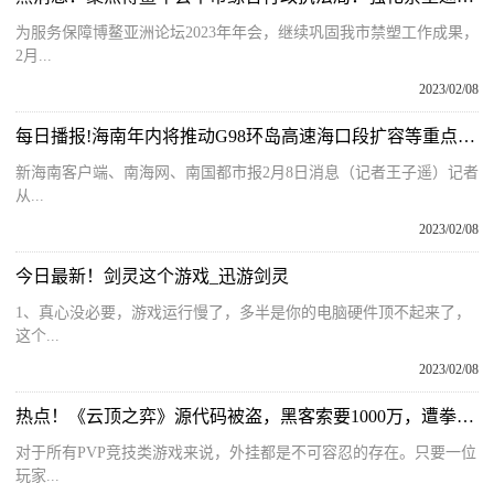
为服务保障博鳌亚洲论坛2023年年会，继续巩固我市禁塑工作成果，
2月...
2023/02/08
每日播报!海南年内将推动G98环岛高速海口段扩容等重点项目取得实质性进展
新海南客户端、南海网、南国都市报2月8日消息（记者王子遥）记者
从...
2023/02/08
今日最新！剑灵这个游戏_迅游剑灵
1、真心没必要，游戏运行慢了，多半是你的电脑硬件顶不起来了，
这个...
2023/02/08
热点！《云顶之弈》源代码被盗，黑客索要1000万，遭拳头一口回绝
对于所有PVP竞技类游戏来说，外挂都是不可容忍的存在。只要一位
玩家...