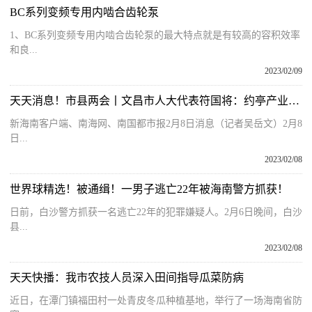
BC系列变频专用内啮合齿轮泵
1、BC系列变频专用内啮合齿轮泵的最大特点就是有较高的容积效率
和良...
2023/02/09
天天消息！市县两会丨文昌市人大代表符国将：约亭产业园入园企业项目达30个，完成总投资56亿元
新海南客户端、南海网、南国都市报2月8日消息（记者吴岳文）2月8
日...
2023/02/08
世界球精选！被通缉！一男子逃亡22年被海南警方抓获！
日前，白沙警方抓获一名逃亡22年的犯罪嫌疑人。2月6日晚间，白沙
县...
2023/02/08
天天快播：我市农技人员深入田间指导瓜菜防病
近日，在潭门镇福田村一处青皮冬瓜种植基地，举行了一场海南省防