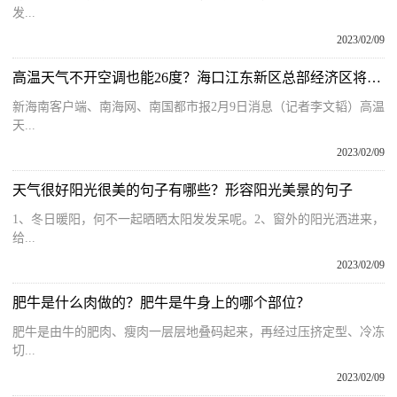
发...
2023/02/09
高温天气不开空调也能26度？海口江东新区总部经济区将全面供冷
新海南客户端、南海网、南国都市报2月9日消息（记者李文韬）高温
天...
2023/02/09
天气很好阳光很美的句子有哪些？形容阳光美景的句子
1、冬日暖阳，何不一起晒晒太阳发发呆呢。2、窗外的阳光洒进来，
给...
2023/02/09
肥牛是什么肉做的？肥牛是牛身上的哪个部位？
肥牛是由牛的肥肉、瘦肉一层层地叠码起来，再经过压挤定型、冷冻
切...
2023/02/09