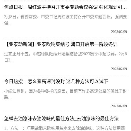
焦点日报：周红波主持召开市委专题会议强调 强化规划引领 严抓规划落实 为高质量发展提供坚实保障
2月8日，省委常委、市委书记周红波主持召开市委专题会议，强调要
强...
2023/02/09
【亚泰动新闻】亚泰吹响集结号 海口开启第一阶段冬训
过完正月十五，中超球队陆续开始集结备战2023赛季中超联赛。2月8
日2...
2023/02/09
今日热搜：怎么查高速封没封 这几种方法可以试下
小编注意到，因为各种各样的原因，目前有许多高速公路的确处于封
路...
2023/02/09
怎样去油漆味去油漆味的最佳方法_去油漆味的最佳方法
1、方法一：巧用盐醋来除味用盐水来去除油漆味，这种方法使用简