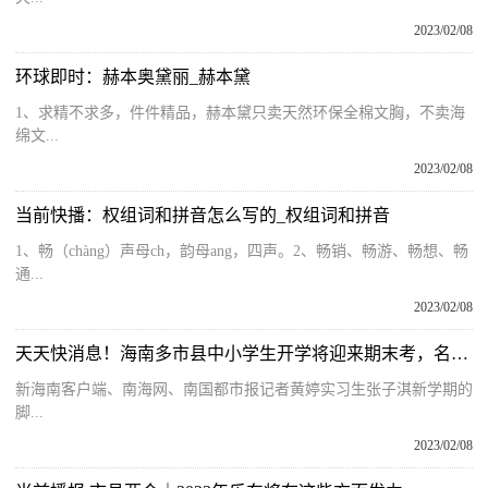
2023/02/08
环球即时：赫本奥黛丽_赫本黛
1、求精不求多，件件精品，赫本黛只卖天然环保全棉文胸，不卖海
绵文...
2023/02/08
当前快播：权组词和拼音怎么写的_权组词和拼音
1、畅（chàng）声母ch，韵母ang，四声。2、畅销、畅游、畅想、畅
通...
2023/02/08
天天快消息！海南多市县中小学生开学将迎来期末考，名师支招这样复习备考
新海南客户端、南海网、南国都市报记者黄婷实习生张子淇新学期的
脚...
2023/02/08