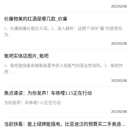
2023/02/08
价廉物美的红酒是哪几款_价廉
1、价廉和廉价是近义词。2、深入解析：这两个词中“廉”的意思均
为...
2023/02/08
氧吧实体店图片_氧吧
1、氧吧是指备有输氧装置专供人吸氧气的营业性场所。2、氧吧作
用：...
2023/02/08
焦点速读：为你发声！车哆哩3.15正在行动
为你发声！车哆哩3 15正在行动
2023/02/08
当前快看：能上绿牌能插电，比亚迪汉的预算买二手奥迪A6L插混值吗？