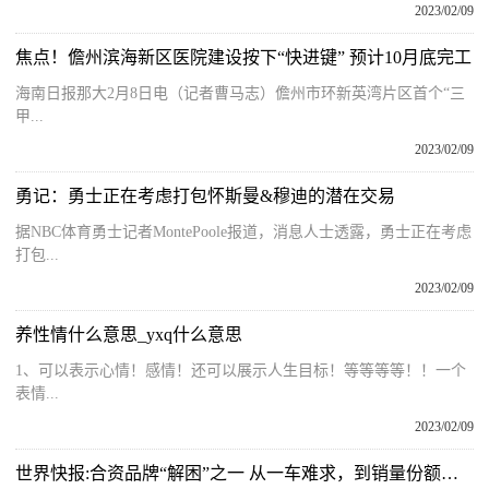
2023/02/09
焦点！儋州滨海新区医院建设按下“快进键” 预计10月底完工
海南日报那大2月8日电（记者曹马志）儋州市环新英湾片区首个“三
甲...
2023/02/09
勇记：勇士正在考虑打包怀斯曼&穆迪的潜在交易
据NBC体育勇士记者MontePoole报道，消息人士透露，勇士正在考虑
打包...
2023/02/09
养性情什么意思_yxq什么意思
1、可以表示心情！感情！还可以展示人生目标！等等等等！！一个
表情...
2023/02/09
世界快报:合资品牌“解困”之一 从一车难求，到销量份额双下挫