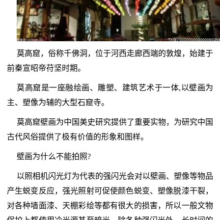
莫高窟，俗称千佛洞，位于河西走廊西端的敦煌，始建于
前秦宣昭帝苻坚时期。
莫高窟是一座融绘画、雕塑、建筑艺术于一体,以壁画为
主、塑像为辅的大型石窟寺。
莫高窟壁画为中国美史研究提供了重要实物，为研究中国
古代风俗提供了极有价值的形象和图样。
壁画为什么不能拍照?
以照相机闪光灯为代表的强闪光会对以壁画、塑像等物品
产生蜕变反应，强光照射可促使颜色蜕变、塑像脱漆干裂，
对各种墙面漆、天棚彩绘等都有很大的损害，所以一般文物