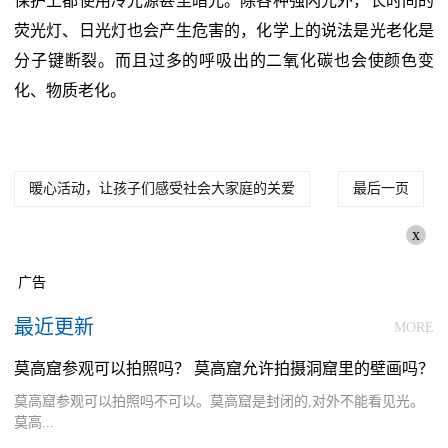
保护上都使用冷光源甚至暗光。除各种强闪光外，长时间的
荧光灯、日光灯也会产生危害的，化学上的说法是光老化是
分子键断裂。而且过多的呼吸出的二氧化碳也会使颜色变
化、物质老化。
暖心活动，让孩子们感受社会大家庭的关爱
最后一页
x
广告
最近更新
MORE
莫高窟参观可以拍照吗？ 莫高窟允许拍摄洞窟里的壁画吗？
莫高窟参观可以拍照吗不可以。莫高窟是封闭的,对外不能看见光。
莫高...