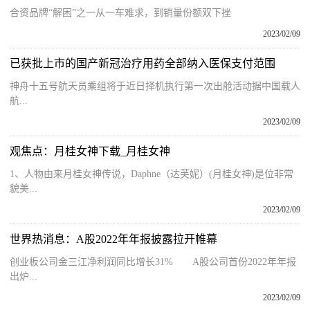
合资品牌“解困”之一从一车难求，到销量份额双下挫
2023/02/09
已获批上市的国产新冠治疗用药全部纳入医保支付范围
神舟十五号航天员乘组将于近日择机执行第一次出舱活动据中国载人
航...
2023/02/09
观焦点：月桂女神下载_月桂女神
1、人物由来月桂女神传说，Daphne（达芙妮）(月桂女神)是位非常
貌美...
2023/02/09
世界热消息：A股2022年年报披露拉开帷幕
创业板公司金三江净利润同比增长31% A股公司首份2022年年报
出炉...
2023/02/09