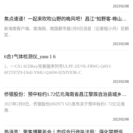
2023/02/08
焦点速递！一起来吹吹山野的晚风吧！昌江“知野客·棉山野宿”露营营地正式开营
新海南客户端、南海网、南国都市报2月8日消息（记者程小丹）花朝
犹...
2023/02/08
6合1气体检测仪_yasu 1 6
1、>>CS1 6CDKey完美版序列号ULPF-ZEVK-FRWG-Q4YJ-
6F2T87Z9-U64J-Y84U-QA6W-82NJY83K-C
2023/02/08
侨银股份：预中标约1.72亿元海南省昌江黎族自治县城乡环卫作业市场化管理项目
2023年2月8日，侨银股份(002973 SZ)发布关于预中标约1 72亿元海
南...
2023/02/08
热消息：聚焦博鳌年会丨市综合行政执法局：强化禁塑巡查宣传工作 服务保障博鳌年会