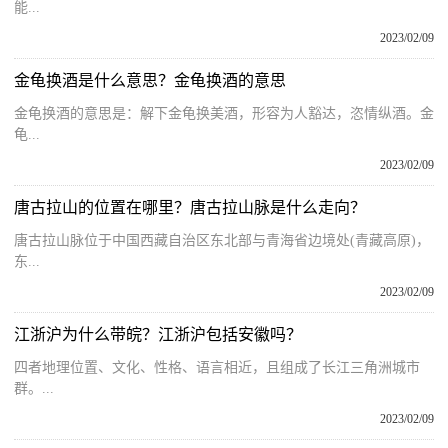
能...
2023/02/09
金龟换酒是什么意思？金龟换酒的意思
金龟换酒的意思是：解下金龟换美酒，形容为人豁达，恣情纵酒。金
龟...
2023/02/09
唐古拉山的位置在哪里？唐古拉山脉是什么走向？
唐古拉山脉位于中国西藏自治区东北部与青海省边境处(青藏高原)，
东...
2023/02/09
江浙沪为什么带皖？江浙沪包括安徽吗？
四者地理位置、文化、性格、语言相近，且组成了长江三角洲城市
群。...
2023/02/09