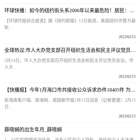
环球快播：如今的纽约街头系2006年以来最危险！居民：治安没有最差只有更差
【环球时报综合报道】据《纽约邮报》12日报道，美国纽约市警方最
新...
2023/02/15
全球热议:市人大办党支部召开组织生活会和民主评议党员会议
2月14日，市人大办党支部召开组织生活会和民主评议党员会议。市
人大...
2023/02/15
【快播报】今年1月海口市共接收公众诉求办件18405件 为消费者挽回经济损失2.3万元
新海南客户端、南海网、南国都市报2月15日消息（记者蒙健）2月15
日...
2023/02/15
薛晓娴的出生年月_薛晓娴
1、公民的婚姻状况信息，涉及公民的个人隐私，是任何个人无法通