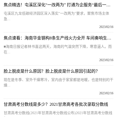
焦点精选！屯溪区深化“一改两为” 打通为企服务“最后一公里”
屯溪区九龙低碳经济园区深入落实“一改两为”要求，聚焦市场主体
急...
2023/02/16
焦点速看：海南华金钢构8条生产线火力全开 车间奏响生产“进行曲”
■海南日报记者林书喜这两天，海南的气温突然下降，寒意逼人。而
在...
2023/02/16
脸上脱皮是什么原因？脸上脱皮是什么原因引起的？
现在是冬季、室外干燥寒冷，室内由于家家都是地暖，也是特别的干
燥...
2023/02/16
甘肃高考分数线是多少？2021甘肃高考各批次录取分数线
甘肃高考分数线(2021年甘肃高考分数线公布)2021年甘肃高考分数线