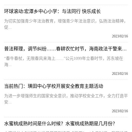
环球滚动:宏潭乡中心小学：与法同行 快乐成长
为切实加强青少年法治教育，增强青少年法治意识，弘扬法治精神，
促...
2023/02/16
普法释理，调节纠纷……春耕农忙时节，海南政法干警来护航
“春牛春杖，无限春风来海上……”公元1099年立春时节，苏东坡在
海...
2023/02/16
当前热门：璜田中心学校开展安全教育主题活动
为进一步增强师生的国家安全意识，推动学校安全工作，全力打造平
安...
2023/02/16
水蜜桃成熟时间是什么时候？水蜜桃成熟期是几月份？