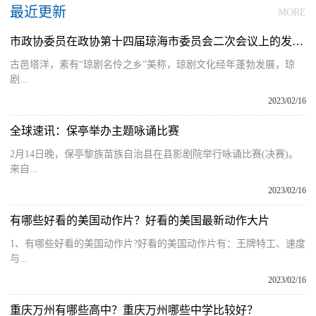
最近更新
MORE
市政协委员在政协第十四届琼海市委员会二次会议上的发言丨何韩冲：打造塔洋琼剧名人小镇推动琼剧振兴文旅深度融合
古邑塔洋，素有“琼剧名伶之乡”美称，琼剧文化经年蓬勃发展，琼
剧...
2023/02/16
全球速讯：保亭举办主题咏诵比赛
2月14日晚，保亭黎族苗族自治县在县影剧院举行咏诵比赛(决赛)。
来自...
2023/02/16
有哪些好看的美国动作片？好看的美国最新动作大片
1、有哪些好看的美国动作片?好看的美国动作片有：王牌特工、速度
与...
2023/02/16
重庆万州有哪些高中？重庆万州哪些中学比较好？