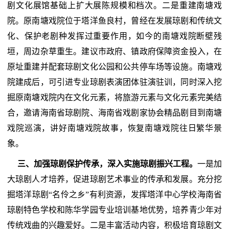
剧文化展馆基础上扩大展陈规模和档次。二是重建南塘戏
院。原南塘戏院位于塔洋鱼良村，曾经在发展琼剧和传统文
化、保护老剧种发挥过重要作用，如今的南塘戏院断壁残
垣，周边杂草重生。建议市政府、镇政府保障资金投入，在
原址重建并配套琼剧文化公园和公共停车场等设施。南塘戏
院建成后，可引进专业琼剧表演团体驻演驻训，同时深入挖
掘原南塘戏院内在文化元素，将旅游元素与文化元素完美结
合，邀请海南省琼剧院、海南省戏剧家协会精品剧目到南塘
戏院巡演，讲好南塘戏院故事，恢复南塘戏院往日繁华景
象。
三、加强琼剧保护传承，深入实施琼剧振兴工程。
一是加
大琼剧人才培养，促进琼剧艺术事业的传承和发展。充分挖
掘塔洋琼剧“名伶之乡”有利资源，发挥塔洋中心学校海南省
琼剧特色学校和陈华学园专业培训基地优势，培养青少年对
传统戏曲的兴趣爱好。二是丰富活动内容，积极培育琼剧文