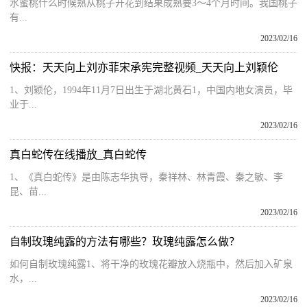
水蜜桃什么时候熟从桃子开花到结果成熟要3～4个月时间。我国桃子
有...
2023/02/16
快报：天天向上刘亦菲宋承宪完整视频_天天向上刘颖伦
1、刘颖伦，1994年11月7日出生于湖北黄石1，中国内地女演员，毕
业于...
2023/02/16
真白蛇传在线播放_真白蛇传
1、《真白蛇传》是由陈志华执导，秦祥林、林青霞、秦之敏、李
昆、苗...
2023/02/16
自制玫瑰纯露的方法有哪些？玫瑰纯露怎么做？
如何自制玫瑰纯露1、将干净的玫瑰花瓣放入烧瓶中，然后加入矿泉
水，...
2023/02/16