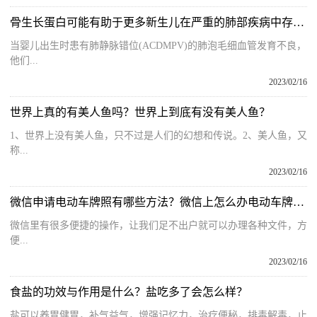
骨生长蛋白可能有助于更多新生儿在严重的肺部疾病中存活下来
当婴儿出生时患有肺静脉错位(ACDMPV)的肺泡毛细血管发育不良，
他们...
2023/02/16
世界上真的有美人鱼吗？世界上到底有没有美人鱼？
1、世界上没有美人鱼，只不过是人们的幻想和传说。2、美人鱼，又
称...
2023/02/16
微信申请电动车牌照有哪些方法？微信上怎么办电动车牌照？
微信里有很多便捷的操作，让我们足不出户就可以办理各种文件，方
便...
2023/02/16
食盐的功效与作用是什么？盐吃多了会怎么样？
盐可以养胃健胃，补气益气，增强记忆力，治疗便秘，排毒解毒，止