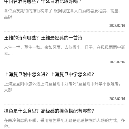
中国名酒有哪些？什么白酒比较好喝 ？
各位酒友期待的排行榜来了!根据现在各大白酒的喜爱程度、销量、
品牌...
2023/02/16
王维的诗有哪些？王维最经典的一首诗
人生一世，草生一秋。来如风雨，去似微尘。日子，在风风雨雨中逝
去;...
2023/02/16
上海复旦附中怎么进？上海复旦中学怎么样？
上海复旦附中怎么进上海复旦附中好考吗?复旦附中升学率很难考，
大部...
2023/02/16
撞色是什么意思？高级感的撞色搭配有哪些？
在寒冷萧瑟的冬季，采用撞色搭配无疑是迅速摆脱路人感的方式，多
种...