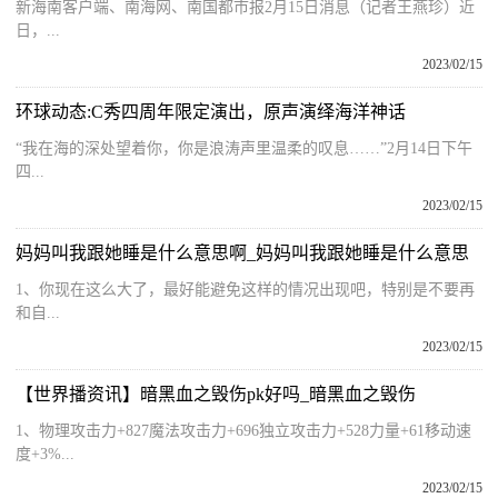
新海南客户端、南海网、南国都市报2月15日消息（记者王燕珍）近
日，...
2023/02/15
环球动态:C秀四周年限定演出，原声演绎海洋神话
“我在海的深处望着你，你是浪涛声里温柔的叹息……”2月14日下午
四...
2023/02/15
妈妈叫我跟她睡是什么意思啊_妈妈叫我跟她睡是什么意思
1、你现在这么大了，最好能避免这样的情况出现吧，特别是不要再
和自...
2023/02/15
【世界播资讯】暗黑血之毁伤pk好吗_暗黑血之毁伤
1、物理攻击力+827魔法攻击力+696独立攻击力+528力量+61移动速
度+3%...
2023/02/15