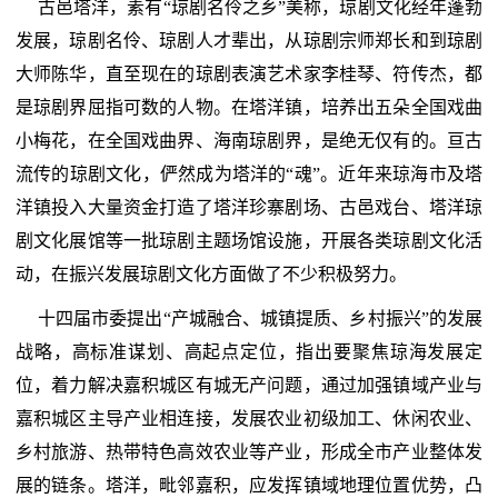
古邑塔洋，素有“琼剧名伶之乡”美称，琼剧文化经年蓬勃
发展，琼剧名伶、琼剧人才辈出，从琼剧宗师郑长和到琼剧
大师陈华，直至现在的琼剧表演艺术家李桂琴、符传杰，都
是琼剧界屈指可数的人物。在塔洋镇，培养出五朵全国戏曲
小梅花，在全国戏曲界、海南琼剧界，是绝无仅有的。亘古
流传的琼剧文化，俨然成为塔洋的“魂”。近年来琼海市及塔
洋镇投入大量资金打造了塔洋珍寨剧场、古邑戏台、塔洋琼
剧文化展馆等一批琼剧主题场馆设施，开展各类琼剧文化活
动，在振兴发展琼剧文化方面做了不少积极努力。
十四届市委提出“产城融合、城镇提质、乡村振兴”的发展
战略，高标准谋划、高起点定位，指出要聚焦琼海发展定
位，着力解决嘉积城区有城无产问题，通过加强镇域产业与
嘉积城区主导产业相连接，发展农业初级加工、休闲农业、
乡村旅游、热带特色高效农业等产业，形成全市产业整体发
展的链条。塔洋，毗邻嘉积，应发挥镇域地理位置优势，凸