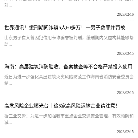
对...
2023/02/16
世界通讯！缓刑期间诈骗5人60多万！一男子数罪并罚被判13年半
山东男子崔某曾因犯信用卡诈骗罪被判刑，缓刑期内又虚构其能够帮
助...
2023/02/15
海南：高层建筑消防验收、备案抽查等不合格严禁投入使用
近日为进一步强化高层建筑火灾风险防范工作海南省消防安全委员会
制...
2023/02/15
高危风险企业曝光台｜这5家高风险运输企业请注意！
据三亚交警：为进一步加强我市重点企业交通安全管理，有效预防和
减...
2023/02/15