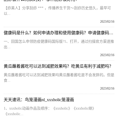
【痧美人】分享刮痧 *** ，传播养生干货～刮痧历史悠久，最早可
以...
2023/02/16
健康码是什么？如何申请办理和使用健康码？申请健康码的正确步骤
一、回国怎么申领防疫健康码国际版?1、打开，通过扫描官方渠道推
出...
2023/02/16
黄瓜蘸着酱吃可以达到减肥效果吗？吃黄瓜有利于减肥吗？
黄瓜蘸着酱吃可以达到减肥效果吗黄瓜蘸着酱吃是不会发胖的。但是
食...
2023/02/16
天天速讯：鸟笼漫画nl_xxxholic笼漫画
1、xxxholic动画作品及顺序：《xxxholic》《xxxholic继》
《xxxholic...