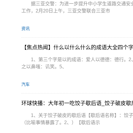
据三亚交警：为进一步提升中小学生道路交通安
工作，2月20日上午，三亚交警联合三亚市
资讯
【焦点热闻】什么以什么什么的成语大全四个字
1、第三个字是以的成语：爱人以德德：德行。2
之以鼻嗤：讥笑。5、
汽车
环球快播：大年初一吃饺子歇后语_饺子破皮歇
1、关于饺子破皮的歇后语【歇后语名称】：饺子破皮
（比喻事情暴露了。2、）【歇后语示