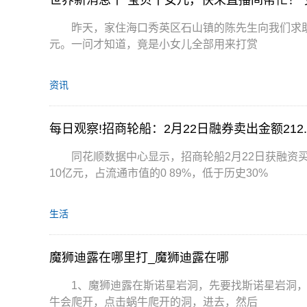
昨天，家住海口秀英区石山镇的陈先生向我们求
元。一问才知道，竟是小女儿全部用来打赏
资讯
每日观察!招商轮船：2月22日融券卖出金额212.
同花顺数据中心显示，招商轮船2月22日获融资买入
10亿元，占流通市值的0 89%，低于历史30%
生活
魔狮迪露在哪里打_魔狮迪露在哪
1、魔狮迪露在斯诺星岩洞，先要找斯诺星岩洞
牛会爬开，点击蜗牛爬开的洞，进去，然后