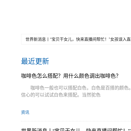
关键词：
咖啡色怎么搭
咖啡色属于哪种色
咖啡色是冷
配
调
色调
世界新消息丨“宝贝干女儿，快来直播间帮忙！”女孩误入
最近更新
咖啡色怎么搭配？用什么颜色调出咖啡色？
咖啡色一般也可以搭配白色，白色是百搭的颜色
信心的可以试试白色来搭配。当然驼色
资讯
世界新消息丨“宝贝干女儿，快来直播间帮忙！