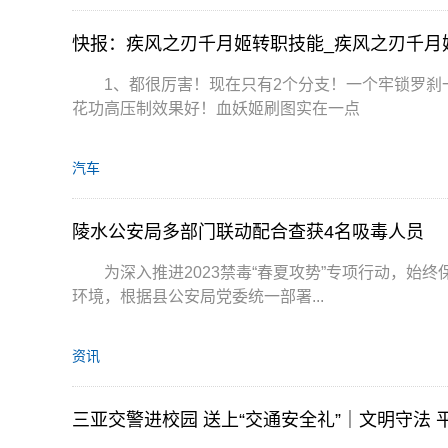
快报：疾风之刃千月姬转职技能_疾风之刃千月
1、都很厉害！现在只有2个分支！一个牢锁罗刹
花功高压制效果好！血妖姬刷图实在一点
汽车
陵水公安局多部门联动配合查获4名吸毒人员
为深入推进2023禁毒“春夏攻势”专项行动，始
环境，根据县公安局党委统一部署...
资讯
三亚交警进校园 送上“交通安全礼”｜文明守法 