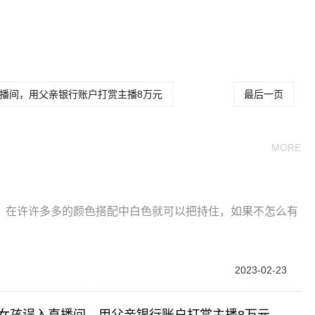
色调还是暖
用什么颜色调出咖啡
咖啡色是哪几种颜色调出
色
来的
直播间，用父亲银行账户打赏主播8万元
最后一页
MORE
。在许许多多的颜色搭配中白色就可以把持住，如果不怎么有
2023-02-23
”女孩误入直播间，用父亲银行账户打赏主播8万元