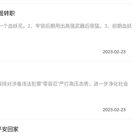
姬转职
一个血妖花。2、牢锁后期用出高强武器后很猛。3、前期血妖
2023-02-23
终保持对涉毒违法犯罪“零容忍”严打高压态势，进一步净化社会
2023-02-23
平安回家