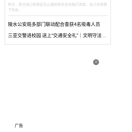
昨天，家住海口秀英区石山镇的陈先生向我们求助，自己辛苦攒
下的血...
陵水公安局多部门联动配合查获4名吸毒人员
三亚交警进校园 送上“交通安全礼”｜文明守法 平安回家
x
广告