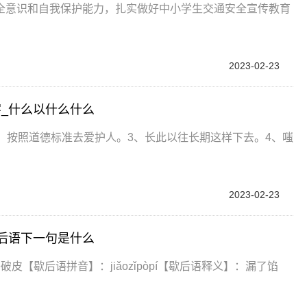
全意识和自我保护能力，扎实做好中小学生交通安全宣传教育
2023-02-23
_什么以什么什么
、按照道德标准去爱护人。3、长此以往长期这样下去。4、嗤
2023-02-23
后语下一句是什么
【歇后语拼音】：jiǎozǐpòpí【歇后语释义】：漏了馅