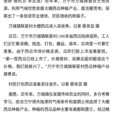
张野 通讯员 李志诣）近年来，万宁市万城镇整合土地资
源，利用气候优势发展大棚西瓜种植产业，盘活撂荒地，探
索出了一条促进农业增效、农民增收的新路子。
万城镇联星村大棚西瓜进入采收季。记者 蔡亲显 摄
近日，万宁市万城镇联星村1300多亩西瓜陆续成熟，工人
们正忙着采摘、挑选、打包、搬运、装车，瓜地里一片繁忙
景象。由于西瓜市场价格走高，瓜农们脸上洋溢着喜悦。
“第一茬西瓜已经上市了，价格很好，如果后面的都是这个
价格，我们就高兴了。”万宁市万城镇联星村西瓜种植户谷
建勇说。
村民打包西瓜准备发往省外。记者 蔡亲显 摄
据悉，近年来，万城镇在发展传统农业的同时，多方考察
学习，结合万宁得天独厚的气候条件和富硒土地选择了大棚
西瓜种植产业，种植的西瓜品种主要有美都和惠兰，经过精