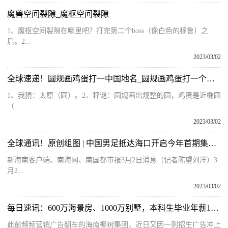
魔兽空间裂隙_魔枢空间裂隙
1、魔枢空间裂隙在哪里吧？打完第二个boss（像白色的穆鲁）之
后。2...
2023/03/02
全球速递！圆规画鸡蛋打一中国地名_圆规画鸡蛋打一个地名
1、我猜：太原（圆）。2、释谜：圆规画出规整的圆，鸡蛋是近椭圆
（...
2023/03/02
全球通讯！原创组图 | 中国男足抵达海口开启今年首期集训 武磊现身训练场
新海南客户端、南海网、南国都市报3月2日消息（记者陈望刘洋）3
月2...
2023/03/02
每日速讯：600万海景房、1000万别墅，本科生毕业年薪16.8万！这家网红公司是真招聘还是打广告？
此前频频营销广告翻车的海南椰树集团，近日又因一则招生广告冲上