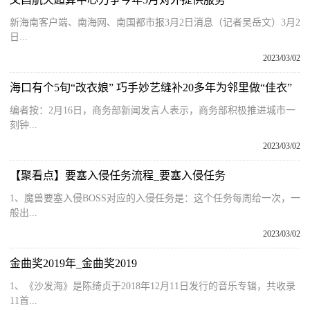
新海南客户端、南海网、南国都市报3月2日消息（记者吴岳文）3月2
日...
2023/03/02
海口有个5旬“改衣娘” 巧手妙艺缝补20多年为邻里做“佳衣”
编者按：2月16日，商务部新闻发言人表示，商务部积极推进城市一
刻钟...
2023/03/02
【聚看点】要塞入侵任务流程_要塞入侵任务
1、魔兽要塞入侵BOSS对应的入侵任务是：这个任务每周给一次，一
般出...
2023/03/02
金曲奖2019年_金曲奖2019
1、《沙发海》是陈绮贞于2018年12月11日发行的音乐专辑，共收录
11首...