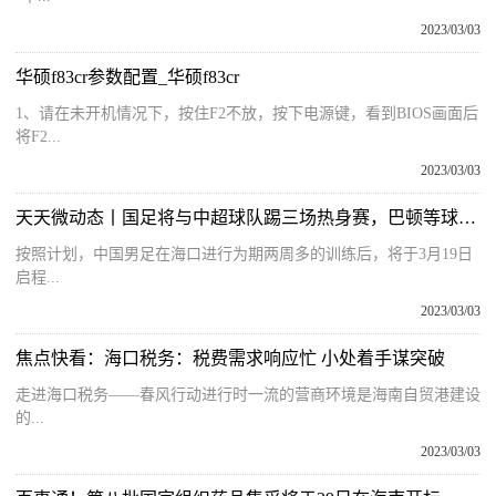
2023/03/03
华硕f83cr参数配置_华硕f83cr
1、请在未开机情况下，按住F2不放，按下电源键，看到BIOS画面后
将F2...
2023/03/03
天天微动态丨国足将与中超球队踢三场热身赛，巴顿等球员获补招艾克森离队
按照计划，中国男足在海口进行为期两周多的训练后，将于3月19日
启程...
2023/03/03
焦点快看：海口税务：税费需求响应忙 小处着手谋突破
走进海口税务——春风行动进行时一流的营商环境是海南自贸港建设
的...
2023/03/03