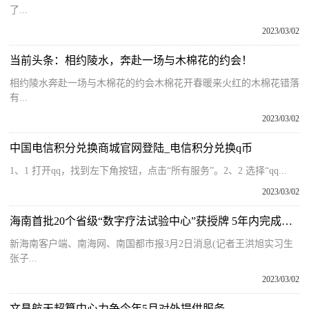
了...
2023/03/02
当前头条：相约陵水，奔赴一场与木棉花的约会！
相约陵水奔赴一场与木棉花的约会木棉花开春暖来火红的木棉花错落
有...
2023/03/02
中国电信积分兑换商城官网登陆_电信积分兑换q币
1、1 打开qq，找到左下角按钮，点击“所有服务”。2、2 选择“qq...
2023/03/02
海南首批20个省级“数字疗法试验中心”获授牌 5年内完成一批临床转化
新海南客户端、南海网、南国都市报3月2日消息(记者王洪旭实习生
张子...
2023/03/02
文昌航天超算中心力争今年5月对外提供服务