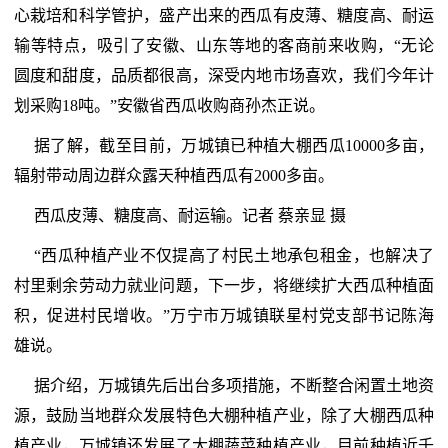
心栽培和科学管护，盛产出来的西瓜有皮薄、糖度高、耐运
输等特点，吸引了安徽、山东等地的客商前来收购，“无论
圆度和甜度，品质都很高，深受内地市场喜欢，我们今年计
划采购18吨。”安徽省西瓜收购商孙杰正说。
据了解，截至目前，万城镇已种植大棚西瓜10000多亩，
辐射带动周边群众露天种植西瓜有2000多亩。
西瓜皮薄、糖度高、耐运输。记者 蔡亲显 摄
“西瓜种植产业不仅提高了村民土地承包租金，也解决了
村里剩余劳动力就业问题，下一步，将继续扩大西瓜种植面
积，促进村民增收。”万宁市万城镇联星村党支部书记陈海
雄说。
据介绍，万城镇先后出台多项措施，不断整合闲置土地资
源，鼓励当地群众发展特色大棚种植产业，除了大棚西瓜种
植产业，万城镇还发展了大棚蔬菜种植产业，目前种植近千