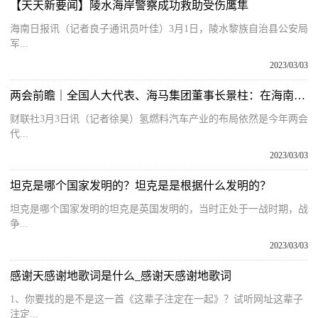
【天天新要闻】陵水海岸警察成功救助受伤鹰隼
海南日报讯（记者良子通讯员叶佳）3月1日，陵水黎族自治县公安局
军...
2023/03/03
两会前瞻｜全国人大代表、海马集团董事长景柱：在海南推广氢燃料电池乘用车具比较优势
财联社3月3日讯（记者徐昊）氢燃料汽车产业的布局依然是今年两会
代...
2023/03/03
坦克是哪个国家发明的？坦克是是根据什么发明的？
坦克是哪个国家发明的坦克是英国发明的，当时正处于一战时期，战
争...
2023/03/03
感谢天感谢地歌词是什么_感谢天感谢地歌词
1、你要找的是不是这一首《这辈子注定在一起》？试听网址这辈子
注定...