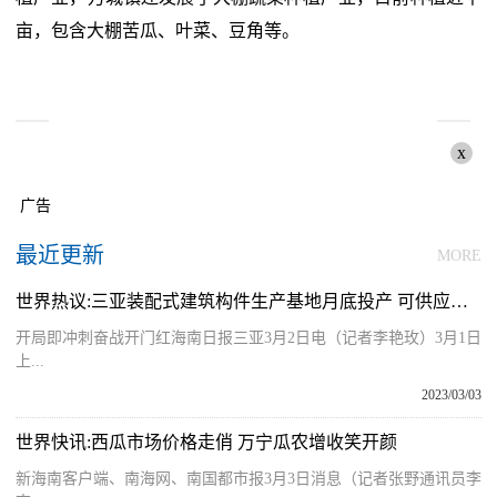
亩，包含大棚苦瓜、叶菜、豆角等。
x
广告
最近更新
MORE
世界热议:三亚装配式建筑构件生产基地月底投产 可供应三亚、乐东、陵水、保亭等市县
开局即冲刺奋战开门红海南日报三亚3月2日电（记者李艳玫）3月1日
上...
2023/03/03
世界快讯:西瓜市场价格走俏 万宁瓜农增收笑开颜
新海南客户端、南海网、南国都市报3月3日消息（记者张野通讯员李