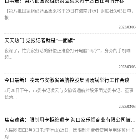
百事通！第八批国家组织药品集采将于29日在海南开标
【第八批国家组织药品集采将于29日在海南开标】财联社3月3日电，
根...
2023/03/03
天天热门:党报记者就是“一面旗”
夜深了，忙完家务活的舒俊正准备打开电脑“码字”，身旁的手机响
起...
2023/03/03
今日最新！凌云与安徽省通航控股集团汤斌举行工作会谈
2月28日下午，市委书记凌云与安徽省通航控股集团党委书记、董事
长汤...
2023/03/03
焦点速读：限制用卡拒绝退卡 海口家乐福商业有限公司被罚3万元
人民网海口3月3日电(李学山)近日，因限制消费者使用单用途预付卡
购...