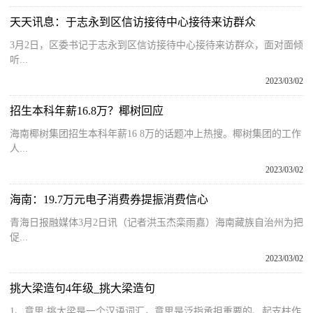
天天讯息：于志永到区信访接待中心接待来访群众
3月2日，区委书记于志永到区信访接待中心接待来访群众，面对面倾
听...
2023/03/02
招生本科年薪16.8万？椰树回应
海南椰树集团招生本科年薪16 8万的话题冲上热搜。椰树集团的工作
人...
2023/03/02
海南：19.7万元电子消费券提振消费信心
青海日报融媒体3月2日讯（记者洪玉杰栾雨嘉）海南藏族自治州为把
促...
2023/03/02
挑大梁造句4年级_挑大梁造句
1、意思:挑大梁是一个汉语词汇，意思是泛指承担重要的、起支柱作