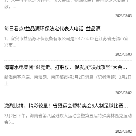
1、人宇科学就是伪科学！伤天害理！祸国秧民！害得多少人妻离子
散，...
2023/03/03
每日看点!益品源环保法定代表人电话_益品源
1、宜兴市益品源环保设备有限公司是2017-04-05在江苏省无锡市宜
兴市...
2023/03/03
海南水电集团“跟党走、打胜仗、促发展”决战攻坚“大会战”活动在儋州启动
新海南客户端、南海网、南国都市报3月2日消息（记者潘頔）3月2日
上...
2023/03/02
激烈比拼，精彩较量！省残运会暨特奥会5人制足球比赛圆满落幕
3月2日下午，海南省第八届残疾人运动会暨第五届特殊奥林匹克运动
会5...
2023/03/02