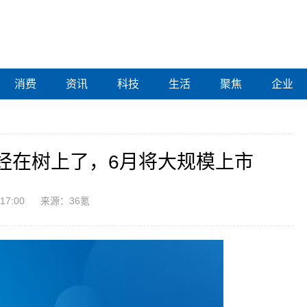
消费
资讯
科技
生活
聚焦
企业
经在树上了，6月将大规模上市
:17:00
来源：36氪