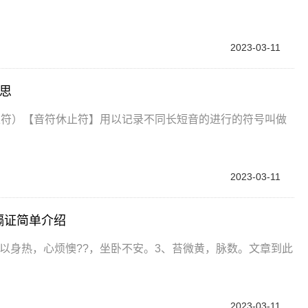
2023-03-11
思
止符）【音符休止符】用以记录不同长短音的进行的符号叫做
2023-03-11
膈证简单介绍
、以身热，心烦懊??，坐卧不安。3、苔微黄，脉数。文章到此
2023-03-11