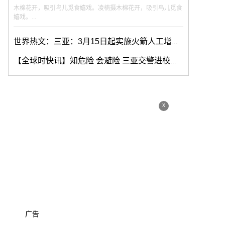
木棉花开，吸引鸟儿觅食嬉戏。凌楠摄木棉花开，吸引鸟儿觅食
嬉戏。...
世界热文：三亚：3月15日起实施火箭人工增雨作业
【全球时快讯】知危险 会避险 三亚交警进校园，交通安全“驻”心间｜春季守护行动
x
广告