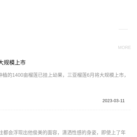
关键词：
MORE
大规模上市
植的1400亩榴莲已挂上幼果，三亚榴莲6月将大规模上市，
2023-03-11
往往都会浮现出他俊美的面容，潇洒性感的身姿，即使上了年