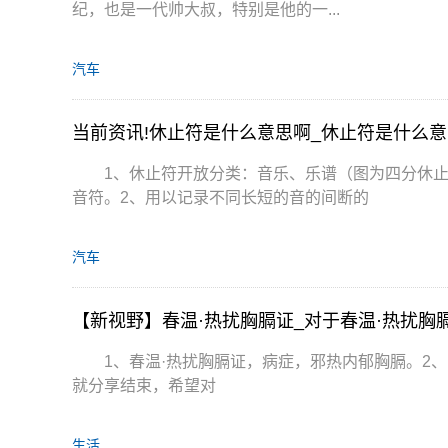
纪，也是一代帅大叔，特别是他的一...
汽车
当前资讯!休止符是什么意思啊_休止符是什么意
1、休止符开放分类：音乐、乐谱（图为四分休
音符。2、用以记录不同长短的音的间断的
汽车
【新视野】春温·热扰胸膈证_对于春温·热扰胸
1、春温·热扰胸膈证，病症，邪热内郁胸膈。2
就分享结束，希望对
生活