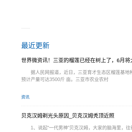
最近更新
世界微资讯！三亚的榴莲已经在树上了，6月将
据人民网报道，近日，三亚育才生态区榴莲基地种
预计产量可达3500斤 亩。三亚市农业农村
资讯
贝克汉姆剃光头原因_贝克汉姆秃顶近照
1、说起“一代男神”贝克汉姆，大家的脑海里，