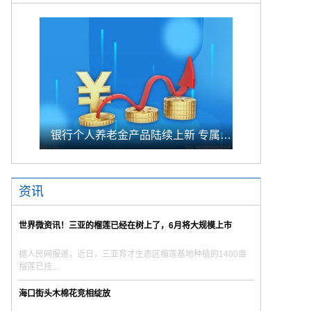
银行个人养老金产品陆续上新 专属储蓄期限偏1年至5年的中长期
资讯
世界微资讯！三亚的榴莲已经在树上了，6月将大规模上市
据人民网报道，近日，三亚育才生态区榴莲基地种植的1400亩
榴莲已挂...
海口街头木棉花竞相绽放