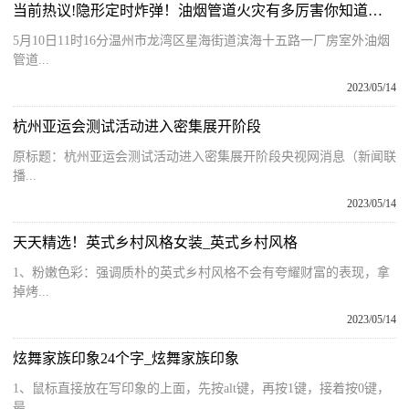
当前热议!隐形定时炸弹！油烟管道火灾有多厉害你知道吗？
5月10日11时16分温州市龙湾区星海街道滨海十五路一厂房室外油烟
管道...
2023/05/14
杭州亚运会测试活动进入密集展开阶段
原标题：杭州亚运会测试活动进入密集展开阶段央视网消息（新闻联
播...
2023/05/14
天天精选！英式乡村风格女装_英式乡村风格
1、粉嫩色彩：强调质朴的英式乡村风格不会有夸耀财富的表现，拿
掉烤...
2023/05/14
炫舞家族印象24个字_炫舞家族印象
1、鼠标直接放在写印象的上面，先按alt键，再按1键，接着按0键，
最...