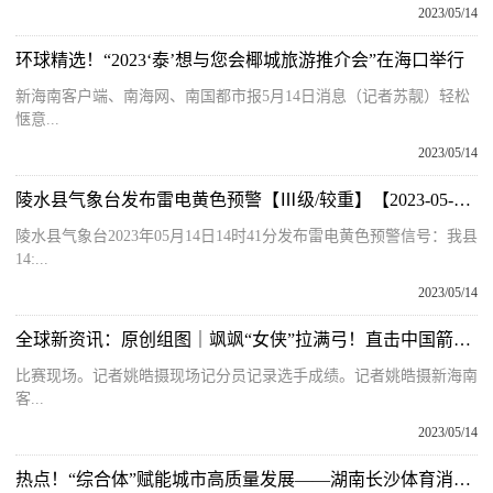
2023/05/14
环球精选！“2023‘泰’想与您会椰城旅游推介会”在海口举行
新海南客户端、南海网、南国都市报5月14日消息（记者苏靓）轻松
惬意...
2023/05/14
陵水县气象台发布雷电黄色预警【Ⅲ级/较重】【2023-05-14】-动态焦点
陵水县气象台2023年05月14日14时41分发布雷电黄色预警信号：我县
14:...
2023/05/14
全球新资讯：原创组图｜飒飒“女侠”拉满弓！直击中国箭王争霸赛文昌站的巾帼风采
比赛现场。记者姚皓摄现场记分员记录选手成绩。记者姚皓摄新海南
客...
2023/05/14
热点！“综合体”赋能城市高质量发展——湖南长沙体育消费调查系列报道之二