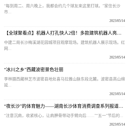
“每到周二、周六晚上，我都会约几个球友来这里打球。”家住长沙
市...
2023/05/14
【全球聚看点】机器人打孔快人2倍！多款建筑机器人亮相长沙国际工程机械展
中建二局长沙梅溪湖花园城项目观摩现场。建筑机器人展示现场。红
网...
2023/05/14
“冰川之乡”西藏波密景色壮丽
李林摄西藏林芝市波密县地处喜马拉雅山脉东段北麓。波密县高山绵
延...
2023/05/14
“夜长沙”的体育魅力——湖南长沙体育消费调查系列报道之一|速讯
“注意沉肩，收紧核心，让肩胛骨带动手臂向后……”“五一”节后的...
2023/05/14