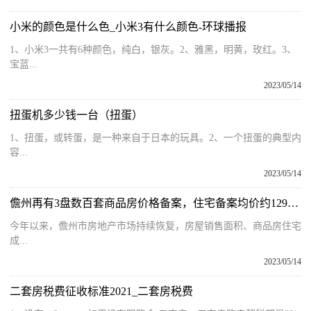
小米的颜色是什么色_小米3有什么颜色-环球播报
1、小米3一共有6种颜色，纯白，银灰。2、雅黑，明黄，玫红。3、
宝蓝...
2023/05/14
扭蛋机多少钱一台（扭蛋）
1、扭蛋，或转蛋，是一种来自于日本的玩具。2、一个扭蛋的典型内
容...
2023/05/14
儋州再有3盘数百套商品房价格备案，住宅备案均价约12948元/㎡！
今年以来，儋州市房地产市场持续恢复，房屋销售面积、商品房住宅
成...
2023/05/14
二套房税费征收标准2021_二套房税费