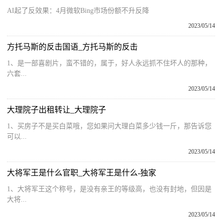
AI起了反效果：4月微软Bing市场份额不升反降
2023/05/14
方托马斯的反击国语_方托马斯的反击
1、是一部喜剧片，蛮不错的，属于，好人永远抓不住坏人的那种，
六套...
2023/05/14
大理院子出租转让_大理院子
1、买房子不是买白菜哦，您如果问大理白菜多少钱一斤，那告诉您
可以...
2023/05/14
大将军王是什么官职_大将军王是什么-独家
1、大将军王这个称号，是没有亲王的等级高，也没有封地，但因是
大将...
2023/05/14