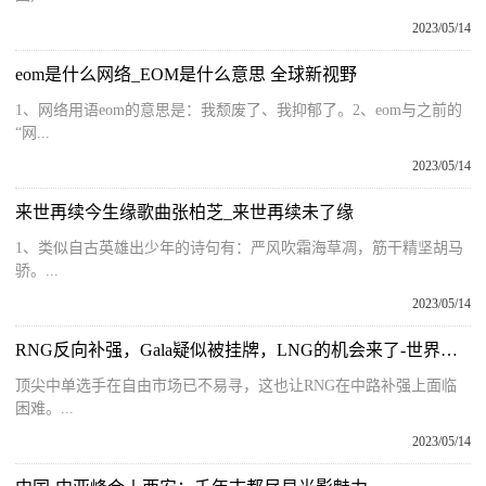
2023/05/14
eom是什么网络_EOM是什么意思 全球新视野
1、网络用语eom的意思是：我颓废了、我抑郁了。2、eom与之前的
“网...
2023/05/14
来世再续今生缘歌曲张柏芝_来世再续未了缘
1、类似自古英雄出少年的诗句有：严风吹霜海草凋，筋干精坚胡马
骄。...
2023/05/14
RNG反向补强，Gala疑似被挂牌，LNG的机会来了-世界要闻
顶尖中单选手在自由市场已不易寻，这也让RNG在中路补强上面临
困难。...
2023/05/14