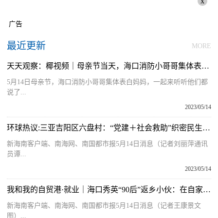
x
广告
最近更新
MORE
天天观察：椰视频｜母亲节当天，海口消防小哥哥集体表白妈妈……
5月14日母亲节，海口消防小哥哥集体表白妈妈，一起来听听他们都
说了...
2023/05/14
环球热议:三亚吉阳区六盘村：“党建＋社会救助”织密民生兜底“保障网”
新海南客户端、南海网、南国都市报5月14日消息（记者刘丽萍通讯
员谭...
2023/05/14
我和我的自贸港·就业｜海口秀英“90后”返乡小伙：在自家果园拍短视频 为火山荔枝王代言
新海南客户端、南海网、南国都市报5月14日消息（记者王康景文
图）...