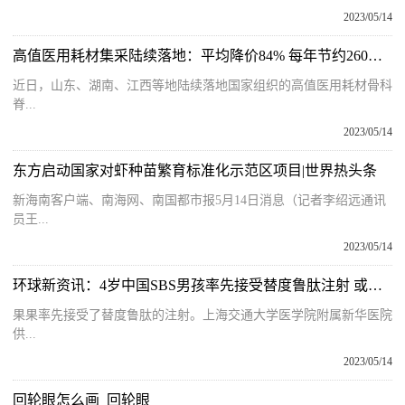
2023/05/14
高值医用耗材集采陆续落地：平均降价84% 每年节约260亿元
近日，山东、湖南、江西等地陆续落地国家组织的高值医用耗材骨科
脊...
2023/05/14
东方启动国家对虾种苗繁育标准化示范区项目|世界热头条
新海南客户端、南海网、南国都市报5月14日消息（记者李绍远通讯
员王...
2023/05/14
环球新资讯：4岁中国SBS男孩率先接受替度鲁肽注射 或摆脱天天输液获得营养
果果率先接受了替度鲁肽的注射。上海交通大学医学院附属新华医院
供...
2023/05/14
回轮眼怎么画_回轮眼