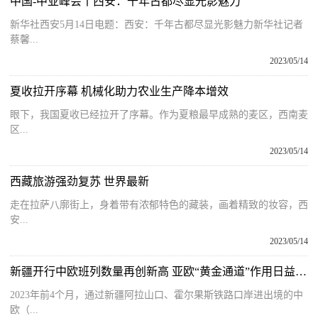
中国-中亚峰会丨西安：千年古都尽显光影魅力
新华社西安5月14日电题：西安：千年古都尽显光影魅力新华社记者
蔡馨...
2023/05/14
夏收拉开序幕 机械化助力农业生产降本增效
眼下，我国夏收已经拉开了序幕。作为夏粮最早成熟的麦区，西南麦
区...
2023/05/14
西藏旅游强劲复苏 世界最新
走在拉萨八廓街上，身着带有浓郁特色的藏装，画着精致的妆容，西
安...
2023/05/14
新疆开行中欧班列数量再创新高 亚欧“黄金通道”作用日益突显|环球速读
2023年前4个月，通过新疆阿拉山口、霍尔果斯铁路口岸进出境的中
欧（...