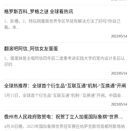
格罗斯百科_罗格之谜 全球看热讯
1、卧槽。2、特玩网魔兽世界专区早就有解决方法了好吗?你自己
看。本...
2023/05/14
翻滚吧阿信_阿信女友蛋蛋
1、蛋蛋妹是主唱阿信四年前二度重考进实践大学的室内设计系后认
识的...
2023/05/14
全球热推荐：全球首个衍生品“互联互通”机制-“互换通”开闸
5月15日，全球首个衍生品“互联互通”机制-“互换通”开闸。中国金...
2023/05/14
儋州市人民政府致贺电：祝贺丁立人加冕国际象棋“世界棋王”！
4月30日晚，2023年国际象棋世界冠军赛在哈萨克斯坦首都阿斯塔纳