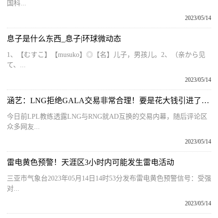
国科...
2023/05/14
息子是什么东西_息子|环球微动态
1、【むすこ】【musuko】◎【名】儿子，男孩儿。2、（亲から见
て、...
2023/05/14
涵艺：LNG拒绝GALA交易非常合理！要是花大钱引进了不夺冠咋办？
今日前LPL教练透露LNG与RNG就AD互换的交易内幕，随后评论区
众多网友...
2023/05/14
雷电黄色预警！天涯区3小时内可能发生雷电活动
三亚市气象台2023年05月14日14时53分发布雷电黄色预警信号：受强
对...
2023/05/14