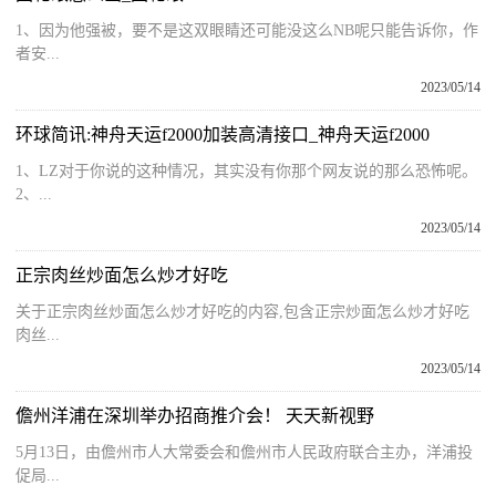
1、因为他强被，要不是这双眼睛还可能没这么NB呢只能告诉你，作
者安...
2023/05/14
环球简讯:神舟天运f2000加装高清接口_神舟天运f2000
1、LZ对于你说的这种情况，其实没有你那个网友说的那么恐怖呢。
2、...
2023/05/14
正宗肉丝炒面怎么炒才好吃
关于正宗肉丝炒面怎么炒才好吃的内容,包含正宗炒面怎么炒才好吃
肉丝...
2023/05/14
儋州洋浦在深圳举办招商推介会！ 天天新视野
5月13日，由儋州市人大常委会和儋州市人民政府联合主办，洋浦投
促局...