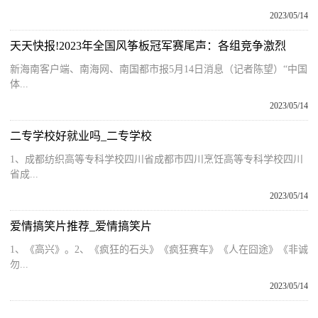
2023/05/14
天天快报!2023年全国风筝板冠军赛尾声：各组竞争激烈
新海南客户端、南海网、南国都市报5月14日消息（记者陈望）“中国
体...
2023/05/14
二专学校好就业吗_二专学校
1、成都纺织高等专科学校四川省成都市四川烹饪高等专科学校四川
省成...
2023/05/14
爱情搞笑片推荐_爱情搞笑片
1、《高兴》。2、《疯狂的石头》《疯狂赛车》《人在囧途》《非诚
勿...
2023/05/14