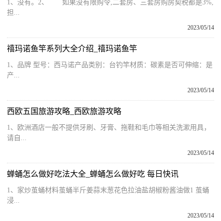
1、没有。2、 如果没有限购令,二套房、三套房购房契税都是3%,
担...
2023/05/14
禧玛诺鱼竿系列大全介绍_禧玛诺鱼竿
1、品牌 型号：西马诺产品类别：台钓竿材质：碳素是否可伸缩：是
产...
2023/05/14
西欧五国旅游攻略_西欧旅游攻略
1、欧洲酒店一般不提供牙刷、牙膏、拖鞋和毛巾等相关洗漱用具，
请自...
2023/05/14
蝉蛹怎么做好吃法大全_蝉蛹怎么做好吃 每日快讯
1、家炒茧蛹材料茧蛹半斤姜蒜末葱花色拉油盐胡椒粉酱油做1 茧蛹
浸...
2023/05/14