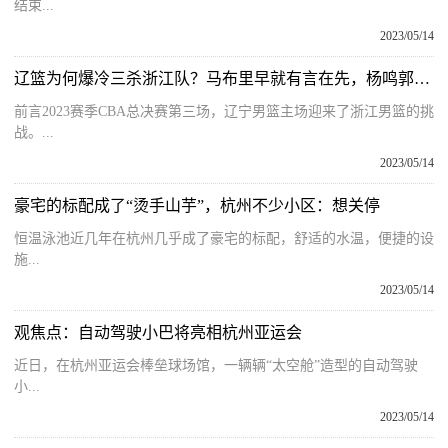
结束...
2023/05/14
辽篮为何爆冷三杀浙江队？马布里早就有言在先，杨鸣郭艾伦太幸运 天天短讯
前言2023赛季CBA总决赛第三场，辽宁男篮主场迎来了浙江男篮的挑
战。...
2023/05/14
豪宅的标配成了“烫手山芋”，杭州不少小区：想关停
恒温泳池近几年在杭州几乎成了豪宅的标配，舒适的水温，便捷的设
施...
2023/05/14
观焦点：自动驾驶小巴将亮相杭州亚运会
近日，在杭州亚运会棒垒球场馆，一辆辆“太空舱”造型的自动驾驶
小...
2023/05/14