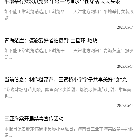
平壤举行女装展览会 年轻一代追求个性穿搭 天天头条
如不能正常浏览请选用IE浏览器 天津北方网讯：平壤举行女装展
览...
2023/05/14
青海茫崖：摄影爱好者拍摄到“土星环”地貌
如不能正常浏览请选用IE浏览器 天津北方网讯：青海茫崖：摄影
爱...
2023/05/14
当前信息：制作糖葫芦，王贾桥小学学子共享美好“食”光
“都说冰糖葫芦儿酸，酸里面它裹着甜，都说冰糖葫芦儿甜，甜里面
也...
2023/05/14
三亚海棠开展禁毒宣传活动
本报讯记者邢东伟通讯员廖小燕近日，海南省三亚市海棠区禁毒办组
织...