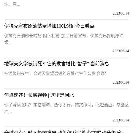
注。目...
2023/05/14
伊拉克宣布原油储量增加100亿桶_今日看点
伊拉克石油部长哈扬·阿卜杜勒·加尼日前宣布，伊拉克已探明原油
储...
2023/05/14
地球天文学被锁死？它的危害堪比“智子” 当前消息
被污染的夜空，会对天文望远镜的选址产生什么影响呢？
2023/05/14
焦点速递！长城视频 | 这里是河北
你了解河北吗？东临渤海，西依太行，南跨漳河，北越燕山，京畿之
地...
2023/05/14
全球观点：融入协同发展 政策体系完善 保护联动升级 廊坊：知识产权强市建设加快推进