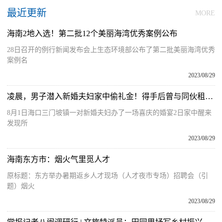
最近更新
MORE
海南2地入选！第二批12个美丽海湾优秀案例公布
28日召开的例行新闻发布会上生态环境部公布了第二批美丽海湾优秀
案例名
2023/08/29
凌晨，男子潜入新婚夫妇家中偷礼金！得手后曾与同伙租奥迪到三亚疯玩3天……
8月1日海口三门坡镇一对新婚夫妇办了一场喜庆的婚宴2日家中醒来
发现所
2023/08/29
海南东方市：烟火气里觅人才
原标题：东方举办暑期返乡人才现场（人才夜市专场）招聘会（引
题）烟火
2023/08/29