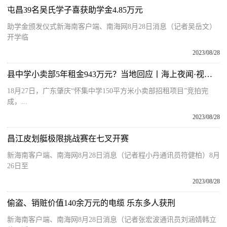
屯昌39名吴氏学子喜获助学金4.85万元
助学金颁发仪式新海南客户端、南海网8月28日消息（记者吴岳文）
开学临
2023/08/28
县中学小卖部5年租金943万元？当地回应丨海上夜闻·视听汇
18月27日，广东肇庆“怀集中学150平方米小卖部招租项目”竞拍完
成，...
2023/08/28
昌江皮划艇极限挑战赛在七叉开赛
新海南客户端、南海网8月28日消息（记者程小丹通讯员符健柏）8月
26日至
2023/08/28
偷盗、销赃价值140余万元的电缆 乐东多人获刑
新海南客户端、南海网8月28日消息（记者张宏波通讯员刘涵婧韩立