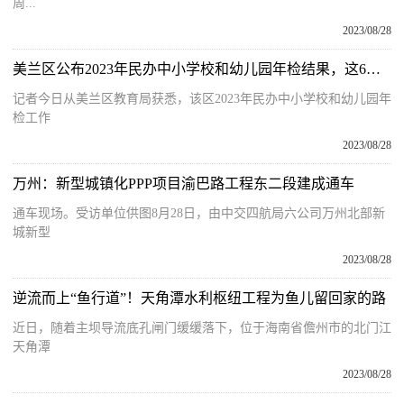
周...
2023/08/28
美兰区公布2023年民办中小学校和幼儿园年检结果，这6所幼儿园停止办学
记者今日从美兰区教育局获悉，该区2023年民办中小学校和幼儿园年
检工作
2023/08/28
万州：新型城镇化PPP项目渝巴路工程东二段建成通车
通车现场。受访单位供图8月28日，由中交四航局六公司万州北部新
城新型
2023/08/28
逆流而上“鱼行道”！天角潭水利枢纽工程为鱼儿留回家的路
近日，随着主坝导流底孔闸门缓缓落下，位于海南省儋州市的北门江
天角潭
2023/08/28