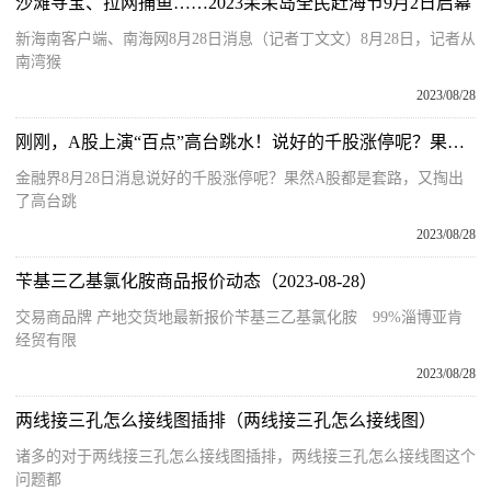
沙滩寻宝、拉网捕鱼……2023呆呆岛全民赶海节9月2日启幕
新海南客户端、南海网8月28日消息（记者丁文文）8月28日，记者从
南湾猴
2023/08/28
刚刚，A股上演“百点”高台跳水！说好的千股涨停呢？果然A股都是套路，网友调侃：得亏没延长交易时间，不然A股它真敢绿
金融界8月28日消息说好的千股涨停呢？果然A股都是套路，又掏出
了高台跳
2023/08/28
苄基三乙基氯化胺商品报价动态（2023-08-28）
交易商品牌 产地交货地最新报价苄基三乙基氯化胺 99%淄博亚肯
经贸有限
2023/08/28
两线接三孔怎么接线图插排（两线接三孔怎么接线图）
诸多的对于两线接三孔怎么接线图插排，两线接三孔怎么接线图这个
问题都