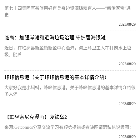
第七十四集团军某旅用好官兵身边资源铸魂育人——“新传家宝”进
史...
2023/08/29
临高：加强岸滩和近海垃圾治理 守护碧海银滩
近日，在临高县新盈镇新盈中心渔港，海上环卫工人在打捞水上垃
圾。随着
2023/08/29
峰峰信息港（关于峰峰信息港的基本详情介绍）
大家好我是小蝌蚪，峰峰信息港，关于峰峰信息港的基本详情介绍很
多人还
2023/08/29
【IDW索尼克漫画】废铁岛2
来源:Getcomics分享交流学习有顺势摆错或者缺图请跟私信说续图：
2023/08/29