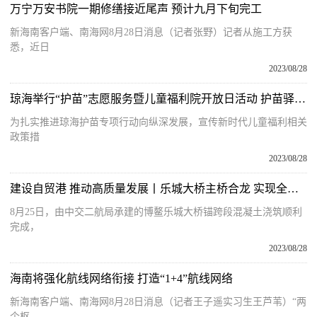
万宁万安书院一期修缮接近尾声 预计九月下旬完工
新海南客户端、南海网8月28日消息（记者张野）记者从施工方获
悉，近日
2023/08/28
琼海举行“护苗”志愿服务暨儿童福利院开放日活动 护苗驿站正式运营 关爱服务未成年人
为扎实推进琼海护苗专项行动向纵深发展，宣传新时代儿童福利相关
政策措
2023/08/28
建设自贸港 推动高质量发展丨乐城大桥主桥合龙 实现全面贯通
8月25日，由中交二航局承建的博鳌乐城大桥锚跨段混凝土浇筑顺利
完成，
2023/08/28
海南将强化航线网络衔接 打造“1+4”航线网络
新海南客户端、南海网8月28日消息（记者王子遥实习生王芦苇）“两
个枢