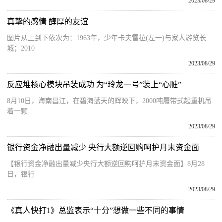
2023/08/29
真挚的感情 醇厚的友谊
图片从上到下依次为：1963年，少年卡夫雷拉(左一)与家人游览长
城；2010
2023/08/29
反应堆核心模块吊装成功 为“玲龙一号”装上“心脏”
8月10日，海南昌江，在碧海蓝天的辉映下，2000吨履带式起重机吊
着一颗
2023/08/29
银行资金净融出量减少 央行大额逆回购呵护月末资金面
【银行资金净融出量减少央行大额逆回购呵护月末资金面】8月28
日，银行
2023/08/29
《真人快打1》总监表示“十分”想做一些不同的事情