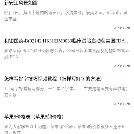
新安江风景如画
8月26日，黄山市境内的新安江，水清岸绿，景美如画。近年来，黄
山市坚
2023/08/28
和铂医药-B(02142.HK)HBM9033临床试验启动获美国FDA新药研究许可
和铂医药-B(02142 HK)自愿公告，公司已获美国食品及药物监督管理
局(FDA
2023/08/28
怎样写好字技巧视频教程（怎样写好字的方法）
1、写字好看有两部分：一：单个字体。2、主要是笔画要有起收笔；
其次是
2023/08/28
苹果5价格表（苹果5的价格）
来为大家解答以上问题，苹果5价格表，苹果5的价格很多人还不知
道，现在