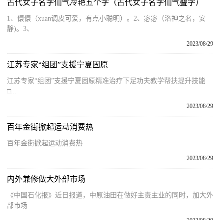
古代女子名字仙气冷艳五个字（古代女子名字仙气叠字）
1、儇儇（xuan调皮可爱，有点小聪明）。2、宓宓（洛神之名，安
静)。3、
2023/08/29
江苏专家“组团”支援宁夏固原
江苏专家“组团”支援宁夏固原精准治疗下足功夫教学帮扶提升技能
□...
2023/08/29
百年金街掀起运动消费热
百年金街掀起运动消费热
2023/08/29
内外兼修做大外部市场
《中国石化报》近日报道，中原油田在做好主责主业的同时，加大外
部市场