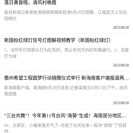
落日黄昏晓，清风衬晚霞
极目新闻记者宋枕涛视频剪辑宋枕涛8月28日傍晚，江城武汉上空出
现绚烂
2023/08/28
新国标红绿灯信号灯图解视频教学（新国标红绿灯）
1、当环形灯和箭头灯为红色时，禁止任何方向的车辆通行。2、当盘
灯为绿
2023/08/28
儋州希望工程圆梦行动捐赠仪式举行 新海南客户端报道两名学子各获赠五千元
新海南客户端、南海网8月28日消息(记者梁振文)8月25日下午，由共
青团儋
2023/08/28
“三台共舞”！今年第11号台风“海葵”生成！海南部分地区将迎来暴雨
Hi，大家好，小编来报天气了~月底了台风也来一起冲“绩效”了目前
西...