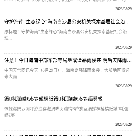
2023/08/29
守护海南“生态绿心”海南白沙县公安机关探索基层社会治理新路子
原标题：守护海南“生态绿心”海南白沙县公安机关探索基层社会治
理...
2023/08/29
注意！今日海南中部东部等局地或遭暴雨侵袭 明后天降雨仍将持续
中国天气网讯今天（8月29日），海南岛强降雨来袭，大部地区将迎
来大雨
2023/08/29
鐨粍璇嶆€庝箞鍐欙紙鐨粍璇嶆€庝箞缁勶級
馃挅浠婂ぉ閿呯洊澶存潵涓哄ぇ瀹惰В绛斾互涓婇棶棰橈紝鐨粍璇
嶆€庝
2023/08/29