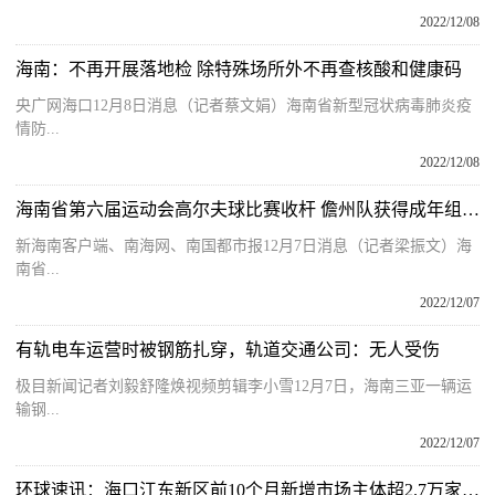
2022/12/08
海南：不再开展落地检 除特殊场所外不再查核酸和健康码
央广网海口12月8日消息（记者蔡文娟）海南省新型冠状病毒肺炎疫
情防...
2022/12/08
海南省第六届运动会高尔夫球比赛收杆 儋州队获得成年组男子团体冠军
新海南客户端、南海网、南国都市报12月7日消息（记者梁振文）海
南省...
2022/12/07
有轨电车运营时被钢筋扎穿，轨道交通公司：无人受伤
极目新闻记者刘毅舒隆焕视频剪辑李小雪12月7日，海南三亚一辆运
输钢...
2022/12/07
环球速讯：海口江东新区前10个月新增市场主体超2.7万家，同比增长106％