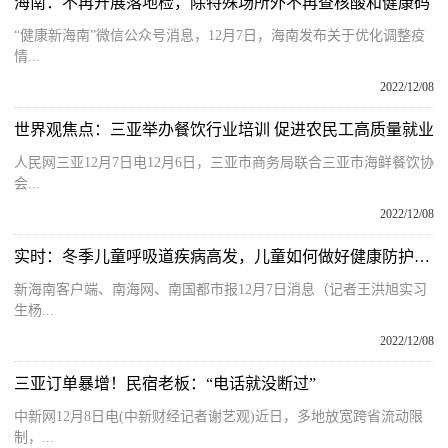
海南：不再开展落地检，除特殊场所外不再查核酸和健康码
“健康新海南”微信公众号消息，12月7日，海南发布关于优化调整疫
情...
2022/12/08
世界观焦点：三亚举办餐饮行业培训 促进农民工高质量就业
人民网三亚12月7日电12月6日，三亚市商务局联合三亚市海鲜餐饮协
会...
2022/12/08
实时：冬季儿童呼吸道疾病高发，儿童如何做好健康防护？海南权威专家解答
新海南客户端、南海网、南国都市报12月7日消息（记者王洪旭实习
生杨...
2022/12/08
三亚订单暴增！民宿老板：“电话就没断过”
中新网12月8日电(中新财经记者谢艺观)近日，多地放宽跨省流动限
制，...