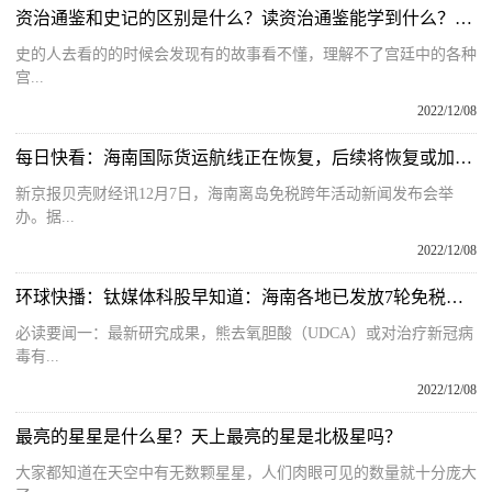
资治通鉴和史记的区别是什么？读资治通鉴能学到什么？资治通鉴的读法指导
史的人去看的的时候会发现有的故事看不懂，理解不了宫廷中的各种
宫...
2022/12/08
每日快看：海南国际货运航线正在恢复，后续将恢复或加密更多国际航线
新京报贝壳财经讯12月7日，海南离岛免税跨年活动新闻发布会举
办。据...
2022/12/08
环球快播：钛媒体科股早知道：海南各地已发放7轮免税消费券，以促进疫情后免税及整体消费市场恢复；最新研究成果，熊去氧胆酸（UDCA）或对治疗新冠病毒有奇效
必读要闻一：最新研究成果，熊去氧胆酸（UDCA）或对治疗新冠病
毒有...
2022/12/08
最亮的星星是什么星？天上最亮的星是北极星吗？
大家都知道在天空中有无数颗星星，人们肉眼可见的数量就十分庞大