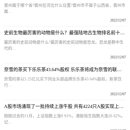
晋州属于哪个省?晋州在河北什么位置?晋州市不属于山西省，晋州市
属...
2022/12/07
史前生物最厉害的动物是什么？最强陆地古生物排名前十位有哪些？
最厉害的史前动物是什么?最厉害的史前动物是恐龙。恐龙是群中生
代的...
2022/12/07
奈雪的茶买下乐乐茶43.64%股权 乐乐茶将成为奈雪的联营公司
奈雪的茶以5 25亿元买下同业头部品牌乐乐茶43 64%股权，新茶饮
行...
2022/12/07
A股市场涌现了一批持续上涨牛股 共有4224只A股实现上涨占比85%
刚刚过去的11月，上证指数上涨8 91%，港股恒生指数大涨26 62%。
记...