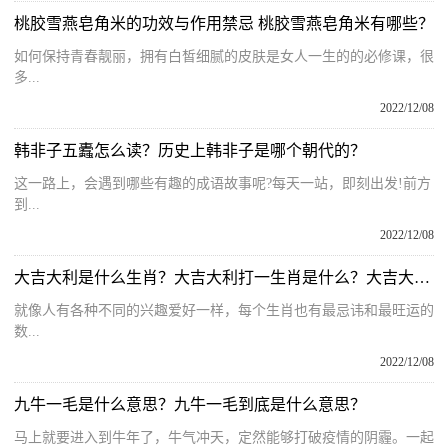
桃胶雪燕皂角米的功效与作用禁忌 桃胶雪燕皂角米有哪些？
如何保持青春靓丽，拥有白皙细腻的皮肤是女人一生的的必修课，很
多...
2022/12/08
韩非子五蠹怎么读？历史上韩非子是哪个朝代的？
这一路上，会遇到哪些有趣的成语故事呢?每天一站，即刻出发!前方
到...
2022/12/08
大吉大利是什么生肖？大吉大利打一生肖是什么？大吉大利打一个精准动物
就像人有各种不同的兴趣爱好一样，每个生肖也有最忌讳和最旺运的
数...
2022/12/08
九牛一毛是什么意思？九牛一毛到底是什么意思？
马上就要进入到牛年了，牛气冲天，定然能够打破疫情的阴霾。一起