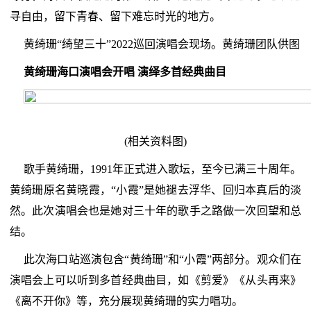
寻自由，留下青春、留下难忘时光的地方。
黄绮珊“绮望三十”2022巡回演唱会现场。黄绮珊团队供图
黄绮珊海口演唱会开唱 演绎多首经典曲目
(相关资料图)
歌手黄绮珊，1991年正式进入歌坛，至今已满三十周年。
黄绮珊原名黄晓霞，“小霞”是她褪去浮华、回归本真后的淡
然。此次演唱会也是她对三十年的歌手之路做一次回望和总
结。
此次海口站巡演包含“黄绮珊”和“小霞”两部分。观众们在
演唱会上可以听到多首经典曲目，如《剪爱》《从头再来》
《离不开你》等，充分展现黄绮珊的实力唱功。