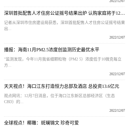
2022/12/07
深圳首批配售人才住房公证摇号结果出炉 认购家庭将于12月9日起选房
记者从深圳市住房建设局获悉，深圳首批配售人才住房公证摇号结果
出...
2022/12/07
播报：海南11月PM2.5浓度创监测历史最优水平
“监测发现，今年11月我省细颗粒物（PM2 5）浓度低于10微克每立
方...
2022/12/07
天天视点！海口江东打造恒力总部及酒店 总投资13.6亿元
观点网讯：12月7日消息，位于海口江东新区总部经济区（生态
CBD）的...
2022/12/07
全球视点！椰雕：斑斓锦文 珍奇可爱