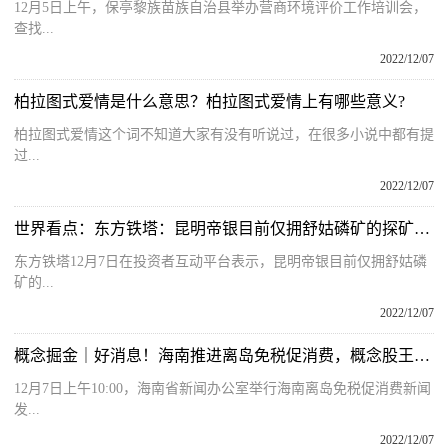
12月5日上午，保亭黎族苗族自治县举办营商环境评价工作培训会，
查找...
2022/12/07
柏拉图式爱情是什么意思？柏拉图式爱情上有哪些意义?
柏拉图式爱情这个词不知道大家有没有听说过，在很多小说中都有提
过...
2022/12/07
世界看点：东方铁塔：昆明帝银目前仅拥舒姑磷矿的探矿权，尚未取得采矿权并开展经营
东方铁塔12月7日在投资者互动平台表示，昆明帝银目前仅拥舒姑磷
矿的...
2022/12/07
概念掘金｜好消息！海南推进离岛免税促消费，概念股王者归来？
12月7日上午10:00，海南省新闻办公室举行海南离岛免税促消费新闻
发...
2022/12/07