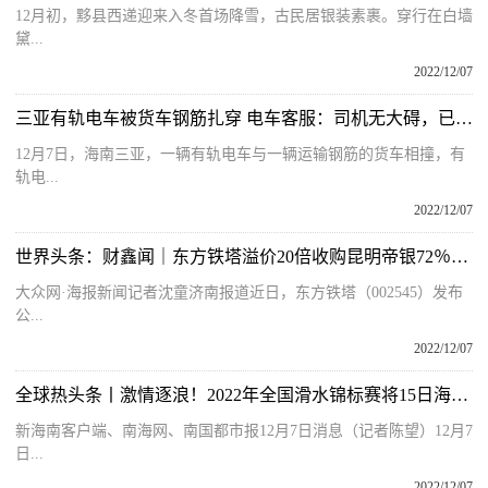
12月初，黟县西递迎来入冬首场降雪，古民居银装素裹。穿行在白墙
黛...
2022/12/07
三亚有轨电车被货车钢筋扎穿 电车客服：司机无大碍，已恢复运营
12月7日，海南三亚，一辆有轨电车与一辆运输钢筋的货车相撞，有
轨电...
2022/12/07
世界头条：财鑫闻｜东方铁塔溢价20倍收购昆明帝银72％股权，投资者为何要求立即停止？
大众网·海报新闻记者沈童济南报道近日，东方铁塔（002545）发布
公...
2022/12/07
全球热头条丨激情逐浪！2022年全国滑水锦标赛将15日海口开赛
新海南客户端、南海网、南国都市报12月7日消息（记者陈望）12月7
日...
2022/12/07