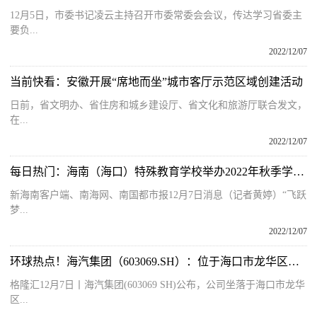
12月5日，市委书记凌云主持召开市委常委会会议，传达学习省委主
要负...
2022/12/07
当前快看：安徽开展“席地而坐”城市客厅示范区域创建活动
日前，省文明办、省住房和城乡建设厅、省文化和旅游厅联合发文，
在...
2022/12/07
每日热门：海南（海口）特殊教育学校举办2022年秋季学生田径运动会
新海南客户端、南海网、南国都市报12月7日消息（记者黄婷）“飞跃
梦...
2022/12/07
环球热点！海汽集团（603069.SH）：位于海口市龙华区南海大道32号地块的土地使用权及地上资产将被收回 总补偿款1.42亿元
格隆汇12月7日丨海汽集团(603069 SH)公布，公司坐落于海口市龙华
区...