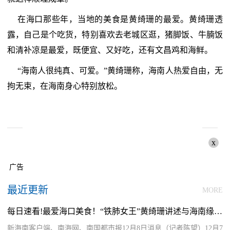
在海口那些年，当地的美食是黄绮珊的最爱。黄绮珊透
露，自己是个吃货，特别喜欢去老城区逛，猪脚饭、牛腩饭
和清补凉是最爱，既便宜、又好吃，还有文昌鸡和海鲜。
“海南人很纯真、可爱。”黄绮珊称，海南人热爱自由，无
拘无束，在海南身心特别放松。
x
广告
最近更新
MORE
每日速看!最爱海口美食！“铁肺女王”黄绮珊讲述与海南缘分故事
新海南客户端、南海网、南国都市报12月8日消息（记者陈望）12月7