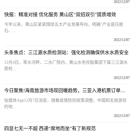
2022/12/07
快报：精准对接 优化服务 黄山区“双招双引”提质增效
今年以来，黄山区紧紧围绕五大产业发展导向，明确“产业是压舱
石、...
2022/12/07
头条焦点：三江源水质检测站：强化检测确保供水水质安全
12月4日，率水河畔、二水厂院内，黄山水务控股集团下属三江源水
质检...
2022/12/07
今日聚焦!海南旅游市场现回暖趋势，三亚入港机票订单大增
钛媒体App12月7日消息，随着疫情防控政策调整，中国知名旅游目
的地...
2022/12/07
四显七无一不超 西递“席地而坐”有了新规范