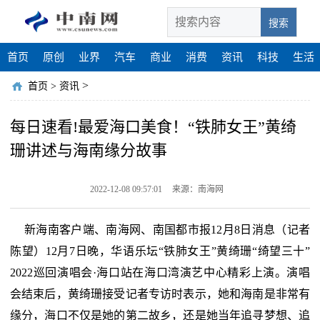
搜索
首页
原创
业界
汽车
商业
消费
资讯
科技
生活
>
首页
>
资讯
每日速看!最爱海口美食！“铁肺女王”黄绮
珊讲述与海南缘分故事
2022-12-08 09:57:01
来源：南海网
新海南客户端、南海网、南国都市报12月8日消息（记者
陈望）12月7日晚，华语乐坛“铁肺女王”黄绮珊“绮望三十”
2022巡回演唱会·海口站在海口湾演艺中心精彩上演。演唱
会结束后，黄绮珊接受记者专访时表示，她和海南是非常有
缘分，海口不仅是她的第二故乡，还是她当年追寻梦想、追