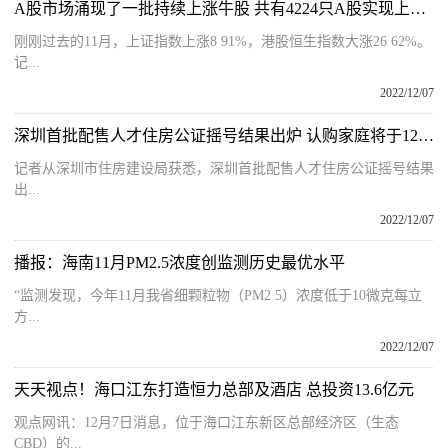
A股市场涌现了一批持续上涨牛股 共有4224只A股实现上涨占比85%
刚刚过去的11月，上证指数上涨8 91%，港股恒生指数大涨26 62%。
记...
2022/12/07
深圳首批配售人才住房公证摇号结果出炉 认购家庭将于12月9日起选房
记者从深圳市住房建设局获悉，深圳首批配售人才住房公证摇号结果
出...
2022/12/07
播报：海南11月PM2.5浓度创监测历史最优水平
“监测发现，今年11月我省细颗粒物（PM2 5）浓度低于10微克每立
方...
2022/12/07
天天视点！海口江东打造恒力总部及酒店 总投资13.6亿元
观点网讯：12月7日消息，位于海口江东新区总部经济区（生态
CBD）的...