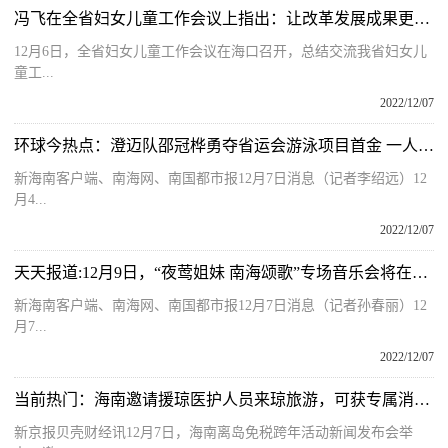
冯飞在全省妇女儿童工作会议上指出：让改革发展成果更多更公平地惠及妇女儿童
12月6日，全省妇女儿童工作会议在海口召开，总结交流我省妇女儿
童工...
2022/12/07
环球今热点：澄迈队邵冠桦勇夺省运会游泳项目首金 一人豪揽四枚金牌
新海南客户端、南海网、南国都市报12月7日消息（记者李绍远）12
月4...
2022/12/07
天天报道:12月9日，“夜莺姐妹 南海颂歌”专场音乐会将在海口上演
新海南客户端、南海网、南国都市报12月7日消息（记者孙春丽）12
月7...
2022/12/07
当前热门：海南邀请援琼医护人员来琼旅游，可获专属消费券
新京报贝壳财经讯12月7日，海南离岛免税跨年活动新闻发布会举