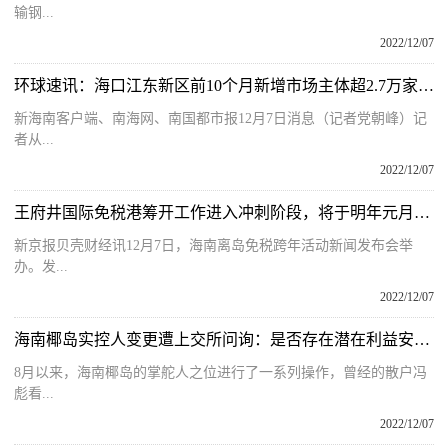
输钢...
2022/12/07
环球速讯：海口江东新区前10个月新增市场主体超2.7万家，同比增长106％
新海南客户端、南海网、南国都市报12月7日消息（记者党朝峰）记
者从...
2022/12/07
王府井国际免税港筹开工作进入冲刺阶段，将于明年元月开业
新京报贝壳财经讯12月7日，海南离岛免税跨年活动新闻发布会举
办。发...
2022/12/07
海南椰岛实控人变更遭上交所问询：是否存在潜在利益安排或抽屉协议
8月以来，海南椰岛的掌舵人之位进行了一系列操作，曾经的散户冯
彪看...
2022/12/07