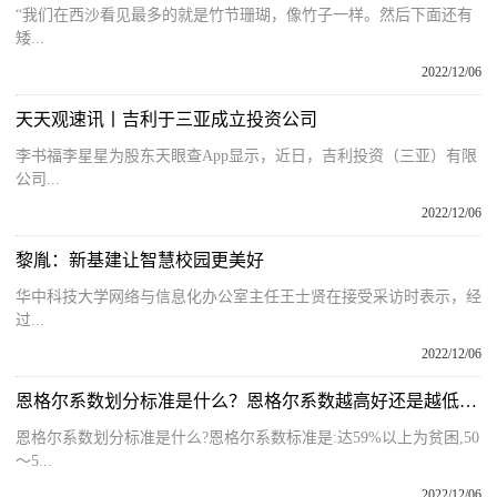
“我们在西沙看见最多的就是竹节珊瑚，像竹子一样。然后下面还有
矮...
2022/12/06
天天观速讯丨吉利于三亚成立投资公司
李书福李星星为股东天眼查App显示，近日，吉利投资（三亚）有限
公司...
2022/12/06
黎胤：新基建让智慧校园更美好
华中科技大学网络与信息化办公室主任王士贤在接受采访时表示，经
过...
2022/12/06
恩格尔系数划分标准是什么？恩格尔系数越高好还是越低好一些呢？
恩格尔系数划分标准是什么?恩格尔系数标准是:达59%以上为贫困,50
～5...
2022/12/06