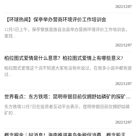
2022/12/07
【环球热闻】保亭举办营商环境评价工作培训会
12月5日上午，保亭黎族苗族自治县举办营商环境评价工作培训会，
查找...
2022/12/07
柏拉图式爱情是什么意思？柏拉图式爱情上有哪些意义?
柏拉图式爱情这个词不知道大家有没有听说过，在很多小说中都有提
过...
2022/12/07
世界看点：东方铁塔：昆明帝银目前仅拥舒姑磷矿的探矿权，尚未取得采矿权并开展经营
东方铁塔12月7日在投资者互动平台表示，昆明帝银目前仅拥舒姑磷
矿的...
2022/12/07
概念掘金｜好消息！海南推进离岛免税促消费，概念股王者归来？