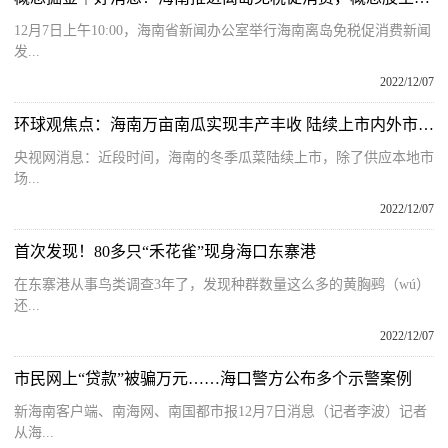
12月7日上午10:00，海南省新闻办公室举行海南离岛免税促消费新闻
发...
2022/12/07
环球观焦点：海南万亩南瓜实现丰产丰收 陆续上市内外市场兼顾
央视网消息：近段时间，海南的冬季瓜菜陆续上市，除了供应本地市
场...
2022/12/07
首次发现！80多只“禾花雀”现身海口东寨港
在东寨港从事鸟类调查3年了，发现种群数量这么多的黄胸鹀（wú）
还...
2022/12/07
市民网上“贷款”被骗万元……海口警方公布多个示警案例
新海南客户端、南海网、南国都市报12月7日消息（记者李波）记者
从海...