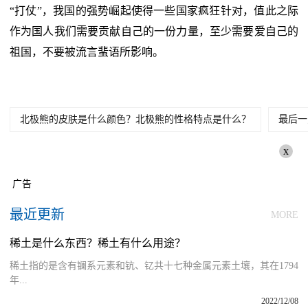
“打仗”，我国的强势崛起使得一些国家疯狂针对，值此之际
作为国人我们需要贡献自己的一份力量，至少需要爱自己的
祖国，不要被流言蜚语所影响。
北极熊的皮肤是什么颜色？北极熊的性格特点是什么？
最后一
x
广告
最近更新
MORE
稀土是什么东西？稀土有什么用途？
稀土指的是含有镧系元素和钪、钇共十七种金属元素土壤，其在1794
年...
2022/12/08