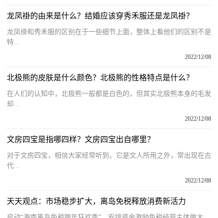
龙凤褂的由来是什么？结婚应该穿秀禾服还是龙凤褂？
龙凤褂和秀禾服的区别在于一些细节上面，整体上看他们的区别不是
特...
2022/12/08
北极熊的皮肤是什么颜色？北极熊的性格特点是什么？
在人们的认知中，北极熊一般都是白色的，但其实北极熊本身的毛发
却...
2022/12/08
文房四宝是指哪四样？文房四宝出自哪里？
对于文房四宝，相信大家经常听到，它是文人所用之外，常出现在古
代...
2022/12/08
天天观点：市场稳步扩大，离岛免税释放消费新活力
启动“海南离岛免税跨年狂欢季”，安排资金激励免税经营主体做大