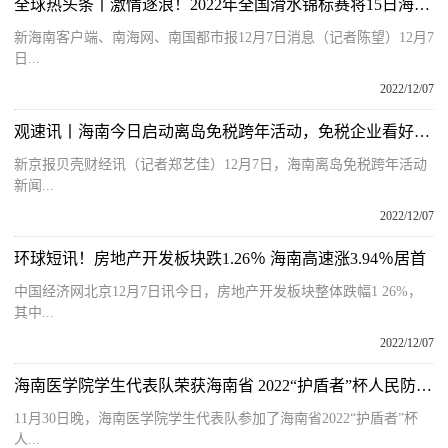
全球热头条丨激情逐浪！2022年全国滑水锦标赛将15日海口开赛
新海南客户端、南海网、南国都市报12月7日消息（记者陈望）12月7
日...
2022/12/07
观速讯丨海南今日启动离岛免税跨年活动，免税企业看好消费增长点到来
新京报贝壳财经讯（记者郑艺佳）12月7日，海南离岛免税跨年活动
新闻...
2022/12/07
环球短讯！房地产开发板块跌1.26％ 海南高速涨3.94％居首
中国经济网北京12月7日讯今日，房地产开发板块整体跌幅1 26%，
其中...
2022/12/07
海南医学院学生代表队荣获海南省 2022“护盾者”杯人民防空知识竞赛三等奖
11月30日晚，海南医学院学生代表队参加了海南省2022“护盾者”杯
人...