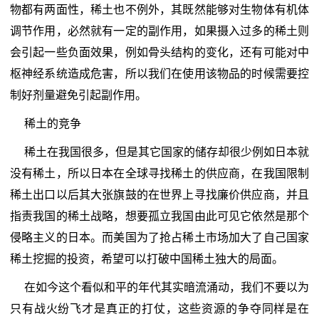
物都有两面性，稀土也不例外，其既然能够对生物体有机体
调节作用，必然就有一定的副作用，如果摄入过多的稀土则
会引起一些负面效果，例如骨头结构的变化，还有可能对中
枢神经系统造成危害，所以我们在使用该物品的时候需要控
制好剂量避免引起副作用。
稀土的竞争
稀土在我国很多，但是其它国家的储存却很少例如日本就
没有稀土，所以日本在全球寻找稀土的供应商，在我国限制
稀土出口以后其大张旗鼓的在世界上寻找廉价供应商，并且
指责我国的稀土战略，想要孤立我国由此可见它依然是那个
侵略主义的日本。而美国为了抢占稀土市场加大了自己国家
稀土挖掘的投资，希望可以打破中国稀土独大的局面。
在如今这个看似和平的年代其实暗流涌动，我们不要以为
只有战火纷飞才是真正的打仗，这些资源的争夺同样是在