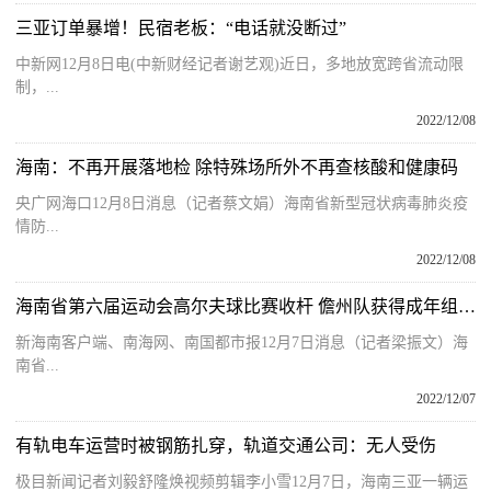
三亚订单暴增！民宿老板：“电话就没断过”
中新网12月8日电(中新财经记者谢艺观)近日，多地放宽跨省流动限
制，...
2022/12/08
海南：不再开展落地检 除特殊场所外不再查核酸和健康码
央广网海口12月8日消息（记者蔡文娟）海南省新型冠状病毒肺炎疫
情防...
2022/12/08
海南省第六届运动会高尔夫球比赛收杆 儋州队获得成年组男子团体冠军
新海南客户端、南海网、南国都市报12月7日消息（记者梁振文）海
南省...
2022/12/07
有轨电车运营时被钢筋扎穿，轨道交通公司：无人受伤
极目新闻记者刘毅舒隆焕视频剪辑李小雪12月7日，海南三亚一辆运