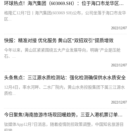
环球热点！海汽集团（603069.SH）：位于海口市龙华区南海大道32号地块的土地使用权及地上资产将被收回 总补偿款1.42亿元
格隆汇12月7日丨海汽集团(603069 SH)公布，公司坐落于海口市龙华
区...
2022/12/07
快报：精准对接 优化服务 黄山区“双招双引”提质增效
今年以来，黄山区紧紧围绕五大产业发展导向，明确“产业是压舱
石、...
2022/12/07
头条焦点：三江源水质检测站：强化检测确保供水水质安全
12月4日，率水河畔、二水厂院内，黄山水务控股集团下属三江源水
质检...
2022/12/07
今日聚焦!海南旅游市场现回暖趋势，三亚入港机票订单大增
钛媒体App12月7日消息，随着疫情防控政策调整，中国知名旅游目
的地...