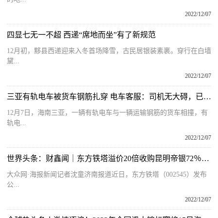
2022/12/07
四显七无一不超 西递“席地而坐”有了新规范
12月初，黟县西递迎来入冬首场降雪，古民居银装素裹。穿行在白墙
黛...
2022/12/07
三亚有轨电车被货车钢筋扎穿 电车客服：司机无大碍，已恢复运营
12月7日，海南三亚，一辆有轨电车与一辆运输钢筋的货车相撞，有
轨电...
2022/12/07
世界头条：财鑫闻｜东方铁塔溢价20倍收购昆明帝银72％股权，投资者为何要求立即停止？
大众网·海报新闻记者沈童济南报道近日，东方铁塔（002545）发布
公...
2022/12/07