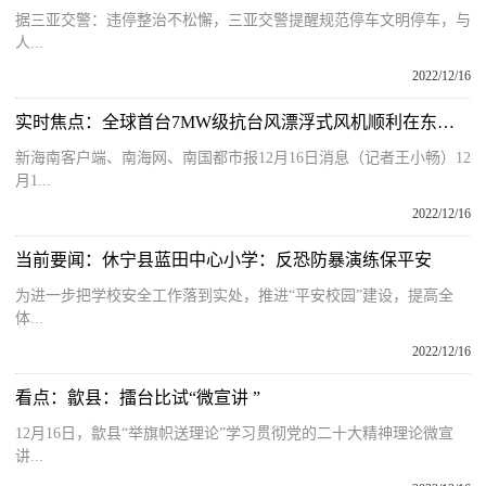
据三亚交警：违停整治不松懈，三亚交警提醒规范停车文明停车，与
人...
2022/12/16
实时焦点：全球首台7MW级抗台风漂浮式风机顺利在东方下线后转运
新海南客户端、南海网、南国都市报12月16日消息（记者王小畅）12
月1...
2022/12/16
当前要闻：休宁县蓝田中心小学：反恐防暴演练保平安
为进一步把学校安全工作落到实处，推进“平安校园”建设，提高全
体...
2022/12/16
看点：歙县：擂台比试“微宣讲 ”
12月16日，歙县“举旗帜送理论”学习贯彻党的二十大精神理论微宣
讲...