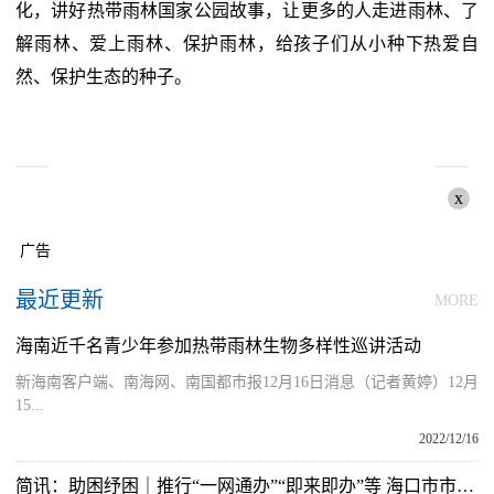
化，讲好热带雨林国家公园故事，让更多的人走进雨林、了
解雨林、爱上雨林、保护雨林，给孩子们从小种下热爱自
然、保护生态的种子。
x
广告
最近更新
MORE
海南近千名青少年参加热带雨林生物多样性巡讲活动
新海南客户端、南海网、南国都市报12月16日消息（记者黄婷）12月
15...
2022/12/16
简讯：助困纾困｜推行“一网通办”“即来即办”等 海口市市场监管局秀英分局获企业点赞