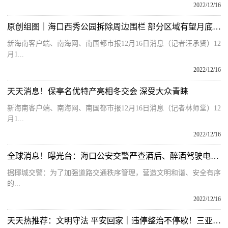
2022/12/16
原创组图｜海口西秀公园拆除周边围栏 部分区域有望月底对外开放
新海南客户端、南海网、南国都市报12月16日消息（记者汪承贤）12
月1...
2022/12/16
天天消息！保亭名优特产亮相冬交会 深受大众青睐
新海南客户端、南海网、南国都市报12月16日消息（记者林师堂）12
月1...
2022/12/16
全球消息！曝光台：海口公安交警严查酒后、醉酒驾驶电动自行车
据椰城交警：为了加强道路交通秩序管理，营造文明和谐、安全有序
的...
2022/12/16
天天热推荐：文明守法 平安回家｜违停整治不停歇！三亚交警持续整治车辆“乱停乱放” 净化道路交通环境