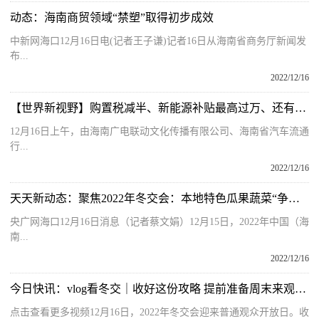
动态：海南商贸领域“禁塑”取得初步成效
中新网海口12月16日电(记者王子谦)记者16日从海南省商务厅新闻发
布...
2022/12/16
【世界新视野】购置税减半、新能源补贴最高过万、还有众多优惠，海南不可错过的2022收官车展
12月16日上午，由海南广电联动文化传播有限公司、海南省汽车流通
行...
2022/12/16
天天新动态：聚焦2022年冬交会：本地特色瓜果蔬菜“争相斗艳” 吸引众多客商观众驻足观看品尝购买
央广网海口12月16日消息（记者蔡文娟）12月15日，2022年中国（海
南...
2022/12/16
今日快讯：vlog看冬交｜收好这份攻略 提前准备周末来观展吧
点击查看更多视频12月16日，2022年冬交会迎来普通观众开放日。收