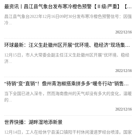
最资讯丨昌江县气象台发布寒冷橙色预警【Ⅱ级/严重】【2022-12-16】
昌江县气象台2022年12月16日09时30分发布寒冷橙色预警信号：因强
冷...
2022/12/16
环球最新：汪义生赴徽州区开展“优环境、稳经济”现场集中办公走访活动
12月15日，市人大常委会副主任汪义生赴徽州区开展“优环境、稳经
济...
2022/12/16
“待销”变“直销”！儋州青泡椒搭乘拼多多“暖冬行动”销售专车
当下全国已进入深冬，然而海南儋州的天气却没有多大的变化，温暖
的...
2022/12/16
世界快播：湖畔湿地添新景
12月14日，工人在给休宁县溪口镇阳干村休闲漫道罗经台喷漆。国家