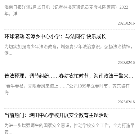
海南日报洋浦2月15日电（记者林书喜通讯员麦彦礼陈家蕙）2022
年，洋...
2023/02/16
环球滚动:宏潭乡中心小学：与法同行 快乐成长
为切实加强青少年法治教育，增强青少年法治意识，弘扬法治精神，
促...
2023/02/16
普法释理，调节纠纷……春耕农忙时节，海南政法干警来护航
“春牛春杖，无限春风来海上……”公元1099年立春时节，苏东坡在
海...
2023/02/16
当前热门：璜田中心学校开展安全教育主题活动
为进一步增强师生的国家安全意识，推动学校安全工作，全力打造平
安...