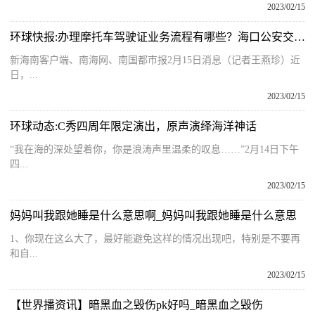
2023/02/15
环球快报:办理摩托车驾驶证业务流程有哪些？海口公安交警发布最新提醒
新海南客户端、南海网、南国都市报2月15日消息（记者王燕珍）近
日，...
2023/02/15
环球动态:C秀四周年限定演出，原声演绎海洋神话
“我在海的深处望着你，你是浪涛声里温柔的叹息……”2月14日下午
四...
2023/02/15
妈妈叫我跟她睡是什么意思啊_妈妈叫我跟她睡是什么意思
1、你现在这么大了，最好能避免这样的情况出现吧，特别是不要再
和自...
2023/02/15
【世界播资讯】暗黑血之毁伤pk好吗_暗黑血之毁伤