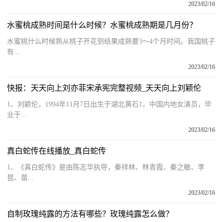
2023/02/16
水蜜桃成熟时间是什么时候？水蜜桃成熟期是几月份？
水蜜桃什么时候熟从桃子开花到结果成熟要3～4个月时间。我国桃子
有...
2023/02/16
快报：天天向上刘亦菲宋承宪完整视频_天天向上刘颖伦
1、刘颖伦，1994年11月7日出生于湖北黄石1，中国内地女演员，毕
业于...
2023/02/16
真白蛇传在线播放_真白蛇传
1、《真白蛇传》是由陈志华执导，秦祥林、林青霞、秦之敏、李
昆、苗...
2023/02/16
自制玫瑰纯露的方法有哪些？玫瑰纯露怎么做？