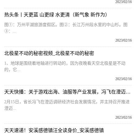
2023/02/16
热头条丨天更蓝 山更绿 水更清（新气象 新作为）
图①：万州平湖旅游度假区。图②：长江万州段水里的中山杉。图
③：...
2023/02/16
北极星不动的秘密视频_北极星不动的秘密
1、地球是围绕着地轴进行转动的，因为夜晚看天空北极星是不动
的，它...
2023/02/16
天天快播：关于游戏出海、油服等产业发展，冯飞在澄迈调研时提出这些要求
2月15日，省长冯飞在澄迈调研经济社会发展情况，并主持召开推进
澄迈...
2023/02/16
天天速递！安溪感德镇汪全读身价_安溪感德镇