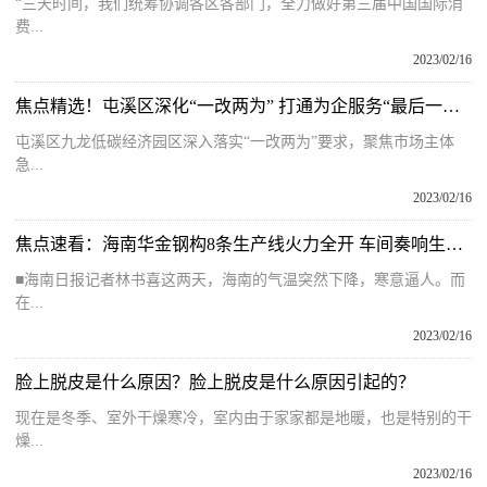
“三天时间，我们统筹协调各区各部门，全力做好第三届中国国际消
费...
2023/02/16
焦点精选！屯溪区深化“一改两为” 打通为企服务“最后一公里”
屯溪区九龙低碳经济园区深入落实“一改两为”要求，聚焦市场主体
急...
2023/02/16
焦点速看：海南华金钢构8条生产线火力全开 车间奏响生产“进行曲”
■海南日报记者林书喜这两天，海南的气温突然下降，寒意逼人。而
在...
2023/02/16
脸上脱皮是什么原因？脸上脱皮是什么原因引起的？
现在是冬季、室外干燥寒冷，室内由于家家都是地暖，也是特别的干
燥...
2023/02/16