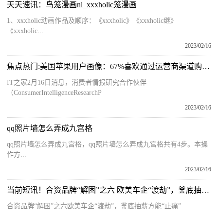
天天速讯：鸟笼漫画nl_xxxholic笼漫画
1、xxxholic动画作品及顺序：《xxxholic》《xxxholic继》
《xxxholic...
2023/02/16
焦点热门:美国苹果用户画像：67%喜欢通过运营商渠道购买iPhone
IT之家2月16日消息，消费者情报研究合作伙伴
（ConsumerIntelligenceResearchP
2023/02/16
qq照片墙怎么弄成九宫格
qq照片墙怎么弄成九宫格，qq照片墙怎么弄成九宫格共有4步。本操
作方...
2023/02/16
当前短讯！合资品牌“解困”之六 欧美车企“渡劫”，釜底抽薪方能“止痛”
合资品牌“解困”之六欧美车企“渡劫”，釜底抽薪方能“止痛”