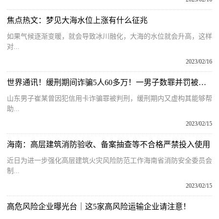
焦点热文：梦见大海水位上涨有什么征兆
如果气候逐渐变暖，就会导致冰川融化，大海的水位就会升高，这样
对...
2023/02/16
世界通讯！缓刑期间诈骗5人60多万！一男子数罪并罚被判13年半
山东男子崔某曾因犯信用卡诈骗罪被判刑，缓刑期内又虚构其能够帮
助...
2023/02/15
海南：高层建筑消防验收、备案抽查等不合格严禁投入使用
近日为进一步强化高层建筑火灾风险防范工作海南省消防安全委员会
制...
2023/02/15
高危风险企业曝光台｜这5家高风险运输企业请注意！