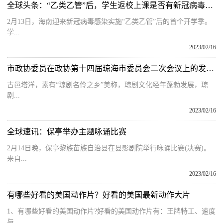
全球头条：“乙类乙管”后，学生返校上课是否有新冠病毒感染风险？
2月13日，海南迎来新冠病毒感染实施“乙类乙管”后的首个开学季。
学...
2023/02/16
市政协委员在政协第十四届琼海市委员会二次会议上的发言丨何韩冲：打造塔洋琼剧名人小镇推动琼剧振兴文旅深度融合
古邑塔洋，素有“琼剧名伶之乡”美称，琼剧文化经年蓬勃发展，琼
剧...
2023/02/16
全球速讯：保亭举办主题咏诵比赛
2月14日晚，保亭黎族苗族自治县在县影剧院举行咏诵比赛(决赛)。
来自...
2023/02/16
有哪些好看的美国动作片？好看的美国最新动作大片
1、有哪些好看的美国动作片?好看的美国动作片有：王牌特工、速度
与...